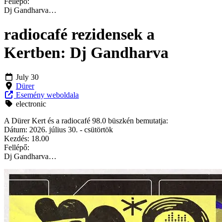
Fellépő:
Dj Gandharva…
radiocafé rezidensek a
Kertben: Dj Gandharva
July 30
Dürer
Esemény weboldala
electronic
A Dürer Kert és a radiocafé 98.0 büszkén bemutatja:
Dátum: 2026. július 30. - csütörtök
Kezdés: 18.00
Fellépő:
Dj Gandharva…