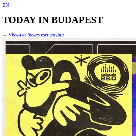
EN
TODAY IN
BUDAPEST
← Vissza az összes eseményhez