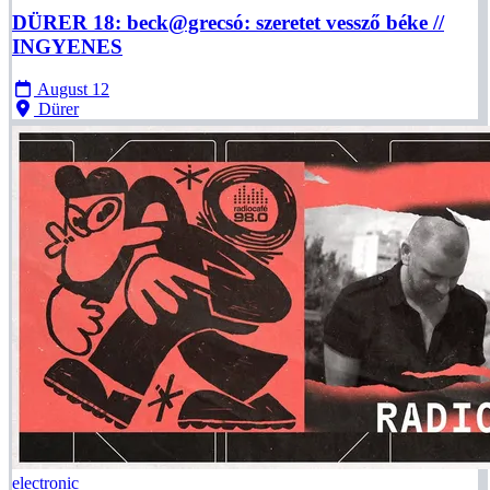
DÜRER 18: beck@grecsó: szeretet vessző béke //
INGYENES
August 12
Dürer
electronic