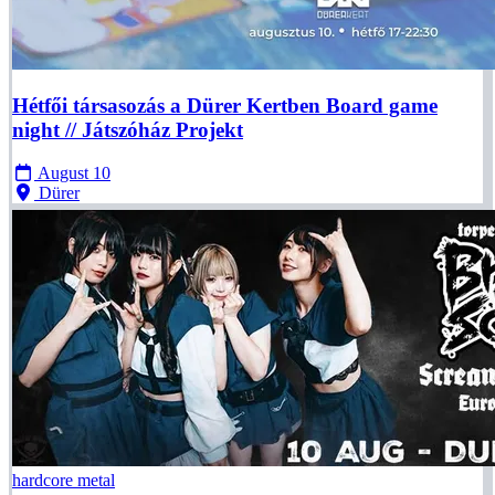
Hétfői társasozás a Dürer Kertben Board game
night // Játszóház Projekt
August 10
Dürer
hardcore
metal