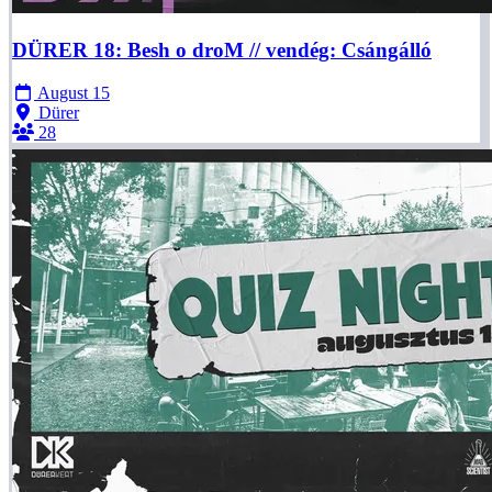
DÜRER 18: Besh o droM // vendég: Csángálló
August 15
Dürer
28