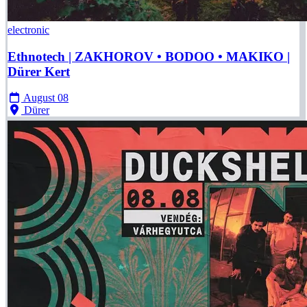
electronic
Ethnotech | ZAKHOROV • BODOO • MAKIKO |
Dürer Kert
August 08
Dürer