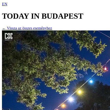
EN
TODAY IN
BUDAPEST
← Vissza az összes eseményhez