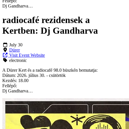
Fellépő:
Dj Gandharva…
radiocafé rezidensek a
Kertben: Dj Gandharva
July 30
Dürer
Visit Event Website
electronic
A Dürer Kert és a radiocafé 98.0 büszkén bemutatja:
Dátum: 2026. július 30. - csütörtök
Kezdés: 18.00
Fellépő:
Dj Gandharva…