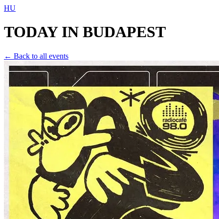
HU
TODAY IN
BUDAPEST
← Back to all events