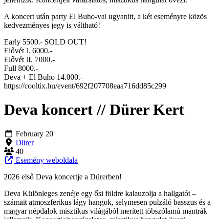
A koncert után party El Buho-val ugyanitt, a két eseményre közös
kedvezményes jegy is váltható!
Early 5500.- SOLD OUT!
Elővét I. 6000.-
Elővét II. 7000.-
Full 8000.-
Deva + El Buho 14.000.-
https://cooltix.hu/event/692f207708eaa716dd85c299
Deva koncert // Dürer Kert
February 20
Dürer
40
Esemény weboldala
2026 első Deva koncertje a Dürerben!
Deva Különleges zenéje egy ősi földre kalauzolja a hallgatót –
számait atmoszferikus lágy hangok, selymesen pulzáló basszus és a
magyar népdalok misztikus világából merített töbszólamú mantrák