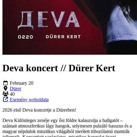
Deva koncert // Dürer Kert
February 20
Dürer
40
Esemény weboldala
2026 első Deva koncertje a Dürerben!
Deva Különleges zenéje egy ősi földre kalauzolja a hallgatót –
számait atmoszferikus lágy hangok, selymesen pulzáló basszus és a
magyar népdalok misztikus világából merített töbszólamú mantrák
jellemzik. Koncertjeit varázslatos, misztikus hangulat övezi.