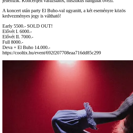
jellemzik. Koncertjeit varázslatos, misztikus hangulat övezi.
A koncert után party El Buho-val ugyanitt, a két eseményre közös
kedvezményes jegy is váltható!
Early 5500.- SOLD OUT!
Elővét I. 6000.-
Elővét II. 7000.-
Full 8000.-
Deva + El Buho 14.000.-
https://cooltix.hu/event/692f207708eaa716dd85c299