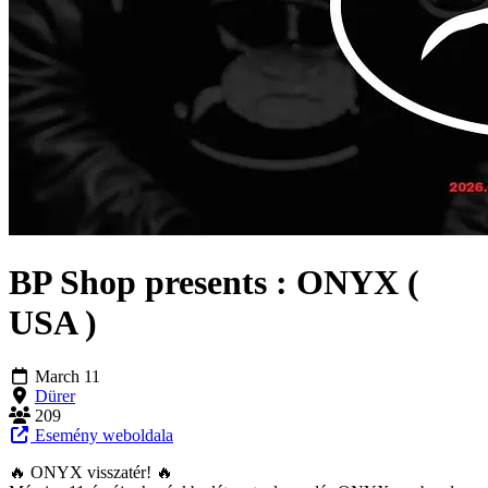
BP Shop presents : ONYX (
USA )
March 11
Dürer
209
Esemény weboldala
🔥 ONYX visszatér! 🔥