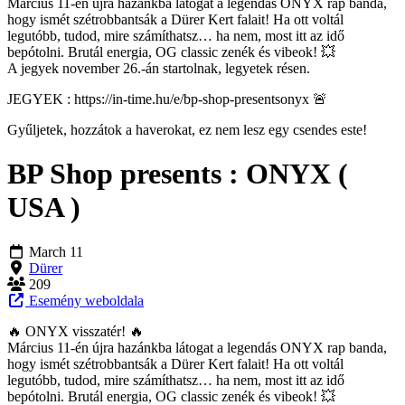
Március 11-én újra hazánkba látogat a legendás ONYX rap banda,
hogy ismét szétrobbantsák a Dürer Kert falait! Ha ott voltál
legutóbb, tudod, mire számíthatsz… ha nem, most itt az idő
bepótolni. Brutál energia, OG classic zenék és vibeok! 💥
A jegyek november 26.-án startolnak, legyetek résen.
JEGYEK : https://in-time.hu/e/bp-shop-presentsonyx 🚨
Gyűljetek, hozzátok a haverokat, ez nem lesz egy csendes este!
BP Shop presents : ONYX (
USA )
March 11
Dürer
209
Esemény weboldala
🔥 ONYX visszatér! 🔥
Március 11-én újra hazánkba látogat a legendás ONYX rap banda,
hogy ismét szétrobbantsák a Dürer Kert falait! Ha ott voltál
legutóbb, tudod, mire számíthatsz… ha nem, most itt az idő
bepótolni. Brutál energia, OG classic zenék és vibeok! 💥