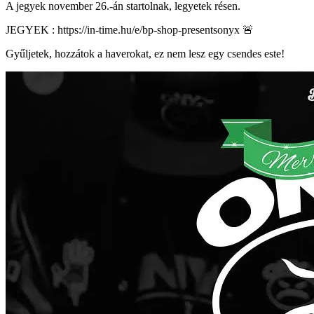
A jegyek november 26.-án startolnak, legyetek résen.
JEGYEK : https://in-time.hu/e/bp-shop-presentsonyx 🚨
Gyűljetek, hozzátok a haverokat, ez nem lesz egy csendes este!