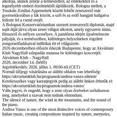
alkotója, akinek zenéje a természetből, az emlékekből és a
legmélyebb emberi érzelmekből táplálkozik. Bologna mellett, a
Toszkán–Emiliai-Appenninek között felnőtt zeneszerző már
gyermekkorában a fák között, a szél és az erdő hangjait hallgatva
fedezte fel a csend erejét.
A Bolognai Konzervatóriumban szerzett zeneszerzői diplomát, majd
saját útját járva olyan zenei világot alkotott, amely egyszerre intim,
filmszerű és mélyen személyes. A pandémia idején újraértelmezte
pályáját, és a természetben, különleges helyszíneken rögzített
zongoraelőadásaival milliókat ért el világszerte.
2026 decemberében először érkezik Budapestre, hogy az Akvárium
Klub NagyHall színpadán mutassa be különleges koncertjét.
Akvárium Klub – NagyHall
2026. december 14. (hétfő)
Jegyértékesítés: 2026. július 1. 09:00-tól (CET)
Normál ülőjegy vásárlására az alábbi oldalon van lehetőség:
https://akvariumklub.hu/programok/andrea-vanzo-ultetett/
Kerekesszékes vagy karzatjegyek pedig az alábbi linken érhetők el:
https://akvariumklub.hu/programok/andrea-vanzo/
Válts jegyet, és engedd, hogy a zene olyan érzéseket szólaltasson
meg, amelyeket a szavak nem tudnak elmondani.
The silence of nature, the wind in the mountains, and the sound of
the piano.
Andrea Vanzo is one of the most distinctive voices of contemporary
Italian music, creating compositions inspired by nature, memories,