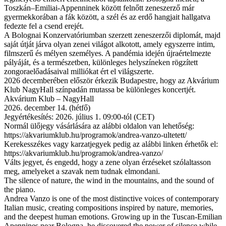
Toszkán–Emiliai-Appenninek között felnőtt zeneszerző már
gyermekkorában a fák között, a szél és az erdő hangjait hallgatva
fedezte fel a csend erejét.
A Bolognai Konzervatóriumban szerzett zeneszerzői diplomát, majd
saját útját járva olyan zenei világot alkotott, amely egyszerre intim,
filmszerű és mélyen személyes. A pandémia idején újraértelmezte
pályáját, és a természetben, különleges helyszíneken rögzített
zongoraelőadásaival milliókat ért el világszerte.
2026 decemberében először érkezik Budapestre, hogy az Akvárium
Klub NagyHall színpadán mutassa be különleges koncertjét.
Akvárium Klub – NagyHall
2026. december 14. (hétfő)
Jegyértékesítés: 2026. július 1. 09:00-tól (CET)
Normál ülőjegy vásárlására az alábbi oldalon van lehetőség:
https://akvariumklub.hu/programok/andrea-vanzo-ultetett/
Kerekesszékes vagy karzatjegyek pedig az alábbi linken érhetők el:
https://akvariumklub.hu/programok/andrea-vanzo/
Válts jegyet, és engedd, hogy a zene olyan érzéseket szólaltasson
meg, amelyeket a szavak nem tudnak elmondani.
The silence of nature, the wind in the mountains, and the sound of
the piano.
Andrea Vanzo is one of the most distinctive voices of contemporary
Italian music, creating compositions inspired by nature, memories,
and the deepest human emotions. Growing up in the Tuscan-Emilian
Apennines near Bologna, he discovered the power of silence while