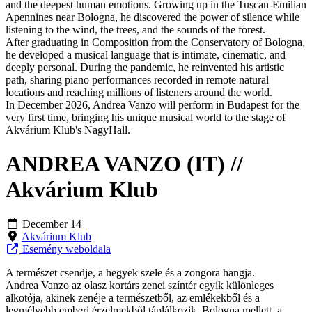
and the deepest human emotions. Growing up in the Tuscan-Emilian
Apennines near Bologna, he discovered the power of silence while
listening to the wind, the trees, and the sounds of the forest.
After graduating in Composition from the Conservatory of Bologna,
he developed a musical language that is intimate, cinematic, and
deeply personal. During the pandemic, he reinvented his artistic
path, sharing piano performances recorded in remote natural
locations and reaching millions of listeners around the world.
In December 2026, Andrea Vanzo will perform in Budapest for the
very first time, bringing his unique musical world to the stage of
Akvárium Klub's NagyHall.
ANDREA VANZO (IT) //
Akvárium Klub
December 14
Akvárium Klub
Esemény weboldala
A természet csendje, a hegyek szele és a zongora hangja.
Andrea Vanzo az olasz kortárs zenei színtér egyik különleges
alkotója, akinek zenéje a természetből, az emlékekből és a
legmélyebb emberi érzelmekből táplálkozik. Bologna mellett, a