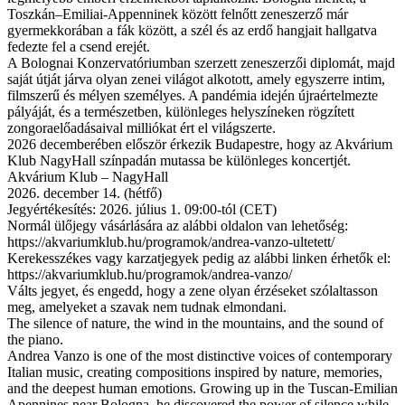
Toszkán–Emiliai-Appenninek között felnőtt zeneszerző már
gyermekkorában a fák között, a szél és az erdő hangjait hallgatva
fedezte fel a csend erejét.
A Bolognai Konzervatóriumban szerzett zeneszerzői diplomát, majd
saját útját járva olyan zenei világot alkotott, amely egyszerre intim,
filmszerű és mélyen személyes. A pandémia idején újraértelmezte
pályáját, és a természetben, különleges helyszíneken rögzített
zongoraelőadásaival milliókat ért el világszerte.
2026 decemberében először érkezik Budapestre, hogy az Akvárium
Klub NagyHall színpadán mutassa be különleges koncertjét.
Akvárium Klub – NagyHall
2026. december 14. (hétfő)
Jegyértékesítés: 2026. július 1. 09:00-tól (CET)
Normál ülőjegy vásárlására az alábbi oldalon van lehetőség:
https://akvariumklub.hu/programok/andrea-vanzo-ultetett/
Kerekesszékes vagy karzatjegyek pedig az alábbi linken érhetők el:
https://akvariumklub.hu/programok/andrea-vanzo/
Válts jegyet, és engedd, hogy a zene olyan érzéseket szólaltasson
meg, amelyeket a szavak nem tudnak elmondani.
The silence of nature, the wind in the mountains, and the sound of
the piano.
Andrea Vanzo is one of the most distinctive voices of contemporary
Italian music, creating compositions inspired by nature, memories,
and the deepest human emotions. Growing up in the Tuscan-Emilian
Apennines near Bologna, he discovered the power of silence while