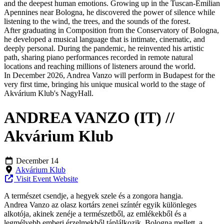
and the deepest human emotions. Growing up in the Tuscan-Emilian
Apennines near Bologna, he discovered the power of silence while
listening to the wind, the trees, and the sounds of the forest.
After graduating in Composition from the Conservatory of Bologna,
he developed a musical language that is intimate, cinematic, and
deeply personal. During the pandemic, he reinvented his artistic
path, sharing piano performances recorded in remote natural
locations and reaching millions of listeners around the world.
In December 2026, Andrea Vanzo will perform in Budapest for the
very first time, bringing his unique musical world to the stage of
Akvárium Klub's NagyHall.
ANDREA VANZO (IT) //
Akvárium Klub
December 14
Akvárium Klub
Visit Event Website
A természet csendje, a hegyek szele és a zongora hangja.
Andrea Vanzo az olasz kortárs zenei színtér egyik különleges
alkotója, akinek zenéje a természetből, az emlékekből és a
legmélyebb emberi érzelmekből táplálkozik. Bologna mellett, a