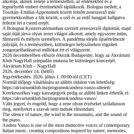
alkotója, akinek zenéje a természetből, az emlékekből és a
legmélyebb emberi érzelmekből táplálkozik. Bologna mellett, a
Toszkán–Emiliai-Appenninek között felnőtt zeneszerző már
gyermekkorában a fák között, a szél és az erdő hangjait hallgatva
fedezte fel a csend erejét.
A Bolognai Konzervatóriumban szerzett zeneszerzői diplomát, majd
saját útját járva olyan zenei világot alkotott, amely egyszerre intim,
filmszerű és mélyen személyes. A pandémia idején újraértelmezte
pályáját, és a természetben, különleges helyszíneken rögzített
zongoraelőadásaival milliókat ért el világszerte.
2026 decemberében először érkezik Budapestre, hogy az Akvárium
Klub NagyHall színpadán mutassa be különleges koncertjét.
Akvárium Klub – NagyHall
2026. december 14. (hétfő)
Jegyértékesítés: 2026. július 1. 09:00-tól (CET)
Normál ülőjegy vásárlására az alábbi oldalon van lehetőség:
https://akvariumklub.hu/programok/andrea-vanzo-ultetett/
Kerekesszékes vagy karzatjegyek pedig az alábbi linken érhetők el:
https://akvariumklub.hu/programok/andrea-vanzo/
Válts jegyet, és engedd, hogy a zene olyan érzéseket szólaltasson
meg, amelyeket a szavak nem tudnak elmondani.
The silence of nature, the wind in the mountains, and the sound of
the piano.
Andrea Vanzo is one of the most distinctive voices of contemporary
Italian music, creating compositions inspired by nature, memories,