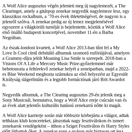
A Wolf Alice augusztus végén jelenteti meg új nagylemezét, a The
Clearinget, amely a gitárpop zenekar negyedik nagylemeze lesz, egy
klasszikus rockalbum, a ’70-es évek ihletettségével, de nagyon is a
jelenről szólva. A zenekar pedig az új lemez megjelenésével
egyszerre a világkörüli turnéját is bejelentette, köztük a Wolf Alice
első önálló budapesti koncertjével, november 11-én a Barba
Negrában.
Az észak-londoni kvartett, a Wolf Alice 2013-ban tűnt fel a My
Love Is Cool című debütáló albumuk szomorú eufóriájával, amelyen
a Grammy-díjra jelölt Moaning Lisa Smile is szerepelt. 2018-ban a
Visions Of A Life a Mercury Music Prize-győzelemmel már
bebetonozta a feltörekvő zenekar helyét a zeneiparban, majd a 2022-
es Blue Weekend meghozta számukra az első helyezést az Egyesült
Királyság slágerlistáin és a legjobb formációnak járó Brit Awardot
is.
Negyedik albumuk, a The Clearing augusztus 29-én jelenik meg a
Sony Musicnál, bemutatva, hogy a Wolf Alice ereje csúcsán van és
az évek alatt jelentős kulturális hatássú zenekarrá nőtte ki magát.
A Wolf Alice karrierje során már többször körbejárta a világot, adtak
teltházas klub koncerteket, játszottak nagy fesztiválokon és ismert
zenekarok vendégeként – itthon a Sziget Fesztiválon és Harry Styles
előtt láthattuk őket. A zenekar ezen a nyáron már biztosan ott lesz