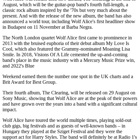
August, which will be the guitar-pop band's fourth full-length, a
classic rock album inspired by the '70s but very much about the
present. And with the release of the new album, the band has also
announced a world tour, including Wolf Alice's first headliner show
in Budapest on 11 November at Barba Negra.
The North London quartet Wolf Alice first came to prominence in
2013 with the bruised euphoria of their debut album My Love Is
Cool, which also featured the Grammy-nominated Moaning Lisa
Smile. In 2018, Visions Of A Life cemented the up-and-coming
band's place in the music industry with a Mercury Music Prize win,
and 2022's Blue
Weekend earned them the number one spot in the UK charts and a
Brit Award for Best Group.
Their fourth album, The Clearing, will be released on 29 August on
Sony Music, showing that Wolf Alice are at the peak of their powers
and have grown over the years into a band with a significant cultural
impact.
Wolf Alice have toured the world multiple times, playing sold-out
club gigs, big festivals and as guests of well-known bands – in
Hungary they played at the Sziget Festival and they were the
support act for Harry Styles. The band will definitely be at Radio 1's