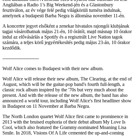
Angliában a Radio 1’s Big Weekend-jén és a Glastonbury
fesztiválon, az év vége felé pedig világkörüli turnéra indulnak,
amelynek a budapesti Barba Negra is állomása november 11-én.
A koncertre jegyet elsőként a zenekar hivatalos rajongói klubjának
tagjai vásárolhatnak május 21-én, 10 órától, majd másnap 10 órakor
indul az elővásárlás a Spotify és a regisztrált Live Nation tagok
számára, a teljes körű jegyértékesítés pedig május 23-án, 10 órakor
kezdődik.
------------------------
Wolf Alice comes to Budapest with their new album.
Wolf Alice will release their new album, The Clearing, at the end of
August, which will be the guitar-pop band's fourth full-length, a
classic rock album inspired by the '70s but very much about the
present. And with the release of the new album, the band has also
announced a world tour, including Wolf Alice's first headliner show
in Budapest on 11 November at Barba Negra.
The North London quartet Wolf Alice first came to prominence in
2013 with the bruised euphoria of their debut album My Love Is
Cool, which also featured the Grammy-nominated Moaning Lisa
Smile. In 2018, Visions Of A Life cemented the up-and-coming