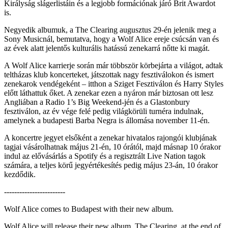
Királyság slágerlistáin és a legjobb formációnak járó Brit Awardot
is.
Negyedik albumuk, a The Clearing augusztus 29-én jelenik meg a
Sony Musicnál, bemutatva, hogy a Wolf Alice ereje csúcsán van és
az évek alatt jelentős kulturális hatássú zenekarrá nőtte ki magát.
A Wolf Alice karrierje során már többször körbejárta a világot, adtak
teltházas klub koncerteket, játszottak nagy fesztiválokon és ismert
zenekarok vendégeként – itthon a Sziget Fesztiválon és Harry Styles
előtt láthattuk őket. A zenekar ezen a nyáron már biztosan ott lesz
Angliában a Radio 1’s Big Weekend-jén és a Glastonbury
fesztiválon, az év vége felé pedig világkörüli turnéra indulnak,
amelynek a budapesti Barba Negra is állomása november 11-én.
A koncertre jegyet elsőként a zenekar hivatalos rajongói klubjának
tagjai vásárolhatnak május 21-én, 10 órától, majd másnap 10 órakor
indul az elővásárlás a Spotify és a regisztrált Live Nation tagok
számára, a teljes körű jegyértékesítés pedig május 23-án, 10 órakor
kezdődik.
------------------------
Wolf Alice comes to Budapest with their new album.
Wolf Alice will release their new album, The Clearing, at the end of