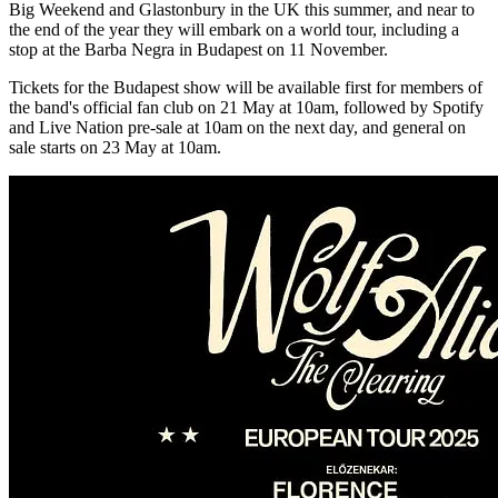
Big Weekend and Glastonbury in the UK this summer, and near to
the end of the year they will embark on a world tour, including a
stop at the Barba Negra in Budapest on 11 November.
Tickets for the Budapest show will be available first for members of
the band's official fan club on 21 May at 10am, followed by Spotify
and Live Nation pre-sale at 10am on the next day, and general on
sale starts on 23 May at 10am.