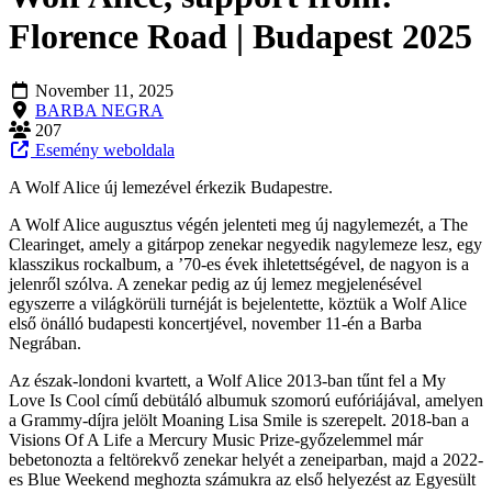
Florence Road | Budapest 2025
November 11, 2025
BARBA NEGRA
207
Esemény weboldala
A Wolf Alice új lemezével érkezik Budapestre.
A Wolf Alice augusztus végén jelenteti meg új nagylemezét, a The
Clearinget, amely a gitárpop zenekar negyedik nagylemeze lesz, egy
klasszikus rockalbum, a ’70-es évek ihletettségével, de nagyon is a
jelenről szólva. A zenekar pedig az új lemez megjelenésével
egyszerre a világkörüli turnéját is bejelentette, köztük a Wolf Alice
első önálló budapesti koncertjével, november 11-én a Barba
Negrában.
Az észak-londoni kvartett, a Wolf Alice 2013-ban tűnt fel a My
Love Is Cool című debütáló albumuk szomorú eufóriájával, amelyen
a Grammy-díjra jelölt Moaning Lisa Smile is szerepelt. 2018-ban a
Visions Of A Life a Mercury Music Prize-győzelemmel már
bebetonozta a feltörekvő zenekar helyét a zeneiparban, majd a 2022-
es Blue Weekend meghozta számukra az első helyezést az Egyesült