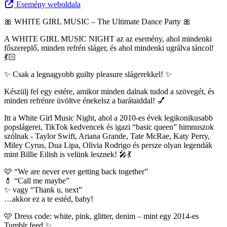
Esemény weboldala
🎀 WHITE GIRL MUSIC – The Ultimate Dance Party 🎀
A WHITE GIRL MUSIC NIGHT az az esemény, ahol mindenki
főszereplő, minden refrén sláger, és ahol mindenki ugrálva táncol!
💃🏻
✨ Csak a legnagyobb guilty pleasure slágerekkel! ✨
Készülj fel egy estére, amikor minden dalnak tudod a szövegét, és
minden refrénre üvöltve énekelsz a barátaiddal! 💅
Itt a White Girl Music Night, ahol a 2010-es évek legikonikusabb
popslágerei, TikTok kedvencek és igazi “basic queen” himnuszok
szólnak - Taylor Swift, Ariana Grande, Tate McRae, Katy Perry,
Miley Cyrus, Dua Lipa, Olivia Rodrigo és persze olyan legendák
mint Billie Eilish is velünk lesznek! 🎤💃
🩷 “We are never ever getting back together”
💄 “Call me maybe”
✨ vagy “Thank u, next”
…akkor ez a te estéd, baby!
🩷 Dress code: white, pink, glitter, denim – mint egy 2014-es
Tumblr feed ✨