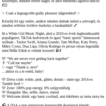
főszereplő, minden refrén sláger, és ahol mindenki ugrálva táncol!
💃🏻
✨ Csak a legnagyobb guilty pleasure slágerekkel! ✨
Készülj fel egy estére, amikor minden dalnak tudod a szövegét, és
minden refrénre üvöltve énekelsz a barátaiddal! 💅
Itt a White Girl Music Night, ahol a 2010-es évek legikonikusabb
popslágerei, TikTok kedvencek és igazi “basic queen” himnuszok
szólnak - Taylor Swift, Ariana Grande, Tate McRae, Katy Perry,
Miley Cyrus, Dua Lipa, Olivia Rodrigo és persze olyan legendák
mint Billie Eilish is velünk lesznek! 🎤💃
🩷 “We are never ever getting back together”
💄 “Call me maybe”
✨ vagy “Thank u, next”
…akkor ez a te estéd, baby!
🩷 Dress code: white, pink, glitter, denim – mint egy 2014-es
Tumblr feed ✨
🩷 Zene: 100% pop energy, 0% szégyenlőség
🩷 Hangulat: like, selfie, dance, repeat
🩷 Welcome drink: egy basic cocktail, ami tökéletes az insta story-ba
🎧 A DJ-k a pop univerzum legnagyobb ikonjaival jönnek: