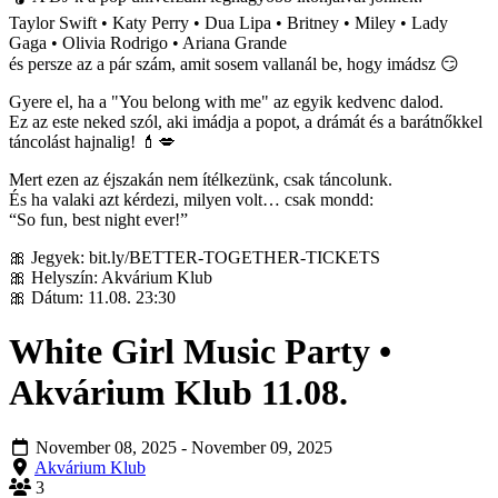
Taylor Swift • Katy Perry • Dua Lipa • Britney • Miley • Lady
Gaga • Olivia Rodrigo • Ariana Grande
és persze az a pár szám, amit sosem vallanál be, hogy imádsz 😏
Gyere el, ha a "You belong with me" az egyik kedvenc dalod.
Ez az este neked szól, aki imádja a popot, a drámát és a barátnőkkel
táncolást hajnalig! 💄💋
Mert ezen az éjszakán nem ítélkezünk, csak táncolunk.
És ha valaki azt kérdezi, milyen volt… csak mondd:
“So fun, best night ever!”
🎀 Jegyek: bit.ly/BETTER-TOGETHER-TICKETS
🎀 Helyszín: Akvárium Klub
🎀 Dátum: 11.08. 23:30
White Girl Music Party •
Akvárium Klub 11.08.
November 08, 2025
- November 09, 2025
Akvárium Klub
3