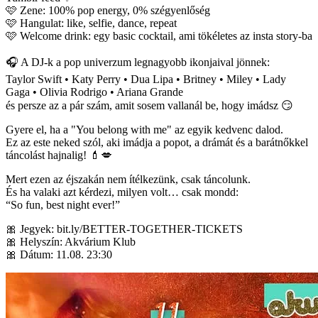
🩷 Zene: 100% pop energy, 0% szégyenlőség
🩷 Hangulat: like, selfie, dance, repeat
🩷 Welcome drink: egy basic cocktail, ami tökéletes az insta story-ba
🎧 A DJ-k a pop univerzum legnagyobb ikonjaival jönnek:
Taylor Swift • Katy Perry • Dua Lipa • Britney • Miley • Lady
Gaga • Olivia Rodrigo • Ariana Grande
és persze az a pár szám, amit sosem vallanál be, hogy imádsz 😏
Gyere el, ha a "You belong with me" az egyik kedvenc dalod.
Ez az este neked szól, aki imádja a popot, a drámát és a barátnőkkel
táncolást hajnalig! 💄💋
Mert ezen az éjszakán nem ítélkezünk, csak táncolunk.
És ha valaki azt kérdezi, milyen volt… csak mondd:
“So fun, best night ever!”
🎀 Jegyek: bit.ly/BETTER-TOGETHER-TICKETS
🎀 Helyszín: Akvárium Klub
🎀 Dátum: 11.08. 23:30