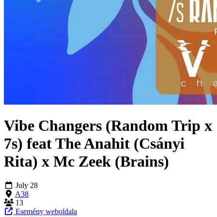
Vibe Changers (Random Trip x
7s) feat The Anahit (Csányi
Rita) x Mc Zeek (Brains)
July 28
A38
13
Esemény weboldala