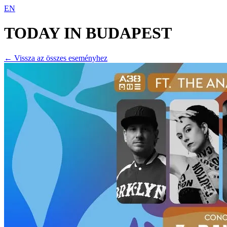
EN
TODAY IN
BUDAPEST
← Vissza az összes eseményhez