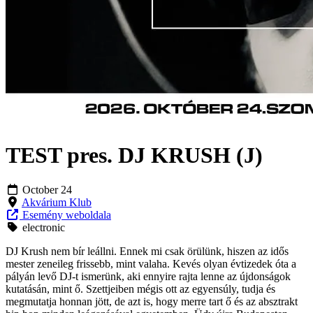
TEST pres. DJ KRUSH (J)
October 24
Akvárium Klub
Esemény weboldala
electronic
DJ Krush nem bír leállni. Ennek mi csak örülünk, hiszen az idős
mester zeneileg frissebb, mint valaha. Kevés olyan évtizedek óta a
pályán levő DJ-t ismerünk, aki ennyire rajta lenne az újdonságok
kutatásán, mint ő. Szettjeiben mégis ott az egyensúly, tudja és
megmutatja honnan jött, de azt is, hogy merre tart ő és az absztrakt