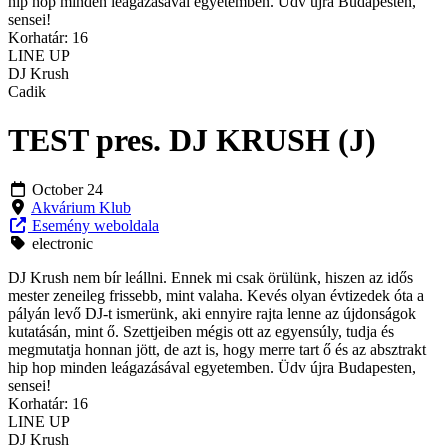
hip hop minden leágazásával egyetemben. Üdv újra Budapesten,
sensei!
Korhatár: 16
LINE UP
DJ Krush
Cadik
TEST pres. DJ KRUSH (J)
October 24
Akvárium Klub
Esemény weboldala
electronic
DJ Krush nem bír leállni. Ennek mi csak örülünk, hiszen az idős
mester zeneileg frissebb, mint valaha. Kevés olyan évtizedek óta a
pályán levő DJ-t ismerünk, aki ennyire rajta lenne az újdonságok
kutatásán, mint ő. Szettjeiben mégis ott az egyensúly, tudja és
megmutatja honnan jött, de azt is, hogy merre tart ő és az absztrakt
hip hop minden leágazásával egyetemben. Üdv újra Budapesten,
sensei!
Korhatár: 16
LINE UP
DJ Krush