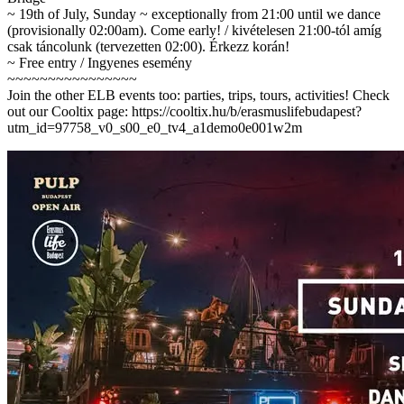
~ 19th of July, Sunday ~ exceptionally from 21:00 until we dance
(provisionally 02:00am). Come early! / kivételesen 21:00-tól amíg
csak táncolunk (tervezetten 02:00). Érkezz korán!
~ Free entry / Ingyenes esemény
~~~~~~~~~~~~~~~~
Join the other ELB events too: parties, trips, tours, activities! Check
out our Cooltix page: https://cooltix.hu/b/erasmuslifebudapest?
utm_id=97758_v0_s00_e0_tv4_a1demo0e001w2m