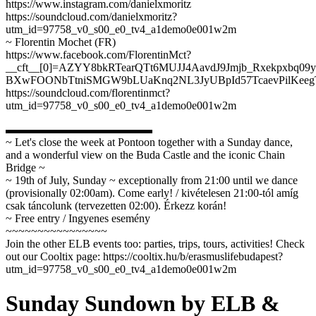
https://www.instagram.com/danielxmoritz
https://soundcloud.com/danielxmoritz?
utm_id=97758_v0_s00_e0_tv4_a1demo0e001w2m
~ Florentin Mochet (FR)
https://www.facebook.com/FlorentinMct?
__cft__[0]=AZYY8bkRTearQTt6MUJJ4AavdJ9Jmjb_Rxekpxbq09
BXwFOONbTtniSMGW9bLUaKnq2NL3JyUBpId57TcaevPilKee
https://soundcloud.com/florentinmct?
utm_id=97758_v0_s00_e0_tv4_a1demo0e001w2m
▬▬▬▬▬▬▬▬▬▬▬▬▬
~ Let's close the week at Pontoon together with a Sunday dance,
and a wonderful view on the Buda Castle and the iconic Chain
Bridge ~
~ 19th of July, Sunday ~ exceptionally from 21:00 until we dance
(provisionally 02:00am). Come early! / kivételesen 21:00-tól amíg
csak táncolunk (tervezetten 02:00). Érkezz korán!
~ Free entry / Ingyenes esemény
~~~~~~~~~~~~~~~~
Join the other ELB events too: parties, trips, tours, activities! Check
out our Cooltix page: https://cooltix.hu/b/erasmuslifebudapest?
utm_id=97758_v0_s00_e0_tv4_a1demo0e001w2m
Sunday Sundown by ELB &