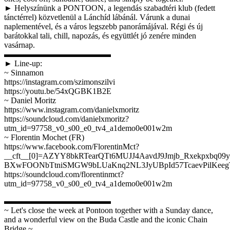
► Helyszínünk a PONTOON, a legendás szabadtéri klub (fedett
tánctérrel) közvetlenül a Lánchíd lábánál. Várunk a dunai
naplementével, és a város legszebb panorámájával. Régi és új
barátokkal tali, chill, napozás, és együttlét jó zenére minden
vasárnap.
▬▬▬▬▬▬▬▬▬▬▬▬▬
► Line-up:
~ Sinnamon
https://instagram.com/szimonszilvi
https://youtu.be/54xQGBK1B2E
~ Daniel Moritz
https://www.instagram.com/danielxmoritz
https://soundcloud.com/danielxmoritz?
utm_id=97758_v0_s00_e0_tv4_a1demo0e001w2m
~ Florentin Mochet (FR)
https://www.facebook.com/FlorentinMct?
__cft__[0]=AZYY8bkRTearQTt6MUJJ4AavdJ9Jmjb_Rxekpxbq09
BXwFOONbTtniSMGW9bLUaKnq2NL3JyUBpId57TcaevPilKee
https://soundcloud.com/florentinmct?
utm_id=97758_v0_s00_e0_tv4_a1demo0e001w2m
▬▬▬▬▬▬▬▬▬▬▬▬▬
~ Let's close the week at Pontoon together with a Sunday dance,
and a wonderful view on the Buda Castle and the iconic Chain
Bridge ~