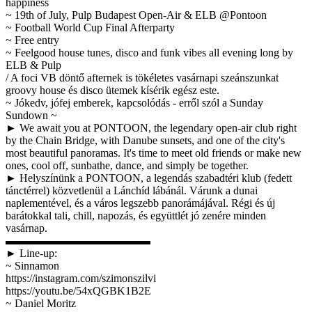
happiness
~ 19th of July, Pulp Budapest Open-Air & ELB @Pontoon
~ Football World Cup Final Afterparty
~ Free entry
~ Feelgood house tunes, disco and funk vibes all evening long by
ELB & Pulp
/ A foci VB döntő afternek is tökéletes vasárnapi szeánszunkat
groovy house és disco ütemek kísérik egész este.
~ Jókedv, jófej emberek, kapcsolódás - erről szól a Sunday
Sundown ~
► We await you at PONTOON, the legendary open-air club right
by the Chain Bridge, with Danube sunsets, and one of the city's
most beautiful panoramas. It's time to meet old friends or make new
ones, cool off, sunbathe, dance, and simply be together.
► Helyszínünk a PONTOON, a legendás szabadtéri klub (fedett
tánctérrel) közvetlenül a Lánchíd lábánál. Várunk a dunai
naplementével, és a város legszebb panorámájával. Régi és új
barátokkal tali, chill, napozás, és együttlét jó zenére minden
vasárnap.
▬▬▬▬▬▬▬▬▬▬▬▬▬
► Line-up:
~ Sinnamon
https://instagram.com/szimonszilvi
https://youtu.be/54xQGBK1B2E
~ Daniel Moritz