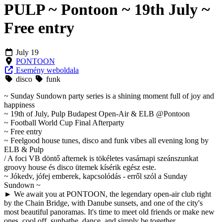
PULP ~ Pontoon ~ 19th July ~
Free entry
July 19
PONTOON
Esemény weboldala
disco
funk
~ Sunday Sundown party series is a shining moment full of joy and
happiness
~ 19th of July, Pulp Budapest Open-Air & ELB @Pontoon
~ Football World Cup Final Afterparty
~ Free entry
~ Feelgood house tunes, disco and funk vibes all evening long by
ELB & Pulp
/ A foci VB döntő afternek is tökéletes vasárnapi szeánszunkat
groovy house és disco ütemek kísérik egész este.
~ Jókedv, jófej emberek, kapcsolódás - erről szól a Sunday
Sundown ~
► We await you at PONTOON, the legendary open-air club right
by the Chain Bridge, with Danube sunsets, and one of the city's
most beautiful panoramas. It's time to meet old friends or make new
ones, cool off, sunbathe, dance, and simply be together.