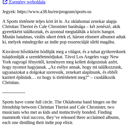
Esemény weboldala
Jegyek: https://www.a38.hu/en/program/sports-us
A Sports története teljes kört írt le. Az oklahomai zenekar alapja
Christian Theriot és Cale Chronister barátsága – két zenészé, akik
gyerekként találkoztak, és azonnal megtalálták a közös hangot.
Miután hatalmas, virális sikert értek el, három elismert albumot adtak
ki, melyek mindegyike az indie pop esszenciáját sűríti magába.
Kisvárosi hősökként hódítják meg a világot, és a tulsai gyökereiknek
tulajdonítják a szemléletmódjukat. Távol Los Angeles vagy New
York ragyogó fényeitől, keményen meg kellett dolgozniuk azért,
hogy nyomot hagyjanak. „Az esélye annak, hogy mi találkozzunk,
ugyanazokat a dolgokat szeressük, zenekart alapítsunk, és ebből
karriert építsünk… ez hogy is történhetett meg?” – csodálkozik
Christian.
----------------
Sports have come full circle. The Oklahoma band hinges on the
friendship between Christian Theriot and Cale Chronister, two
musicians who met as kids and instinctively bonded. Finding
mammoth viral success, they’ve released three acclaimed albums,
each one distilling their indie pop elixir.