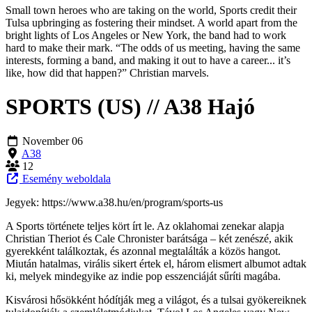
Small town heroes who are taking on the world, Sports credit their
Tulsa upbringing as fostering their mindset. A world apart from the
bright lights of Los Angeles or New York, the band had to work
hard to make their mark. “The odds of us meeting, having the same
interests, forming a band, and making it out to have a career... it’s
like, how did that happen?” Christian marvels.
SPORTS (US) // A38 Hajó
November 06
A38
12
Esemény weboldala
Jegyek: https://www.a38.hu/en/program/sports-us
A Sports története teljes kört írt le. Az oklahomai zenekar alapja
Christian Theriot és Cale Chronister barátsága – két zenészé, akik
gyerekként találkoztak, és azonnal megtalálták a közös hangot.
Miután hatalmas, virális sikert értek el, három elismert albumot adtak
ki, melyek mindegyike az indie pop esszenciáját sűríti magába.
Kisvárosi hősökként hódítják meg a világot, és a tulsai gyökereiknek