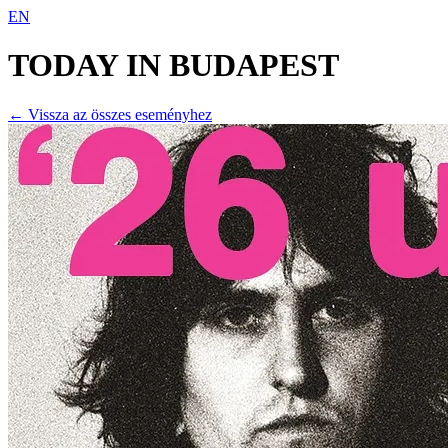
EN
TODAY IN
BUDAPEST
← Vissza az összes eseményhez