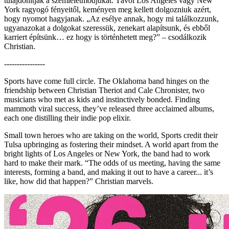
tulajdonítják a szemléletmódjukat. Távol Los Angeles vagy New
York ragyogó fényeitől, keményen meg kellett dolgozniuk azért,
hogy nyomot hagyjanak. „Az esélye annak, hogy mi találkozzunk,
ugyanazokat a dolgokat szeressük, zenekart alapítsunk, és ebből
karriert építsünk… ez hogy is történhetett meg?” – csodálkozik
Christian.
----------------
Sports have come full circle. The Oklahoma band hinges on the
friendship between Christian Theriot and Cale Chronister, two
musicians who met as kids and instinctively bonded. Finding
mammoth viral success, they’ve released three acclaimed albums,
each one distilling their indie pop elixir.
Small town heroes who are taking on the world, Sports credit their
Tulsa upbringing as fostering their mindset. A world apart from the
bright lights of Los Angeles or New York, the band had to work
hard to make their mark. “The odds of us meeting, having the same
interests, forming a band, and making it out to have a career... it’s
like, how did that happen?” Christian marvels.