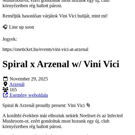
Mushroom-ot, ezért gondoltuk most hozunk egy új, club
környézetben rég hallott párost.
Reméljük hasonlóan várjátok Vini Vici buliját, mint mi!
🎧 Line up soon
Jegyek:
https://oneticket.hu/events/vini-vici-at-arzenal
Spiral x Arzenal w/ Vini Vici
November 29, 2025
Arzenál
165
Esemény weboldala
Spiral & Arzenál proudly present: Vini Vici 🌀
A korábbi években már elhoztuk nektek Neelixet és az Infected
Mushroom-ot, ezért gondoltuk most hozunk egy új, club
környézetben rég hallott párost.