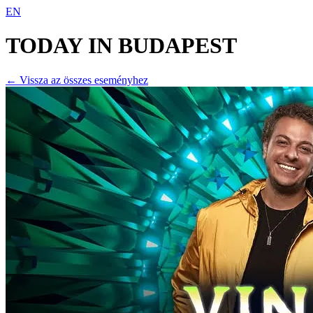
EN
TODAY IN
BUDAPEST
← Vissza az összes eseményhez