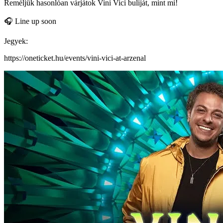
Reméljük hasonlóan várjátok Vini Vici buliját, mint mi!
🎧 Line up soon
Jegyek:
https://oneticket.hu/events/vini-vici-at-arzenal