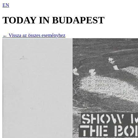
EN
TODAY IN
BUDAPEST
← Vissza az összes eseményhez