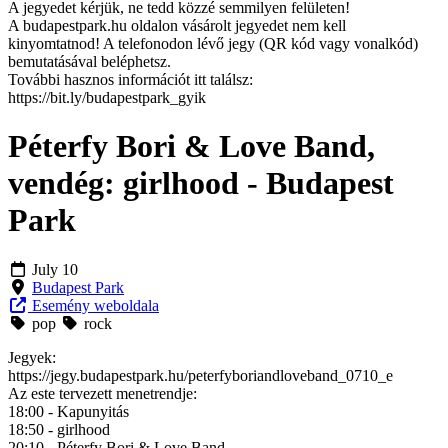
A jegyedet kérjük, ne tedd közzé semmilyen felületen!
A budapestpark.hu oldalon vásárolt jegyedet nem kell
kinyomtatnod! A telefonodon lévő jegy (QR kód vagy vonalkód)
bemutatásával beléphetsz.
További hasznos információt itt találsz:
https://bit.ly/budapestpark_gyik
Péterfy Bori & Love Band,
vendég: girlhood - Budapest
Park
July 10
Budapest Park
Esemény weboldala
pop
rock
Jegyek:
https://jegy.budapestpark.hu/peterfyboriandloveband_0710_e
Az este tervezett menetrendje:
18:00 - Kapunyitás
18:50 - girlhood
20:10 - Péterfy Bori & Love Band