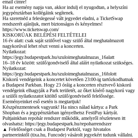
email címre!
Ha az esemény napja van, akkor indulj el nyugodtan, a helyszíni
jegypénztárban kollégáink segítenek.
Ha szeretnéd a feleslegessé vált jegyedet eladni, a TicketSwap
rendszerét ajánljuk, mert biztonságos és kényelmes!
https://www.ticketswap.com/
KISKORÚAK BELÉPÉSI FELTÉTELEI
16 év alatt: csak saját szülővel vagy szülő által meghatalmazott
nagykorúval lehet részt venni a koncerten.
Nyilatkozat:
https://jegy.budapestpark.hu/szuloimeghatalmazas_16alatt
16–18 év között: szülő/gondviselő által aláírt nyilatkozat szükséges.
Nyilatkozat:
https://jegy.budapestpark.hu/szuloimeghatalmazas_16folott
Kiskorú vendégeink a koncertet követően 23:00-ig tartózkodhatnak
a Budapest Parkban. Hogy 23 óráig a koncerten résztvevő kiskorú
vendégeink elhagyják a Park területét, az őket kísérő nagykorú vagy
a szülői nyilatkozatot kitöltő szülő/gondviselő felelőssége.
Eseményeinket eső esetén is megtartjuk!
Készpénzmentesek vagyunk! Ha nincs nálad kártya: a Park
Shopban és a jegypénztárban igényelhetsz FestiPay kártyát.
Pultjainkban repohár rendszer működik, amelyről részletesen itt
olvashatsz: https://jegy.budapestpark.hu/repoharrendszer
▲ Felelősséget csak a Budapest Parktól, vagy hivatalos
partnereinktől (tixa.hu, Funcode) vásárolt jegyekért tudunk vállalni.