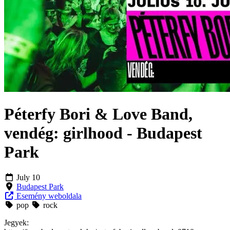
Péterfy Bori & Love Band,
vendég: girlhood - Budapest
Park
July 10
Budapest Park
Esemény weboldala
pop
rock
Jegyek: