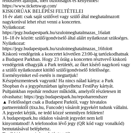
rendszerét ajánljuk, mert biztonságos és kényelmes!
https://www.ticketswap.com/
KISKORÚAK BELÉPÉSI FELTÉTELEI
16 év alatt: csak saját szülővel vagy szülő által meghatalmazott
nagykorúval lehet részt venni a koncerten.
Nyilatkozat:
https://jegy.budapestpark.hu/szuloimeghatalmazas_16alatt
16–18 év között: szülő/gondviselő által aláírt nyilatkozat szükséges.
Nyilatkozat:
https://jegy.budapestpark.hu/szuloimeghatalmazas_16folott
Kiskorú vendégeink a koncertet követően 23:00-ig tartózkodhatnak
a Budapest Parkban. Hogy 23 óráig a koncerten résztvevő kiskorú
vendégeink elhagyják a Park területét, az őket kísérő nagykorú vagy
a szülői nyilatkozatot kitöltő szülő/gondviselő felelőssége.
Eseményeinket eső esetén is megtartjuk!
Készpénzmentesek vagyunk! Ha nincs nálad kártya: a Park
Shopban és a jegypénztárban igényelhetsz FestiPay kártyát.
Pultjainkban repohár rendszer működik, amelyről részletesen itt
olvashatsz: https://jegy.budapestpark.hu/repoharrendszer
▲ Felelősséget csak a Budapest Parktól, vagy hivatalos
partnereinktől (tixa.hu, Funcode) vásárolt jegyekért tudunk vállalni.
A jegyedet kérjük, ne tedd közzé semmilyen felületen!
A budapestpark.hu oldalon vásárolt jegyedet nem kell
kinyomtatnod! A telefonodon lévő jegy (QR kód vagy vonalkód)
bemutatásával beléphetsz.