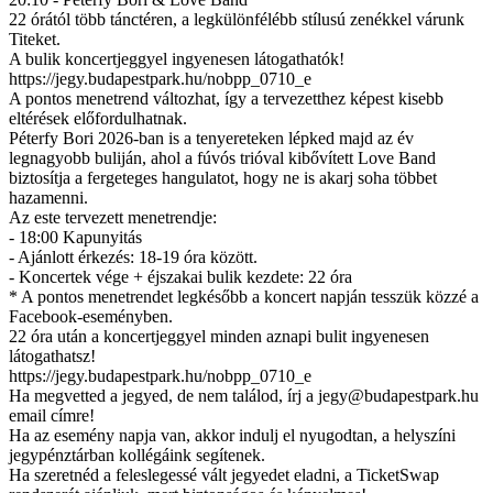
22 órától több tánctéren, a legkülönfélébb stílusú zenékkel várunk
Titeket.
A bulik koncertjeggyel ingyenesen látogathatók!
https://jegy.budapestpark.hu/nobpp_0710_e
A pontos menetrend változhat, így a tervezetthez képest kisebb
eltérések előfordulhatnak.
Péterfy Bori 2026-ban is a tenyereteken lépked majd az év
legnagyobb buliján, ahol a fúvós trióval kibővített Love Band
biztosítja a fergeteges hangulatot, hogy ne is akarj soha többet
hazamenni.
Az este tervezett menetrendje:
- 18:00 Kapunyitás
- Ajánlott érkezés: 18-19 óra között.
- Koncertek vége + éjszakai bulik kezdete: 22 óra
* A pontos menetrendet legkésőbb a koncert napján tesszük közzé a
Facebook-eseményben.
22 óra után a koncertjeggyel minden aznapi bulit ingyenesen
látogathatsz!
https://jegy.budapestpark.hu/nobpp_0710_e
Ha megvetted a jegyed, de nem találod, írj a
jegy@budapestpark.hu
email címre!
Ha az esemény napja van, akkor indulj el nyugodtan, a helyszíni
jegypénztárban kollégáink segítenek.
Ha szeretnéd a feleslegessé vált jegyedet eladni, a TicketSwap