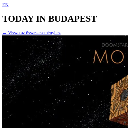
EN
TODAY IN
BUDAPEST
← Vissza az összes eseményhez