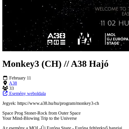
Monkey3 (CH) // A38 Hajó
February 11
A38
33
Esemény weboldala
Jegyek: https://www.a38.hu/hu/program/monkey3-ch
Space Prog Stoner-Rock from Outer Space
Your Mind-Blowing Trip to the Universe
Az esemény a MOL-Új Európa Stage - Európa feltörekvő hangjai