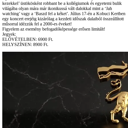
kezekkel’ üstökösként robbant be a kollégiumok és egyetemi bulik
világába olyan mára már ikonikussá vált dalokkal mint a ‘Jah
watching’ vagy a ‘Baszd fel a kéket’. Július 17-én a Kobuci Kertben
egy koncert erejéig kizárólag a kezdeti időszak dalaiból összeállított
műsorral idézzük fel a 2000-es éveket!
Figyelem az esemény befogadóképessége erősen limitált!
Jegyek:
ELŐVÉTELBEN: 6900 Ft.
HELYSZÍNEN: 8900 Ft.