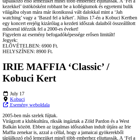
táplálkozó első lemezüket minél több emberhez eljuttassák. A ‘Fel a
kezekkel’ üstökösként robbant be a kollégiumok és egyetemi bulik
világába olyan mára már ikonikussá vált dalokkal mint a ‘Jah
watching’ vagy a ‘Baszd fel a kéket’. Július 17-én a Kobuci Kertben
egy koncert erejéig kizárólag a kezdeti időszak dalaiból összeállított
műsorral idézzük fel a 2000-es éveket!
Figyelem az esemény befogadóképessége erősen limitált!
Jegyek:
ELŐVÉTELBEN: 6900 Ft.
HELYSZÍNEN: 8900 Ft.
IRIE MAFFIA ‘Classic’ /
Kobuci Kert
July 17
Kobuci
Esemény weboldala
2005-ben más szelek fújtak.
Virágzott a klubkultúra, riksák ingáztak a Zöld Pardon és a West
Balkán között. Ebben az izgalmas időszakban indult útjára az Irie
Maffia zenekar is, azzal a céllal, hogy a jamaicai gyökerekből
táplálkozó első lemezüket minél több emberhez eljuttassák. A ‘Fel a