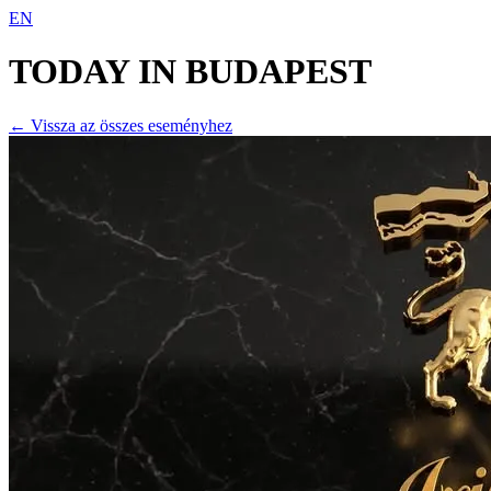
EN
TODAY IN
BUDAPEST
← Vissza az összes eseményhez