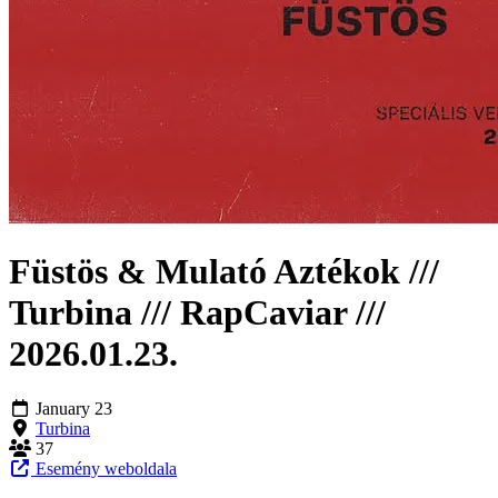
Füstös & Mulató Aztékok ///
Turbina /// RapCaviar ///
2026.01.23.
January 23
Turbina
37
Esemény weboldala