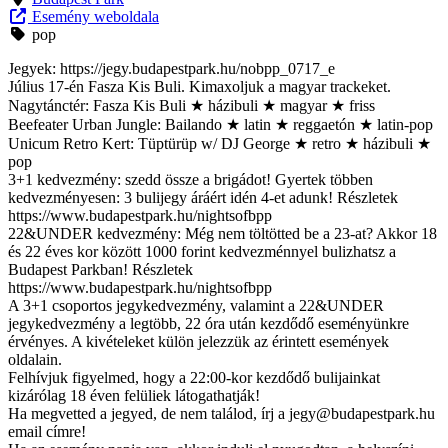
Esemény weboldala
pop
Jegyek: https://jegy.budapestpark.hu/nobpp_0717_e
Július 17-én Fasza Kis Buli. Kimaxoljuk a magyar trackeket.
Nagytánctér: Fasza Kis Buli ★ házibuli ★ magyar ★ friss
Beefeater Urban Jungle: Bailando ★ latin ★ reggaetón ★ latin-pop
Unicum Retro Kert: Tüptürüp w/ DJ George ★ retro ★ házibuli ★
pop
3+1 kedvezmény: szedd össze a brigádot! Gyertek többen
kedvezményesen: 3 bulijegy áráért idén 4-et adunk! Részletek
https://www.budapestpark.hu/nightsofbpp
22&UNDER kedvezmény: Még nem töltötted be a 23-at? Akkor 18
és 22 éves kor között 1000 forint kedvezménnyel bulizhatsz a
Budapest Parkban! Részletek
https://www.budapestpark.hu/nightsofbpp
A 3+1 csoportos jegykedvezmény, valamint a 22&UNDER
jegykedvezmény a legtöbb, 22 óra után kezdődő eseményünkre
érvényes. A kivételeket külön jelezzük az érintett események
oldalain.
Felhívjuk figyelmed, hogy a 22:00-kor kezdődő bulijainkat
kizárólag 18 éven felüliek látogathatják!
Ha megvetted a jegyed, de nem találod, írj a
jegy@budapestpark.hu
email címre!