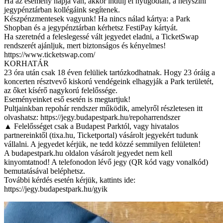
Ha az esemény napja van, akkor indulj el nyugodtan, a helyszíni
jegypénztárban kollégáink segítenek.
Készpénzmentesek vagyunk! Ha nincs nálad kártya: a Park
Shopban és a jegypénztárban kérhetsz FestiPay kártyát.
Ha szeretnéd a feleslegessé vált jegyedet eladni, a TicketSwap
rendszerét ajánljuk, mert biztonságos és kényelmes!
https://www.ticketswap.com/
KORHATÁR
23 óra után csak 18 éven felüliek tartózkodhatnak. Hogy 23 óráig a
koncerten résztvevő kiskorú vendégeink elhagyják a Park területét,
az őket kísérő nagykorú felelőssége.
Eseményeinket eső esetén is megtartjuk!
Pultjainkban repohár rendszer működik, amelyről részletesen itt
olvashatsz: https://jegy.budapestpark.hu/repoharrendszer
▲ Felelősséget csak a Budapest Parktól, vagy hivatalos
partnereinktől (tixa.hu, Ticketportal) vásárolt jegyekért tudunk
vállalni. A jegyedet kérjük, ne tedd közzé semmilyen felületen!
A budapestpark.hu oldalon vásárolt jegyedet nem kell
kinyomtatnod! A telefonodon lévő jegy (QR kód vagy vonalkód)
bemutatásával beléphetsz.
További kérdés esetén kérjük, kattints ide:
https://jegy.budapestpark.hu/gyik