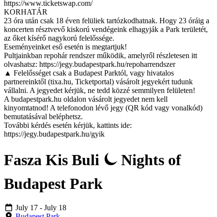
https://www.ticketswap.com/
KORHATÁR
23 óra után csak 18 éven felüliek tartózkodhatnak. Hogy 23 óráig a
koncerten résztvevő kiskorú vendégeink elhagyják a Park területét,
az őket kísérő nagykorú felelőssége.
Eseményeinket eső esetén is megtartjuk!
Pultjainkban repohár rendszer működik, amelyről részletesen itt
olvashatsz: https://jegy.budapestpark.hu/repoharrendszer
▲ Felelősséget csak a Budapest Parktól, vagy hivatalos
partnereinktől (tixa.hu, Ticketportal) vásárolt jegyekért tudunk
vállalni. A jegyedet kérjük, ne tedd közzé semmilyen felületen!
A budapestpark.hu oldalon vásárolt jegyedet nem kell
kinyomtatnod! A telefonodon lévő jegy (QR kód vagy vonalkód)
bemutatásával beléphetsz.
További kérdés esetén kérjük, kattints ide:
https://jegy.budapestpark.hu/gyik
Fasza Kis Buli ⏾ Nights of
Budapest Park
July 17
- July 18
Budapest Park