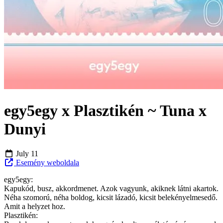
egy5egy x Plasztikén ~ Tuna x
Dunyi
July 11
Esemény weboldala
egy5egy:
Kapukód, busz, akkordmenet. Azok vagyunk, akiknek látni akartok.
Néha szomorú, néha boldog, kicsit lázadó, kicsit belekényelmesedő.
Amit a helyzet hoz.
Plasztikén: