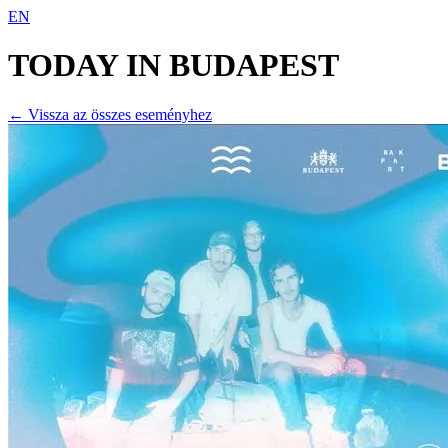
EN
TODAY IN
BUDAPEST
← Vissza az összes eseményhez