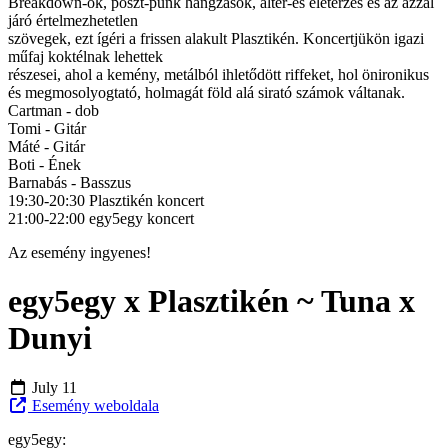
Breakdown-ok, poszt-punk hangzások, alter-es életérzés és az azzal
járó értelmezhetetlen
szövegek, ezt ígéri a frissen alakult Plasztikén. Koncertjükön igazi
műfaj koktélnak lehettek
részesei, ahol a kemény, metálból ihletődött riffeket, hol önironikus
és megmosolyogtató, holmagát föld alá sirató számok váltanak.
Cartman - dob
Tomi - Gitár
Máté - Gitár
Boti - Ének
Barnabás - Basszus
19:30-20:30 Plasztikén koncert
21:00-22:00 egy5egy koncert
Az esemény ingyenes!
egy5egy x Plasztikén ~ Tuna x
Dunyi
July 11
Esemény weboldala
egy5egy: