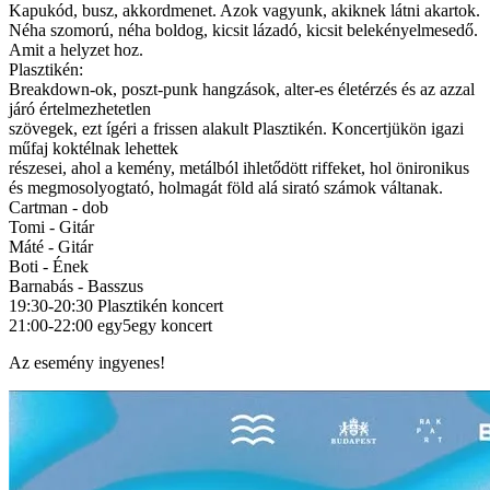
Kapukód, busz, akkordmenet. Azok vagyunk, akiknek látni akartok.
Néha szomorú, néha boldog, kicsit lázadó, kicsit belekényelmesedő.
Amit a helyzet hoz.
Plasztikén:
Breakdown-ok, poszt-punk hangzások, alter-es életérzés és az azzal
járó értelmezhetetlen
szövegek, ezt ígéri a frissen alakult Plasztikén. Koncertjükön igazi
műfaj koktélnak lehettek
részesei, ahol a kemény, metálból ihletődött riffeket, hol önironikus
és megmosolyogtató, holmagát föld alá sirató számok váltanak.
Cartman - dob
Tomi - Gitár
Máté - Gitár
Boti - Ének
Barnabás - Basszus
19:30-20:30 Plasztikén koncert
21:00-22:00 egy5egy koncert
Az esemény ingyenes!