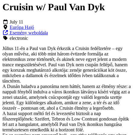
Cruisin w/ Paul Van Dyk
July 11
Európa Hajó
Esemény weboldala
electronic
Július 11-én a Paul van Dyk érkezik a Cruisin fedélzetére – egy
olyan művész, aki több mint három évtizede formálja az
elektronikus zene történetét, és akinek neve egyet jelent a modern
trance megszületésével. Paul van Dyk nem csupán fellépő, hanem
egy korszak meghatározó alkotója: zenéje generációkat köt össze,
miközben a dallamok és érzelmek időtlen ívben találkoznak a
tánctéren.
A Dunán haladva a panoráma nem háttér, hanem az élmény része: a
nappali fényből indulva a város ikonikus látványa kíséri végig azt a
zenei utazást, amelynek csúcspontját egy valódi legenda szettje
jelenti. Egy különleges alkalom, amikor a zene, a tér és az idő
összeér – pontosan ott, ahol a Cruisin élmény a legerősebb.
A hazai support méltó fel és levezetést biztosít a nap
főszereplőjének: Szeifert, Tebron és Low Contrast gondosan építik
fel azt a hangulatot, amelyből Paul van Dyk ikonikus hangzása
természetesen emelkedik ki a horizont fölé.