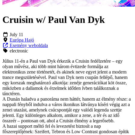
Cruisin w/ Paul Van Dyk
July 11
Európa Hajó
Esemény weboldala
electronic
Július 11-én a Paul van Dyk érkezik a Cruisin fedélzetére – egy
olyan művész, aki több mint három évtizede formálja az
elektronikus zene történetét, és akinek neve egyet jelent a modern
trance megszületésével. Paul van Dyk nem csupán fellépő, hanem
egy korszak meghatározó alkotója: zenéje generációkat köt össze,
miközben a dallamok és érzelmek időtlen ívben találkoznak a
tánctéren.
A Dunán haladva a panoráma nem háttér, hanem az élmény része: a
nappali fényből indulva a város ikonikus látványa kíséri végig azt a
zenei utazást, amelynek csúcspontját egy valódi legenda szettje
jelenti. Egy különleges alkalom, amikor a zene, a tér és az idő
összeér – pontosan ott, ahol a Cruisin élmény a legerősebb.
A hazai support méltó fel és levezetést biztosít a nap
főszereplőjének: Szeifert, Tebron és Low Contrast gondosan építik