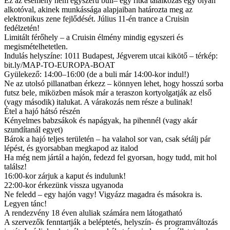
Ez az esemény nem egyszerű buli– egy ritka találkozás egy olyan
alkotóval, akinek munkássága alapjaiban határozta meg az
elektronikus zene fejlődését. Július 11-én trance a Cruisin
fedélzetén!
Limitált férőhely – a Cruisin élmény mindig egyszeri és
megismételhetetlen.
Indulás helyszíne: 1011 Budapest, Jégverem utcai kikötő – térkép:
bit.ly/MAP-TO-EUROPA-BOAT
Gyülekező: 14:00–16:00 (de a buli már 14:00-kor indul!)
Ne az utolsó pillanatban érkezz – könnyen lehet, hogy hosszú sorba
futsz bele, miközben mások már a teraszon kortyolgatják az első
(vagy második) italukat. A várakozás nem része a bulinak!
Étel a hajó hátsó részén
Kényelmes babzsákok és napágyak, ha pihennél (vagy akár
szundítanál egyet)
Bárok a hajó teljes területén – ha valahol sor van, csak sétálj pár
lépést, és gyorsabban megkapod az italod
Ha még nem jártál a hajón, fedezd fel gyorsan, hogy tudd, mit hol
találsz!
16:00-kor zárjuk a kaput és indulunk!
22:00-kor érkezünk vissza ugyanoda
Ne feledd – egy hajón vagy! Vigyázz magadra és másokra is.
Legyen tánc!
A rendezvény 18 éven aluliak számára nem látogatható
A szervezők fenntartják a beléptetés, helyszín- és programváltozás