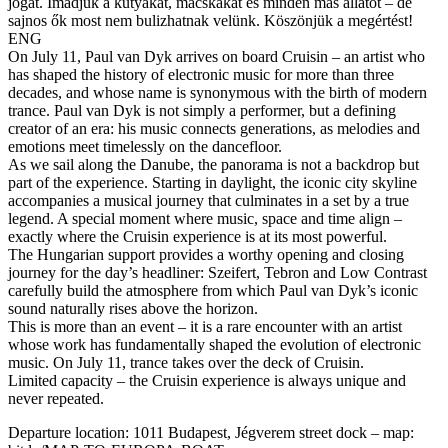
jogát. Imádjuk a kutyákat, macskákat és minden más állatot – de
sajnos ők most nem bulizhatnak velünk. Köszönjük a megértést!
ENG
On July 11, Paul van Dyk arrives on board Cruisin – an artist who
has shaped the history of electronic music for more than three
decades, and whose name is synonymous with the birth of modern
trance. Paul van Dyk is not simply a performer, but a defining
creator of an era: his music connects generations, as melodies and
emotions meet timelessly on the dancefloor.
As we sail along the Danube, the panorama is not a backdrop but
part of the experience. Starting in daylight, the iconic city skyline
accompanies a musical journey that culminates in a set by a true
legend. A special moment where music, space and time align –
exactly where the Cruisin experience is at its most powerful.
The Hungarian support provides a worthy opening and closing
journey for the day’s headliner: Szeifert, Tebron and Low Contrast
carefully build the atmosphere from which Paul van Dyk’s iconic
sound naturally rises above the horizon.
This is more than an event – it is a rare encounter with an artist
whose work has fundamentally shaped the evolution of electronic
music. On July 11, trance takes over the deck of Cruisin.
Limited capacity – the Cruisin experience is always unique and
never repeated.
Departure location: 1011 Budapest, Jégverem street dock – map: