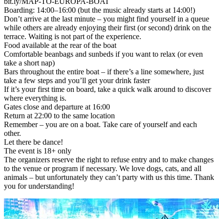
bit.ly/MAP-TO-EUROPA-BOAT
Boarding: 14:00–16:00 (but the music already starts at 14:00!)
Don’t arrive at the last minute – you might find yourself in a queue
while others are already enjoying their first (or second) drink on the
terrace. Waiting is not part of the experience.
Food available at the rear of the boat
Comfortable beanbags and sunbeds if you want to relax (or even
take a short nap)
Bars throughout the entire boat – if there’s a line somewhere, just
take a few steps and you’ll get your drink faster
If it’s your first time on board, take a quick walk around to discover
where everything is.
Gates close and departure at 16:00
Return at 22:00 to the same location
Remember – you are on a boat. Take care of yourself and each
other.
Let there be dance!
The event is 18+ only
The organizers reserve the right to refuse entry and to make changes
to the venue or program if necessary. We love dogs, cats, and all
animals – but unfortunately they can’t party with us this time. Thank
you for understanding!