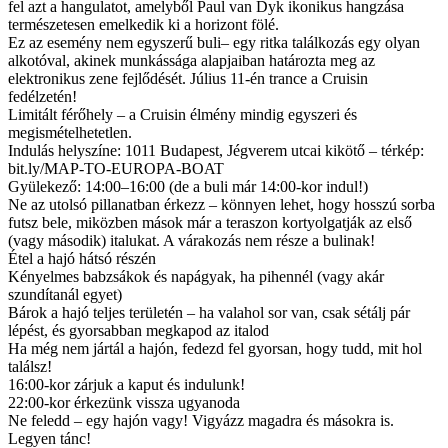
fel azt a hangulatot, amelyből Paul van Dyk ikonikus hangzása
természetesen emelkedik ki a horizont fölé.
Ez az esemény nem egyszerű buli– egy ritka találkozás egy olyan
alkotóval, akinek munkássága alapjaiban határozta meg az
elektronikus zene fejlődését. Július 11-én trance a Cruisin
fedélzetén!
Limitált férőhely – a Cruisin élmény mindig egyszeri és
megismételhetetlen.
Indulás helyszíne: 1011 Budapest, Jégverem utcai kikötő – térkép:
bit.ly/MAP-TO-EUROPA-BOAT
Gyülekező: 14:00–16:00 (de a buli már 14:00-kor indul!)
Ne az utolsó pillanatban érkezz – könnyen lehet, hogy hosszú sorba
futsz bele, miközben mások már a teraszon kortyolgatják az első
(vagy második) italukat. A várakozás nem része a bulinak!
Étel a hajó hátsó részén
Kényelmes babzsákok és napágyak, ha pihennél (vagy akár
szundítanál egyet)
Bárok a hajó teljes területén – ha valahol sor van, csak sétálj pár
lépést, és gyorsabban megkapod az italod
Ha még nem jártál a hajón, fedezd fel gyorsan, hogy tudd, mit hol
találsz!
16:00-kor zárjuk a kaput és indulunk!
22:00-kor érkezünk vissza ugyanoda
Ne feledd – egy hajón vagy! Vigyázz magadra és másokra is.
Legyen tánc!