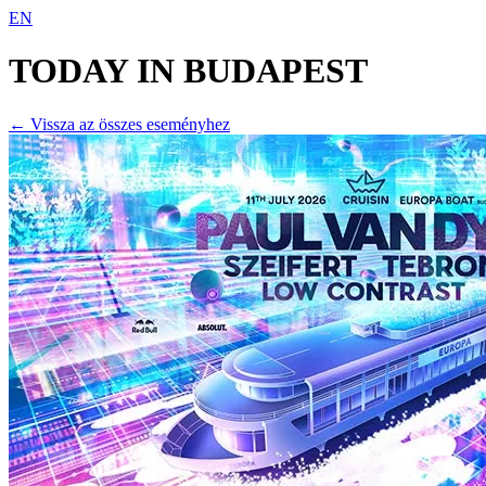
EN
TODAY IN
BUDAPEST
← Vissza az összes eseményhez