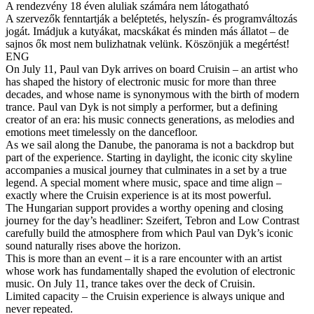
A rendezvény 18 éven aluliak számára nem látogatható
A szervezők fenntartják a beléptetés, helyszín- és programváltozás
jogát. Imádjuk a kutyákat, macskákat és minden más állatot – de
sajnos ők most nem bulizhatnak velünk. Köszönjük a megértést!
ENG
On July 11, Paul van Dyk arrives on board Cruisin – an artist who
has shaped the history of electronic music for more than three
decades, and whose name is synonymous with the birth of modern
trance. Paul van Dyk is not simply a performer, but a defining
creator of an era: his music connects generations, as melodies and
emotions meet timelessly on the dancefloor.
As we sail along the Danube, the panorama is not a backdrop but
part of the experience. Starting in daylight, the iconic city skyline
accompanies a musical journey that culminates in a set by a true
legend. A special moment where music, space and time align –
exactly where the Cruisin experience is at its most powerful.
The Hungarian support provides a worthy opening and closing
journey for the day’s headliner: Szeifert, Tebron and Low Contrast
carefully build the atmosphere from which Paul van Dyk’s iconic
sound naturally rises above the horizon.
This is more than an event – it is a rare encounter with an artist
whose work has fundamentally shaped the evolution of electronic
music. On July 11, trance takes over the deck of Cruisin.
Limited capacity – the Cruisin experience is always unique and
never repeated.