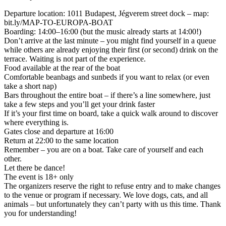
Departure location: 1011 Budapest, Jégverem street dock – map:
bit.ly/MAP-TO-EUROPA-BOAT
Boarding: 14:00–16:00 (but the music already starts at 14:00!)
Don’t arrive at the last minute – you might find yourself in a queue
while others are already enjoying their first (or second) drink on the
terrace. Waiting is not part of the experience.
Food available at the rear of the boat
Comfortable beanbags and sunbeds if you want to relax (or even
take a short nap)
Bars throughout the entire boat – if there’s a line somewhere, just
take a few steps and you’ll get your drink faster
If it’s your first time on board, take a quick walk around to discover
where everything is.
Gates close and departure at 16:00
Return at 22:00 to the same location
Remember – you are on a boat. Take care of yourself and each
other.
Let there be dance!
The event is 18+ only
The organizers reserve the right to refuse entry and to make changes
to the venue or program if necessary. We love dogs, cats, and all
animals – but unfortunately they can’t party with us this time. Thank
you for understanding!