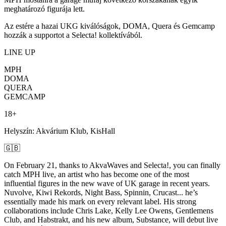
meghatározó figurája lett.
Az estére a hazai UKG kiválóságok, DOMA, Quera és Gemcamp
hozzák a supportot a Selecta! kollektívából.
LINE UP
MPH
DOMA
QUERA
GEMCAMP
18+
Helyszín: Akvárium Klub, KisHall
🇬🇧
On February 21, thanks to AkvaWaves and Selecta!, you can finally
catch MPH live, an artist who has become one of the most
influential figures in the new wave of UK garage in recent years.
Nuvolve, Kiwi Rekords, Night Bass, Spinnin, Crucast... he’s
essentially made his mark on every relevant label. His strong
collaborations include Chris Lake, Kelly Lee Owens, Gentlemens
Club, and Habstrakt, and his new album, Substance, will debut live