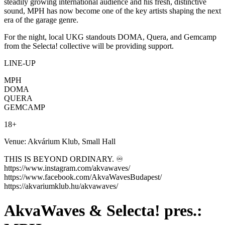
steadily growing international audience and his fresh, distinctive
sound, MPH has now become one of the key artists shaping the next
era of the garage genre.
For the night, local UKG standouts DOMA, Quera, and Gemcamp
from the Selecta! collective will be providing support.
LINE-UP
MPH
DOMA
QUERA
GEMCAMP
18+
Venue: Akvárium Klub, Small Hall
THIS IS BEYOND ORDINARY. ♾️
https://www.instagram.com/akvawaves/
https://www.facebook.com/AkvaWavesBudapest/
https://akvariumklub.hu/akvawaves/
AkvaWaves & Selecta! pres.: