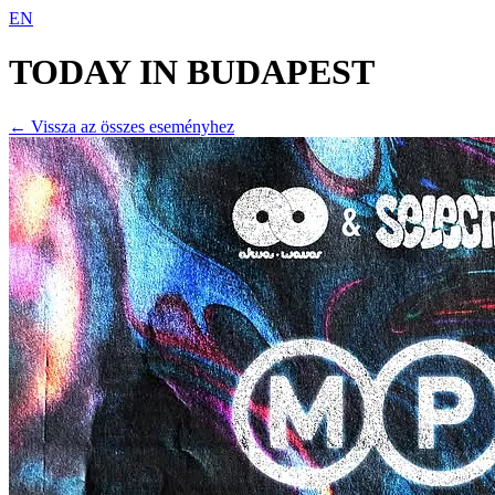
EN
TODAY IN
BUDAPEST
← Vissza az összes eseményhez