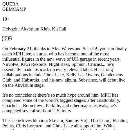
QUERA
GEMCAMP
18+
Helyszín: Akvárium Klub, KisHall
🇬🇧
On February 21, thanks to AkvaWaves and Selecta!, you can finally
catch MPH live, an artist who has become one of the most
influential figures in the new wave of UK garage in recent years.
Nuvolve, Kiwi Rekords, Night Bass, Spinnin, Crucast... he’s
essentially made his mark on every relevant label. His strong
collaborations include Chris Lake, Kelly Lee Owens, Gentlemens
Club, and Habstrakt, and his new album, Substance, will debut live
on the Akvárium stage.
It’s no coincidence there’s so much hype around him. MPH has
conquered some of the world’s biggest stages: after Glastonbury,
Coachella, Boomtown, Parklife, and other major festivals, he’s
completed several sold-out U.S. tours.
The scene loves him too: Skream, Sammy Virji, Disclosure, Floating
Points, Chris Lorenzo, and Chris Lake all support him. With a