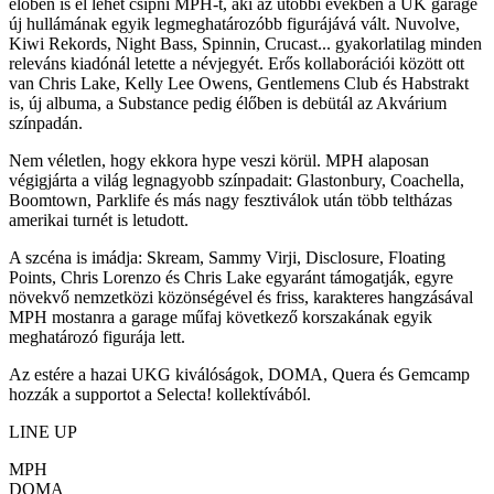
élőben is el lehet csípni MPH-t, aki az utóbbi években a UK garage
új hullámának egyik legmeghatározóbb figurájává vált. Nuvolve,
Kiwi Rekords, Night Bass, Spinnin, Crucast... gyakorlatilag minden
releváns kiadónál letette a névjegyét. Erős kollaborációi között ott
van Chris Lake, Kelly Lee Owens, Gentlemens Club és Habstrakt
is, új albuma, a Substance pedig élőben is debütál az Akvárium
színpadán.
Nem véletlen, hogy ekkora hype veszi körül. MPH alaposan
végigjárta a világ legnagyobb színpadait: Glastonbury, Coachella,
Boomtown, Parklife és más nagy fesztiválok után több teltházas
amerikai turnét is letudott.
A szcéna is imádja: Skream, Sammy Virji, Disclosure, Floating
Points, Chris Lorenzo és Chris Lake egyaránt támogatják, egyre
növekvő nemzetközi közönségével és friss, karakteres hangzásával
MPH mostanra a garage műfaj következő korszakának egyik
meghatározó figurája lett.
Az estére a hazai UKG kiválóságok, DOMA, Quera és Gemcamp
hozzák a supportot a Selecta! kollektívából.
LINE UP
MPH
DOMA