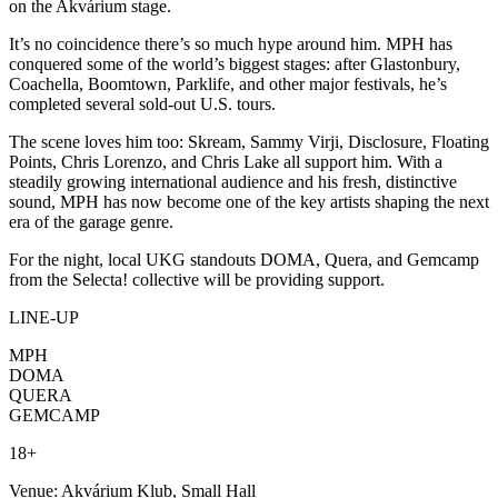
on the Akvárium stage.
It’s no coincidence there’s so much hype around him. MPH has
conquered some of the world’s biggest stages: after Glastonbury,
Coachella, Boomtown, Parklife, and other major festivals, he’s
completed several sold-out U.S. tours.
The scene loves him too: Skream, Sammy Virji, Disclosure, Floating
Points, Chris Lorenzo, and Chris Lake all support him. With a
steadily growing international audience and his fresh, distinctive
sound, MPH has now become one of the key artists shaping the next
era of the garage genre.
For the night, local UKG standouts DOMA, Quera, and Gemcamp
from the Selecta! collective will be providing support.
LINE-UP
MPH
DOMA
QUERA
GEMCAMP
18+
Venue: Akvárium Klub, Small Hall