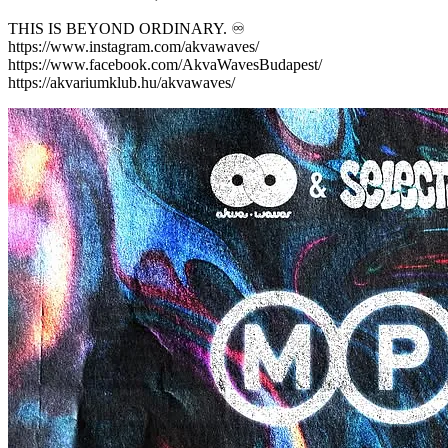
THIS IS BEYOND ORDINARY. ♾️
https://www.instagram.com/akvawaves/
https://www.facebook.com/AkvaWavesBudapest/
https://akvariumklub.hu/akvawaves/