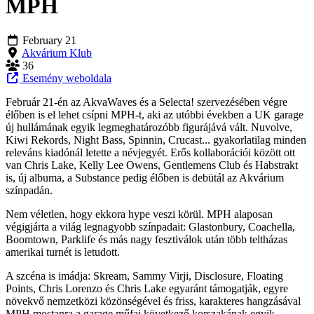
MPH
February 21
Akvárium Klub
36
Esemény weboldala
Február 21-én az AkvaWaves és a Selecta! szervezésében végre
élőben is el lehet csípni MPH-t, aki az utóbbi években a UK garage
új hullámának egyik legmeghatározóbb figurájává vált. Nuvolve,
Kiwi Rekords, Night Bass, Spinnin, Crucast... gyakorlatilag minden
releváns kiadónál letette a névjegyét. Erős kollaborációi között ott
van Chris Lake, Kelly Lee Owens, Gentlemens Club és Habstrakt
is, új albuma, a Substance pedig élőben is debütál az Akvárium
színpadán.
Nem véletlen, hogy ekkora hype veszi körül. MPH alaposan
végigjárta a világ legnagyobb színpadait: Glastonbury, Coachella,
Boomtown, Parklife és más nagy fesztiválok után több teltházas
amerikai turnét is letudott.
A szcéna is imádja: Skream, Sammy Virji, Disclosure, Floating
Points, Chris Lorenzo és Chris Lake egyaránt támogatják, egyre
növekvő nemzetközi közönségével és friss, karakteres hangzásával
MPH mostanra a garage műfaj következő korszakának egyik