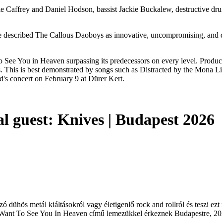
addie Caffrey and Daniel Hodson, bassist Jackie Buckalew, destructive
 described The Callous Daoboys as innovative, uncompromising, and d
 to See You in Heaven surpassing its predecessors on every level. Pr
pades. This is best demonstrated by songs such as Distracted by the Mo
d's concert on February 9 at Dürer Kert.
l guest: Knives | Budapest 2026
dühös metál kiáltásokról vagy életigenlő rock and rollról és teszi ezt 
’t Want To See You In Heaven című lemezükkel érkeznek Budapestre, 202