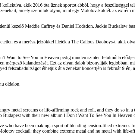
kollektíva, akik 2016 óta űznek sportot abból, hogy a feszültséggel tel
a zenekart, amely szerintük olyan, mint egy Molotov-koktél: az extrém 
tlenül kezelő Maddie Caffrey és Daniel Hodsdon, Jackie Buckalew bass
hetetlen és a merész jelzőkkel illeték a The Callous Daoboys-t, akik oly
on’t Want to See You in Heaven pedig minden szinten felülmúlta előd
tően mérgező kalandozását. Ezt az olyan dalok bizonyítják legjobban, 
felszabadultságot élhetjük át a zenekar koncertjén is február 9-én, a 
hu oldalon.
ngry metal screams or life-affirming rock and roll, and they do so in a
to Budapest with their new album I Don't Want To See You In Heaven o
tive who have been making a sport of blending tension-filled extremes 
 Molotov cocktail: they combine extreme metal and nu metal with life-af