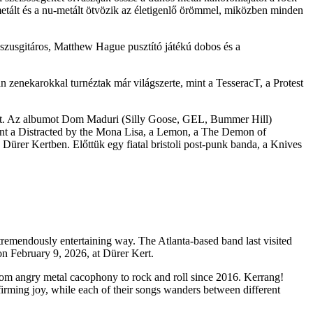
metált és a nu-metált ötvözik az életigenlő örömmel, miközben minden
zusgitáros, Matthew Hague pusztító játékú dobos és a
an zenekarokkal turnéztak már világszerte, mint a TesseracT, a Protest
jeit. Az albumot Dom Maduri (Silly Goose, GEL, Bummer Hill)
mint a Distracted by the Mona Lisa, a Lemon, a The Demon of
Dürer Kertben. Előttük egy fiatal bristoli post-punk banda, a Knives
 tremendously entertaining way. The Atlanta-based band last visited
n February 9, 2026, at Dürer Kert.
from angry metal cacophony to rock and roll since 2016. Kerrang!
firming joy, while each of their songs wanders between different