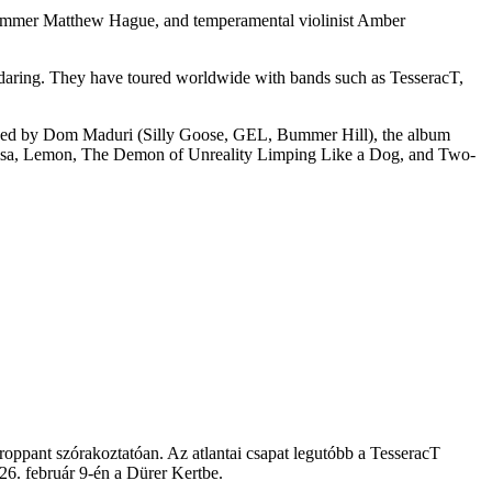
 drummer Matthew Hague, and temperamental violinist Amber
aring. They have toured worldwide with bands such as TesseracT,
oduced by Dom Maduri (Silly Goose, GEL, Bummer Hill), the album
na Lisa, Lemon, The Demon of Unreality Limping Like a Dog, and Two-
roppant szórakoztatóan. Az atlantai csapat legutóbb a TesseracT
6. február 9-én a Dürer Kertbe.