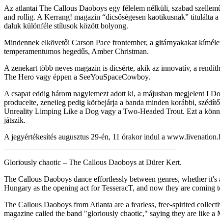
Az atlantai The Callous Daoboys egy félelem nélküli, szabad szellemű 
and rollig. A Kerrang! magazin “dicsőségesen kaotikusnak” titulálta 
daluk különféle stílusok között bolyong.
Mindennek elkövetői Carson Pace frontember, a gitárnyakakat kíméle
temperamentumos hegedűs, Amber Christman.
A zenekart több neves magazin is dicsérte, akik az innovatív, a rendít
The Hero vagy éppen a SeeYouSpaceCowboy.
A csapat eddig három nagylemezt adott ki, a májusban megjelent I D
producelte, zeneileg pedig körbejárja a banda minden korábbi, szédí
Unreality Limping Like a Dog vagy a Two-Headed Trout. Ezt a könnyed 
játszik.
A jegyértékesítés augusztus 29-én, 11 órakor indul a www.livenation.
____________________________________________
Gloriously chaotic – The Callous Daoboys at Dürer Kert.
The Callous Daoboys dance effortlessly between genres, whether it's a
Hungary as the opening act for TesseracT, and now they are coming 
The Callous Daoboys from Atlanta are a fearless, free-spirited collec
magazine called the band "gloriously chaotic," saying they are like a