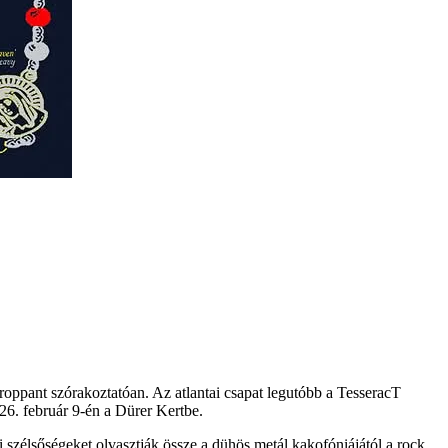
roppant szórakoztatóan. Az atlantai csapat legutóbb a TesseracT
6. február 9-én a Dürer Kertbe.
i szélsőségeket olvasztják össze a dühös metál kakofóniájától a rock