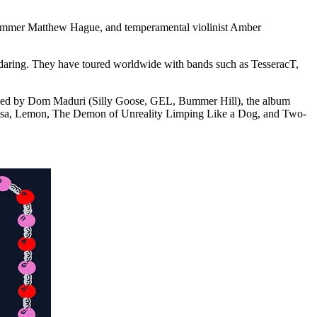
 drummer Matthew Hague, and temperamental violinist Amber
aring. They have toured worldwide with bands such as TesseracT,
oduced by Dom Maduri (Silly Goose, GEL, Bummer Hill), the album
na Lisa, Lemon, The Demon of Unreality Limping Like a Dog, and Two-