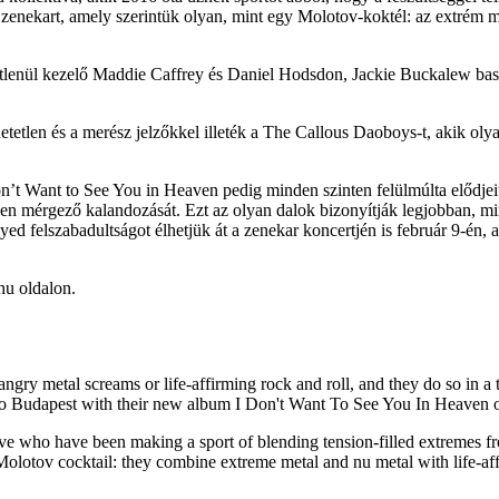
a zenekart, amely szerintük olyan, mint egy Molotov-koktél: az extrém 
tlenül kezelő Maddie Caffrey és Daniel Hodsdon, Jackie Buckalew bass
hetetlen és a merész jelzőkkel illeték a The Callous Daoboys-t, akik oly
on’t Want to See You in Heaven pedig minden szinten felülmúlta előd
tően mérgező kalandozását. Ezt az olyan dalok bizonyítják legjobban, 
felszabadultságot élhetjük át a zenekar koncertjén is február 9-én, a 
hu oldalon.
ngry metal screams or life-affirming rock and roll, and they do so in a
to Budapest with their new album I Don't Want To See You In Heaven o
tive who have been making a sport of blending tension-filled extremes 
 Molotov cocktail: they combine extreme metal and nu metal with life-af