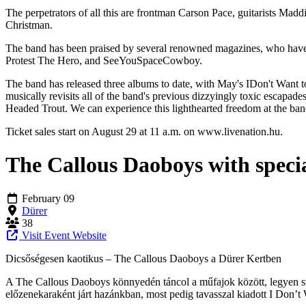
The perpetrators of all this are frontman Carson Pace, guitarists M
Christman.
The band has been praised by several renowned magazines, who have
Protest The Hero, and SeeYouSpaceCowboy.
The band has released three albums to date, with May's IDon't Want
musically revisits all of the band's previous dizzyingly toxic esca
Headed Trout. We can experience this lighthearted freedom at the ban
Ticket sales start on August 29 at 11 a.m. on www.livenation.hu.
The Callous Daoboys with specia
February 09
Dürer
38
Visit Event Website
Dicsőségesen kaotikus – The Callous Daoboys a Dürer Kertben
A The Callous Daoboys könnyedén táncol a műfajok között, legyen szó 
előzenekaraként járt hazánkban, most pedig tavasszal kiadott I Don