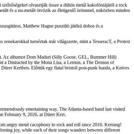
i szélsőségeket olvasztják össze a dühös metál kakofóniájától a rock
metált és a nu-metált ötvözik az életigenlő örömmel, miközben minden
zusgitáros, Matthew Hague pusztító játékú dobos és a
an zenekarokkal turnéztak már világszerte, mint a TesseracT, a Protest
jeit. Az albumot Dom Maduri (Silly Goose, GEL, Bummer Hill)
mint a Distracted by the Mona Lisa, a Lemon, a The Demon of
Dürer Kertben. Előttük egy fiatal bristoli post-punk banda, a Knives
 tremendously entertaining way. The Atlanta-based band last visited
n February 9, 2026, at Dürer Kert.
from angry metal cacophony to rock and roll since 2016. Kerrang!
firming joy, while each of their songs wanders between different