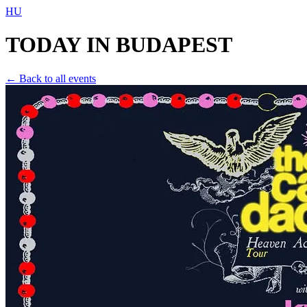
HU
TODAY IN
BUDAPEST
← Back to all events