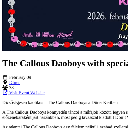
The Callous Daoboys with specia
February 09
Dürer
38
Visit Event Website
Dicsőségesen kaotikus – The Callous Daoboys a Dürer Kertben
A The Callous Daoboys könnyedén táncol a műfajok között, legyen szó 
előzenekaraként járt hazánkban, most pedig tavasszal kiadott I Don
Az atlantai The Callous Daoboys egy félelem nélküli, szabad szellemű 