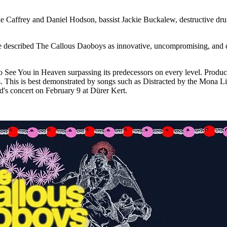
addie Caffrey and Daniel Hodson, bassist Jackie Buckalew, destructive
 described The Callous Daoboys as innovative, uncompromising, and d
 to See You in Heaven surpassing its predecessors on every level. Pr
pades. This is best demonstrated by songs such as Distracted by the Mo
d's concert on February 9 at Dürer Kert.