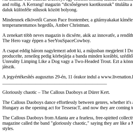
and rollig. A Kerrang! magazin “dicsőségesen kaotikusnak” titulálta 
daluk különféle stílusok között bolyong.
Mindennek elkövetői Carson Pace frontember, a gitárnyakakat kíméle
temperamentumos hegedűs, Amber Christman.
A zenekart több neves magazin is dicsérte, akik az innovatív, a rendít
The Hero vagy éppen a SeeYouSpaceCowboy.
A csapat eddig három nagylemezt adott ki, a májusban megjelent I D
producelte, zeneileg pedig körbejárja a banda minden korábbi, szédí
Unreality Limping Like a Dog vagy a Two-Headed Trout. Ezt a könnyed 
játszik.
A jegyértékesítés augusztus 29-én, 11 órakor indul a www.livenation.
____________________________________________
Gloriously chaotic – The Callous Daoboys at Dürer Kert.
The Callous Daoboys dance effortlessly between genres, whether it's a
Hungary as the opening act for TesseracT, and now they are coming 
The Callous Daoboys from Atlanta are a fearless, free-spirited collec
magazine called the band "gloriously chaotic," saying they are like a
styles.