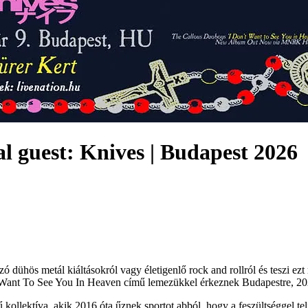
l guest: Knives | Budapest 2026
dühös metál kiáltásokról vagy életigenlő rock and rollról és teszi ezt 
’t Want To See You In Heaven című lemezükkel érkeznek Budapestre, 202
kollektíva, akik 2016 óta űznek sportot abból, hogy a feszültséggel tel