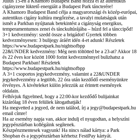
Július 15-én a Khamoro Budapest Band hozza el az autentikus
cigányzene lüktető energiáit a Budapest Park táncterére!
A Khamoro Budapest Band célja a magyarországi és közép-európai,
autentikus cigány kultúra megőrzése, a tavalyi mulatságuk után
ismét a Parkban nyújtanak betekintést a cigányság energikus,
temperamentumos zenei és tánckultúrájába – húzd fel a tánccipőd!
3+1 kedvezmény: szedd össze a brigádot! Gyertek többen
kedvezményesen: 3 bulijegy áráért idén 4-et adunk! Részletek
https://www.budapestpark.hu/nightsofbpp
22&UNDER kedvezmény: Még nem töltötted be a 23-at? Akkor 18
és 22 éves kor között 1000 forint kedvezménnyel bulizhatsz a
Budapest Parkban! Részletek
https://www.budapestpark.hu/nightsofbpp
A 3+1 csoportos jegykedvezmény, valamint a 22&UNDER
jegykedvezmény a legtöbb, 22 óra után kezdődő eseményünkre
érvényes. A kivételeket külön jelezzük az érintett események
oldalain.
Felhívjuk figyelmed, hogy a 22:00-kor kezdődő bulijainkat
kizárólag 18 éven felüliek látogathatják!
Ha megvetted a jegyed, de nem találod, írj a
jegy@budapestpark.hu
email címre!
Ha az esemény napja van, akkor indulj el nyugodtan, a helyszíni
jegypénztárban kollégáink segítenek.
Készpénzmentesek vagyunk! Ha nincs nálad kártya: a Park
Shopban és a jegypénztárban kérhetsz FestiPay kártyát.