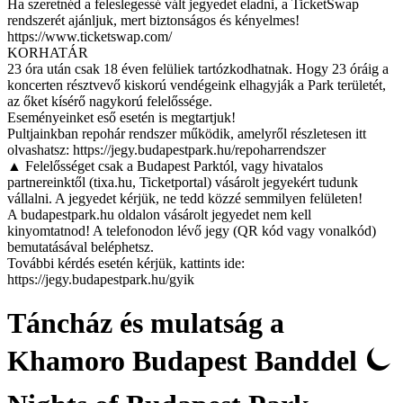
Ha szeretnéd a feleslegessé vált jegyedet eladni, a TicketSwap
rendszerét ajánljuk, mert biztonságos és kényelmes!
https://www.ticketswap.com/
KORHATÁR
23 óra után csak 18 éven felüliek tartózkodhatnak. Hogy 23 óráig a
koncerten résztvevő kiskorú vendégeink elhagyják a Park területét,
az őket kísérő nagykorú felelőssége.
Eseményeinket eső esetén is megtartjuk!
Pultjainkban repohár rendszer működik, amelyről részletesen itt
olvashatsz: https://jegy.budapestpark.hu/repoharrendszer
▲ Felelősséget csak a Budapest Parktól, vagy hivatalos
partnereinktől (tixa.hu, Ticketportal) vásárolt jegyekért tudunk
vállalni. A jegyedet kérjük, ne tedd közzé semmilyen felületen!
A budapestpark.hu oldalon vásárolt jegyedet nem kell
kinyomtatnod! A telefonodon lévő jegy (QR kód vagy vonalkód)
bemutatásával beléphetsz.
További kérdés esetén kérjük, kattints ide:
https://jegy.budapestpark.hu/gyik
Táncház és mulatság a
Khamoro Budapest Banddel ⏾