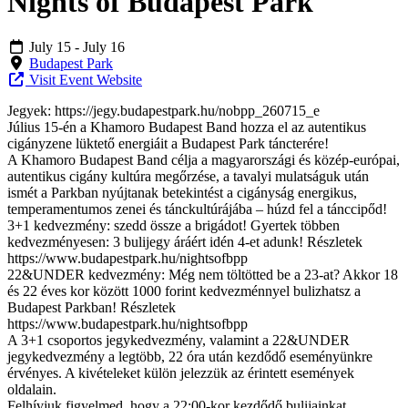
Nights of Budapest Park
July 15
- July 16
Budapest Park
Visit Event Website
Jegyek: https://jegy.budapestpark.hu/nobpp_260715_e
Július 15-én a Khamoro Budapest Band hozza el az autentikus
cigányzene lüktető energiáit a Budapest Park táncterére!
A Khamoro Budapest Band célja a magyarországi és közép-európai,
autentikus cigány kultúra megőrzése, a tavalyi mulatságuk után
ismét a Parkban nyújtanak betekintést a cigányság energikus,
temperamentumos zenei és tánckultúrájába – húzd fel a tánccipőd!
3+1 kedvezmény: szedd össze a brigádot! Gyertek többen
kedvezményesen: 3 bulijegy áráért idén 4-et adunk! Részletek
https://www.budapestpark.hu/nightsofbpp
22&UNDER kedvezmény: Még nem töltötted be a 23-at? Akkor 18
és 22 éves kor között 1000 forint kedvezménnyel bulizhatsz a
Budapest Parkban! Részletek
https://www.budapestpark.hu/nightsofbpp
A 3+1 csoportos jegykedvezmény, valamint a 22&UNDER
jegykedvezmény a legtöbb, 22 óra után kezdődő eseményünkre
érvényes. A kivételeket külön jelezzük az érintett események
oldalain.
Felhívjuk figyelmed, hogy a 22:00-kor kezdődő bulijainkat