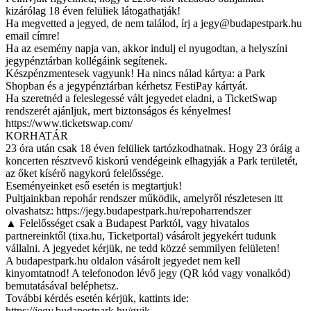
kizárólag 18 éven felüliek látogathatják!
Ha megvetted a jegyed, de nem találod, írj a
jegy@budapestpark.hu
email címre!
Ha az esemény napja van, akkor indulj el nyugodtan, a helyszíni
jegypénztárban kollégáink segítenek.
Készpénzmentesek vagyunk! Ha nincs nálad kártya: a Park
Shopban és a jegypénztárban kérhetsz FestiPay kártyát.
Ha szeretnéd a feleslegessé vált jegyedet eladni, a TicketSwap
rendszerét ajánljuk, mert biztonságos és kényelmes!
https://www.ticketswap.com/
KORHATÁR
23 óra után csak 18 éven felüliek tartózkodhatnak. Hogy 23 óráig a
koncerten résztvevő kiskorú vendégeink elhagyják a Park területét,
az őket kísérő nagykorú felelőssége.
Eseményeinket eső esetén is megtartjuk!
Pultjainkban repohár rendszer működik, amelyről részletesen itt
olvashatsz: https://jegy.budapestpark.hu/repoharrendszer
▲ Felelősséget csak a Budapest Parktól, vagy hivatalos
partnereinktől (tixa.hu, Ticketportal) vásárolt jegyekért tudunk
vállalni. A jegyedet kérjük, ne tedd közzé semmilyen felületen!
A budapestpark.hu oldalon vásárolt jegyedet nem kell
kinyomtatnod! A telefonodon lévő jegy (QR kód vagy vonalkód)
bemutatásával beléphetsz.
További kérdés esetén kérjük, kattints ide:
https://jegy.budapestpark.hu/gyik