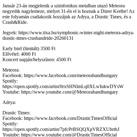
Január 23-án megjelenik a szimfonikus metalban utazó Meteora
negyedik nagylemeze, melyet 31-én el is hoznak a Dürer Kertbe! Az
este folyamán csatlakozik hozzájuk az Adrya, a Drastic Times, és a
Crash&Ride.
Jegyek: https://www.tixa.hu/symphonic-winter-night-meteora-adrya-
drastic-times-crashandride-20260131
Early bird (limitált) 3500 Ft
Elővétel: 4000 Ft
Koncert napján/helyszínen: 4500 Ft
Meteora:
Facebook: https://www.facebook.com/meteorabandhungary
Spotify:
https://open.spotify.com/artist/0rxSHNlmLq0XLwIukwDYsW
Youtube: https://www.youtube.com/@Meteorabandhungary
Adrya:
Drastic Times:
Facebook: https://www.facebook.com/DrasticTimesOfficial
Spotify:
https://open.spotify.com/artist/7pfcPrBSQQXpVRZXUhrtbJ
Youtube: https://www.youtube.com/@DrasticTimesOfficial