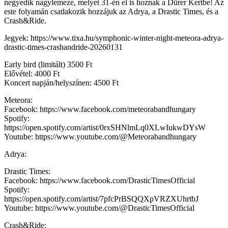
negyedik nagylemeze, melyet 31-én el is hoznak a Dürer Kertbe! Az
este folyamán csatlakozik hozzájuk az Adrya, a Drastic Times, és a
Crash&Ride.
Jegyek: https://www.tixa.hu/symphonic-winter-night-meteora-adrya-
drastic-times-crashandride-20260131
Early bird (limitált) 3500 Ft
Elővétel: 4000 Ft
Koncert napján/helyszínen: 4500 Ft
Meteora:
Facebook: https://www.facebook.com/meteorabandhungary
Spotify:
https://open.spotify.com/artist/0rxSHNlmLq0XLwIukwDYsW
Youtube: https://www.youtube.com/@Meteorabandhungary
Adrya:
Drastic Times:
Facebook: https://www.facebook.com/DrasticTimesOfficial
Spotify:
https://open.spotify.com/artist/7pfcPrBSQQXpVRZXUhrtbJ
Youtube: https://www.youtube.com/@DrasticTimesOfficial
Crash&Ride: