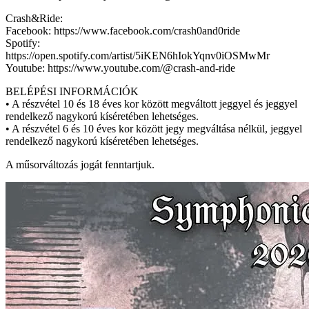
Crash&Ride:
Facebook: https://www.facebook.com/crash0and0ride
Spotify:
https://open.spotify.com/artist/5iKEN6hIokYqnv0iOSMwMr
Youtube: https://www.youtube.com/@crash-and-ride
BELÉPÉSI INFORMÁCIÓK
• A részvétel 10 és 18 éves kor között megváltott jeggyel és jeggyel
rendelkező nagykorú kíséretében lehetséges.
• A részvétel 6 és 10 éves kor között jegy megváltása nélkül, jeggyel
rendelkező nagykorú kíséretében lehetséges.
A műsorváltozás jogát fenntartjuk.