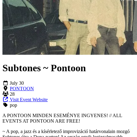
Subtones ~ Pontoon
July 30
PONTOON
28
Visit Event Website
pop
A PONTOON MINDEN ESEMÉNYE INGYENES! // ALL
EVENTS AT PONTOON ARE FREE!
~ A pop, a jazz és a kísérletező improvizáció határvonalain mozgó
Subtones újra a Duna-parton! Az ország egyik legizgalmasabb