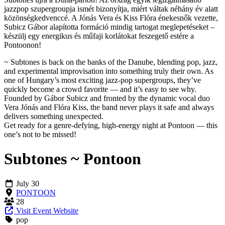
jazzpop szupergroupja ismét bizonyítja, miért váltak néhány év alatt
közönségkedvenccé. A Jónás Vera és Kiss Flóra énekesnők vezette,
Subicz Gábor alapította formáció mindig tartogat meglepetéseket –
készülj egy energikus és műfaji korlátokat feszegető estére a
Pontoonon!
~ Subtones is back on the banks of the Danube, blending pop, jazz,
and experimental improvisation into something truly their own. As
one of Hungary’s most exciting jazz-pop supergroups, they’ve
quickly become a crowd favorite — and it’s easy to see why.
Founded by Gábor Subicz and fronted by the dynamic vocal duo
Vera Jónás and Flóra Kiss, the band never plays it safe and always
delivers something unexpected.
Get ready for a genre-defying, high-energy night at Pontoon — this
one’s not to be missed!
Subtones ~ Pontoon
July 30
PONTOON
28
Visit Event Website
pop