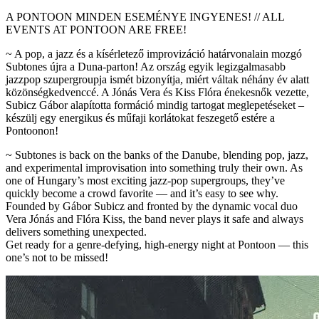
A PONTOON MINDEN ESEMÉNYE INGYENES! // ALL
EVENTS AT PONTOON ARE FREE!
~ A pop, a jazz és a kísérletező improvizáció határvonalain mozgó
Subtones újra a Duna-parton! Az ország egyik legizgalmasabb
jazzpop szupergroupja ismét bizonyítja, miért váltak néhány év alatt
közönségkedvenccé. A Jónás Vera és Kiss Flóra énekesnők vezette,
Subicz Gábor alapította formáció mindig tartogat meglepetéseket –
készülj egy energikus és műfaji korlátokat feszegető estére a
Pontoonon!
~ Subtones is back on the banks of the Danube, blending pop, jazz,
and experimental improvisation into something truly their own. As
one of Hungary’s most exciting jazz-pop supergroups, they’ve
quickly become a crowd favorite — and it’s easy to see why.
Founded by Gábor Subicz and fronted by the dynamic vocal duo
Vera Jónás and Flóra Kiss, the band never plays it safe and always
delivers something unexpected.
Get ready for a genre-defying, high-energy night at Pontoon — this
one’s not to be missed!