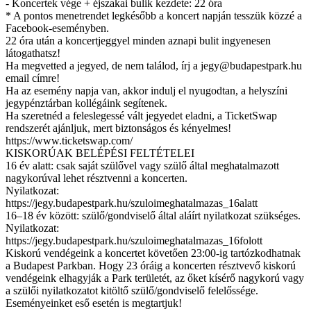
- Koncertek vége + éjszakai bulik kezdete: 22 óra
* A pontos menetrendet legkésőbb a koncert napján tesszük közzé a
Facebook-eseményben.
22 óra után a koncertjeggyel minden aznapi bulit ingyenesen
látogathatsz!
Ha megvetted a jegyed, de nem találod, írj a
jegy@budapestpark.hu
email címre!
Ha az esemény napja van, akkor indulj el nyugodtan, a helyszíni
jegypénztárban kollégáink segítenek.
Ha szeretnéd a feleslegessé vált jegyedet eladni, a TicketSwap
rendszerét ajánljuk, mert biztonságos és kényelmes!
https://www.ticketswap.com/
KISKORÚAK BELÉPÉSI FELTÉTELEI
16 év alatt: csak saját szülővel vagy szülő által meghatalmazott
nagykorúval lehet résztvenni a koncerten.
Nyilatkozat:
https://jegy.budapestpark.hu/szuloimeghatalmazas_16alatt
16–18 év között: szülő/gondviselő által aláírt nyilatkozat szükséges.
Nyilatkozat:
https://jegy.budapestpark.hu/szuloimeghatalmazas_16folott
Kiskorú vendégeink a koncertet követően 23:00-ig tartózkodhatnak
a Budapest Parkban. Hogy 23 óráig a koncerten résztvevő kiskorú
vendégeink elhagyják a Park területét, az őket kísérő nagykorú vagy
a szülői nyilatkozatot kitöltő szülő/gondviselő felelőssége.
Eseményeinket eső esetén is megtartjuk!