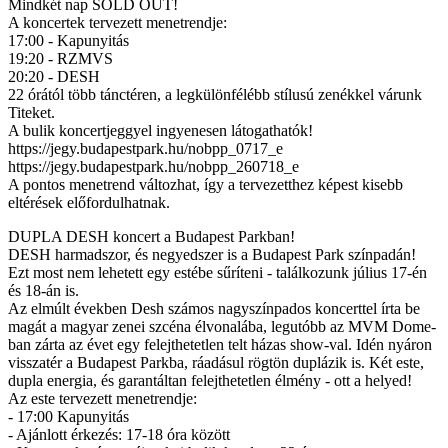
Mindkét nap SOLD OUT!
A koncertek tervezett menetrendje:
17:00 - Kapunyitás
19:20 - RZMVS
20:20 - DESH
22 órától több tánctéren, a legkülönfélébb stílusú zenékkel várunk
Titeket.
A bulik koncertjeggyel ingyenesen látogathatók!
https://jegy.budapestpark.hu/nobpp_0717_e
https://jegy.budapestpark.hu/nobpp_260718_e
A pontos menetrend változhat, így a tervezetthez képest kisebb
eltérések előfordulhatnak.
DUPLA DESH koncert a Budapest Parkban!
DESH harmadszor, és negyedszer is a Budapest Park színpadán!
Ezt most nem lehetett egy estébe sűríteni - találkozunk július 17-én
és 18-án is.
Az elmúlt években Desh számos nagyszínpados koncerttel írta be
magát a magyar zenei szcéna élvonalába, legutóbb az MVM Dome-
ban zárta az évet egy felejthetetlen telt házas show-val. Idén nyáron
visszatér a Budapest Parkba, ráadásul rögtön duplázik is. Két este,
dupla energia, és garantáltan felejthetetlen élmény - ott a helyed!
Az este tervezett menetrendje:
- 17:00 Kapunyitás
- Ajánlott érkezés: 17-18 óra között