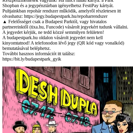
Készpénzmentesek vagyunk! Ha nincs nálad kártya: a Park
Shopban és a jegypénztárban igényelhetsz FestiPay kártyát.
Pultjainkban repohár rendszer működik, amelyről részletesen itt
olvashatsz: https://jegy.budapestpark.hu/repoharrendszer
▲ Felelősséget csak a Budapest Parktól, vagy hivatalos
partnereinktől (tixa.hu, Funcode) vásárolt jegyekért tudunk vállalni.
A jegyedet kérjük, ne tedd közzé semmilyen felületen!
A budapestpark.hu oldalon vásárolt jegyedet nem kell
kinyomtatnod! A telefonodon lévő jegy (QR kód vagy vonalkód)
bemutatásával beléphetsz.
További hasznos információt itt találsz:
https://bit.ly/budapestpark_gyik