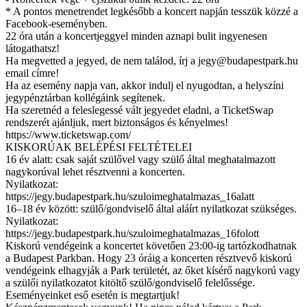
* A pontos menetrendet legkésőbb a koncert napján tesszük közzé a
Facebook-eseményben.
22 óra után a koncertjeggyel minden aznapi bulit ingyenesen
látogathatsz!
Ha megvetted a jegyed, de nem találod, írj a
jegy@budapestpark.hu
email címre!
Ha az esemény napja van, akkor indulj el nyugodtan, a helyszíni
jegypénztárban kollégáink segítenek.
Ha szeretnéd a feleslegessé vált jegyedet eladni, a TicketSwap
rendszerét ajánljuk, mert biztonságos és kényelmes!
https://www.ticketswap.com/
KISKORÚAK BELÉPÉSI FELTÉTELEI
16 év alatt: csak saját szülővel vagy szülő által meghatalmazott
nagykorúval lehet résztvenni a koncerten.
Nyilatkozat:
https://jegy.budapestpark.hu/szuloimeghatalmazas_16alatt
16–18 év között: szülő/gondviselő által aláírt nyilatkozat szükséges.
Nyilatkozat:
https://jegy.budapestpark.hu/szuloimeghatalmazas_16folott
Kiskorú vendégeink a koncertet követően 23:00-ig tartózkodhatnak
a Budapest Parkban. Hogy 23 óráig a koncerten résztvevő kiskorú
vendégeink elhagyják a Park területét, az őket kísérő nagykorú vagy
a szülői nyilatkozatot kitöltő szülő/gondviselő felelőssége.
Eseményeinket eső esetén is megtartjuk!