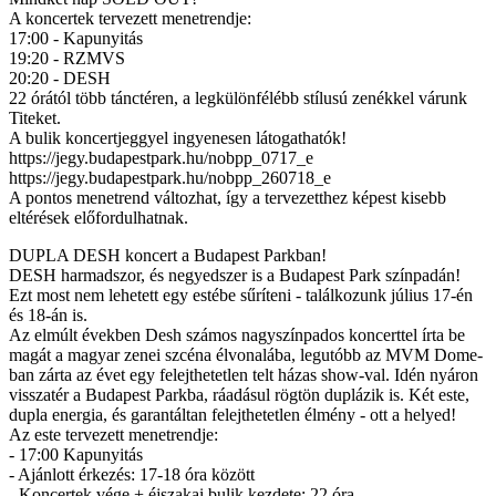
A koncertek tervezett menetrendje:
17:00 - Kapunyitás
19:20 - RZMVS
20:20 - DESH
22 órától több tánctéren, a legkülönfélébb stílusú zenékkel várunk
Titeket.
A bulik koncertjeggyel ingyenesen látogathatók!
https://jegy.budapestpark.hu/nobpp_0717_e
https://jegy.budapestpark.hu/nobpp_260718_e
A pontos menetrend változhat, így a tervezetthez képest kisebb
eltérések előfordulhatnak.
DUPLA DESH koncert a Budapest Parkban!
DESH harmadszor, és negyedszer is a Budapest Park színpadán!
Ezt most nem lehetett egy estébe sűríteni - találkozunk július 17-én
és 18-án is.
Az elmúlt években Desh számos nagyszínpados koncerttel írta be
magát a magyar zenei szcéna élvonalába, legutóbb az MVM Dome-
ban zárta az évet egy felejthetetlen telt házas show-val. Idén nyáron
visszatér a Budapest Parkba, ráadásul rögtön duplázik is. Két este,
dupla energia, és garantáltan felejthetetlen élmény - ott a helyed!
Az este tervezett menetrendje:
- 17:00 Kapunyitás
- Ajánlott érkezés: 17-18 óra között
- Koncertek vége + éjszakai bulik kezdete: 22 óra