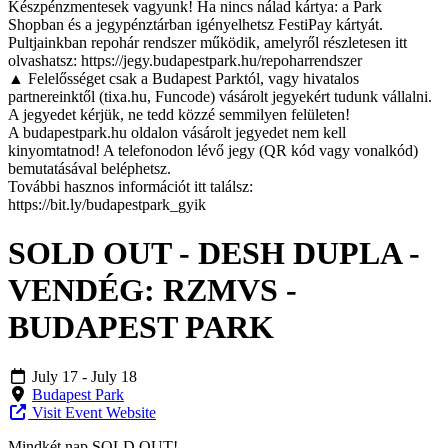
Készpénzmentesek vagyunk! Ha nincs nálad kártya: a Park
Shopban és a jegypénztárban igényelhetsz FestiPay kártyát.
Pultjainkban repohár rendszer működik, amelyről részletesen itt
olvashatsz: https://jegy.budapestpark.hu/repoharrendszer
▲ Felelősséget csak a Budapest Parktól, vagy hivatalos
partnereinktől (tixa.hu, Funcode) vásárolt jegyekért tudunk vállalni.
A jegyedet kérjük, ne tedd közzé semmilyen felületen!
A budapestpark.hu oldalon vásárolt jegyedet nem kell
kinyomtatnod! A telefonodon lévő jegy (QR kód vagy vonalkód)
bemutatásával beléphetsz.
További hasznos információt itt találsz:
https://bit.ly/budapestpark_gyik
SOLD OUT - DESH DUPLA -
VENDÉG: RZMVS -
BUDAPEST PARK
July 17
- July 18
Budapest Park
Visit Event Website
Mindkét nap SOLD OUT!