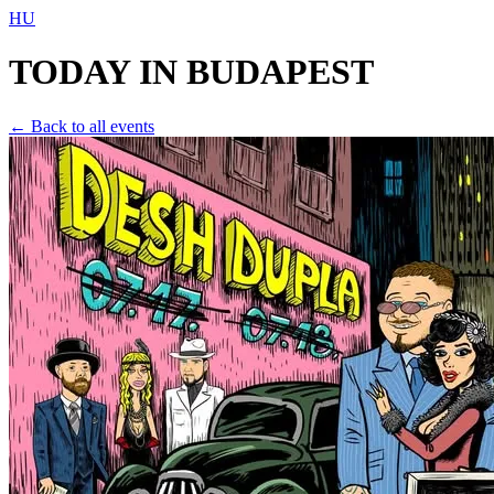
HU
TODAY IN
BUDAPEST
← Back to all events