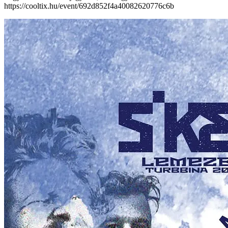
https://cooltix.hu/event/692d852f4a40082620776c6b