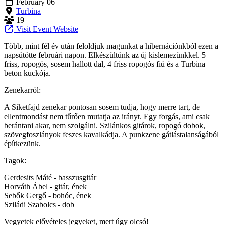
February 06
Turbina
19
Visit Event Website
Több, mint fél év után feloldjuk magunkat a hibernációnkból ezen a
napsütötte februári napon. Elkészültünk az új kislemezünkkel. 5
friss, ropogós, sosem hallott dal, 4 friss ropogós fiú és a Turbina
beton kuckója.
Zenekarról:
A Siketfajd zenekar pontosan sosem tudja, hogy merre tart, de
ellentmondást nem tűrően mutatja az irányt. Egy forgás, ami csak
berántani akar, nem szolgálni. Szilánkos gitárok, ropogó dobok,
szövegfoszlányok feszes kavalkádja. A punkzene gátlástalanságából
építkezünk.
Tagok:
Gerdesits Máté - basszusgitár
Horváth Ábel - gitár, ének
Sebők Gergő - bohóc, ének
Sziládi Szabolcs - dob
Vegyetek elővételes jegyeket, mert úgy olcsó!