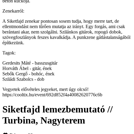
beton kuckója.
Zenekarról:
A Siketfajd zenekar pontosan sosem tudja, hogy merre tart, de
ellentmondást nem tűrően mutatja az irányt. Egy forgás, ami csak
berántani akar, nem szolgálni. Szilánkos gitárok, ropogó dobok,
szövegfoszlányok feszes kavalkádja. A punkzene gátlástalanságából
építkezünk.
Tagok:
Gerdesits Máté - basszusgitár
Horváth Ábel - gitár, ének
Sebők Gergő - bohóc, ének
Sziládi Szabolcs - dob
Vegyetek elővételes jegyeket, mert úgy olcsó!
https://cooltix.hu/event/692d852f4a40082620776c6b
Siketfajd lemezbemutató //
Turbina, Nagyterem