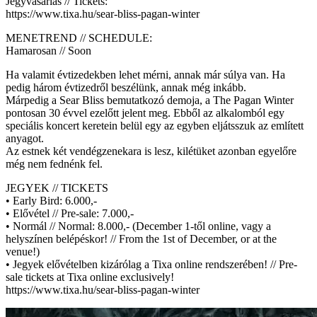
Jegyvásárlás // Tickets:
https://www.tixa.hu/sear-bliss-pagan-winter
MENETREND // SCHEDULE:
Hamarosan // Soon
Ha valamit évtizedekben lehet mérni, annak már súlya van. Ha
pedig három évtizedről beszélünk, annak még inkább.
Márpedig a Sear Bliss bemutatkozó demoja, a The Pagan Winter
pontosan 30 évvel ezelőtt jelent meg. Ebből az alkalomból egy
speciális koncert keretein belül egy az egyben eljátsszuk az említett
anyagot.
Az estnek két vendégzenekara is lesz, kilétüket azonban egyelőre
még nem fednénk fel.
JEGYEK // TICKETS
• Early Bird: 6.000,-
• Elővétel // Pre-sale: 7.000,-
• Normál // Normal: 8.000,- (December 1-től online, vagy a
helyszínen belépéskor! // From the 1st of December, or at the
venue!)
• Jegyek elővételben kizárólag a Tixa online rendszerében! // Pre-
sale tickets at Tixa online exclusively!
https://www.tixa.hu/sear-bliss-pagan-winter