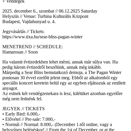
+ Vendégek
2025. december 6., szombat // 06.12.2025 Saturday
Helyszín // Venue: Turbina Kulturális Központ
Budapest, Vajdahunyad u. 4.
Jegyvásárlás // Tickets:
https://www.tixa.hu/sear-bliss-pagan-winter
MENETREND // SCHEDULE:
Hamarosan // Soon
Ha valamit évtizedekben lehet mérni, annak már súlya van. Ha
pedig három évtizedről beszélünk, annak még inkább.
Márpedig a Sear Bliss bemutatkozó demoja, a The Pagan Winter
pontosan 30 évvel ezelőtt jelent meg. Ebből az alkalomból egy
speciális koncert keretein belül egy az egyben eljátsszuk az említett
anyagot.
Az estnek két vendégzenekara is lesz, kilétüket azonban egyelőre
még nem fednénk fel.
JEGYEK // TICKETS
• Early Bird: 6.000,-
• Elővétel // Pre-sale: 7.000,-
• Normál // Normal: 8.000,- (December 1-től online, vagy a
helyszínen belépéskor! // From the 1st of December, or at the