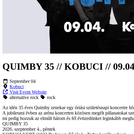
QUIMBY 35 // KOBUCI // 09.04
September 04
Kobuci
Visit Event Website
alternative rock
rock
Az idén 35 éves Quimby zenekar egy óriási születésnapi koncertre 
A jubileumi évben az aréna koncerten közösen megélt pillanatokat sze
mi pedig hozzuk az elmúlt három és fél évtizedünket leginkább megha
QUIMBY 35
2026. szeptember 4., péntek