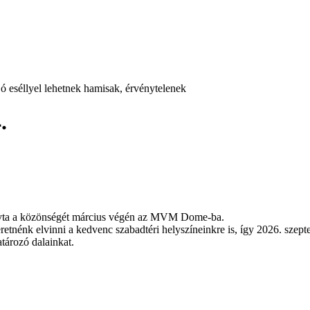
jó eséllyel lehetnek hamisak, érvénytelenek
.
hívta a közönségét március végén az MVM Dome-ba.
retnénk elvinni a kedvenc szabadtéri helyszíneinkre is, így 2026. szep
tározó dalainkat.