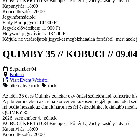
KOBUCI KERT (1033 Budapest, Fő tér 1., Zichy-kastély udvar)
Kapunyitás: 18:00
Koncertkezdés: 20:00
Jegyinformációk:
Early Bird jegyek: 10 900 Ft
Jegyek elővételben: 11 900 Ft
Helyszíni jegyvásárlás: 13 500 Ft
Kérjük, ne vásároljatok jegyeket megbízhatatlan forrásból, mert azok 
QUIMBY 35 // KOBUCI // 09.04
September 04
Kobuci
Visit Event Website
alternative rock
rock
Az idén 35 éves Quimby zenekar egy óriási születésnapi koncertre 
A jubileumi évben az aréna koncerten közösen megélt pillanatokat sze
mi pedig hozzuk az elmúlt három és fél évtizedünket leginkább megha
QUIMBY 35
2026. szeptember 4., péntek
KOBUCI KERT (1033 Budapest, Fő tér 1., Zichy-kastély udvar)
Kapunyitás: 18:00
Koncertkezdés: 20:00