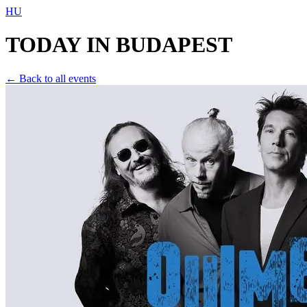
HU
TODAY IN
BUDAPEST
← Back to all events