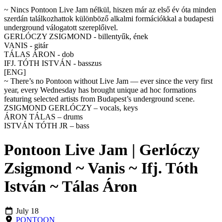
~ Nincs Pontoon Live Jam nélkül, hiszen már az első év óta minden
szerdán találkozhattok különböző alkalmi formációkkal a budapesti
underground válogatott szereplőivel.
GERLÓCZY ZSIGMOND - billentyűk, ének
VANIS - gitár
TÁLAS ÁRON - dob
IFJ. TÓTH ISTVÁN - basszus
[ENG]
~ There’s no Pontoon without Live Jam — ever since the very first
year, every Wednesday has brought unique ad hoc formations
featuring selected artists from Budapest’s underground scene.
ZSIGMOND GERLÓCZY – vocals, keys
ÁRON TÁLAS – drums
ISTVÁN TÓTH JR – bass
Pontoon Live Jam | Gerlóczy
Zsigmond ~ Vanis ~ Ifj. Tóth
István ~ Tálas Áron
July 18
PONTOON