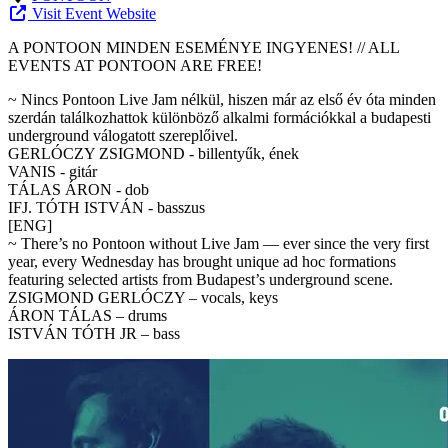
Visit Event Website
A PONTOON MINDEN ESEMÉNYE INGYENES! // ALL
EVENTS AT PONTOON ARE FREE!
~ Nincs Pontoon Live Jam nélkül, hiszen már az első év óta minden
szerdán találkozhattok különböző alkalmi formációkkal a budapesti
underground válogatott szereplőivel.
GERLÓCZY ZSIGMOND - billentyűk, ének
VANIS - gitár
TÁLAS ÁRON - dob
IFJ. TÓTH ISTVÁN - basszus
[ENG]
~ There’s no Pontoon without Live Jam — ever since the very first
year, every Wednesday has brought unique ad hoc formations
featuring selected artists from Budapest’s underground scene.
ZSIGMOND GERLÓCZY – vocals, keys
ÁRON TÁLAS – drums
ISTVÁN TÓTH JR – bass