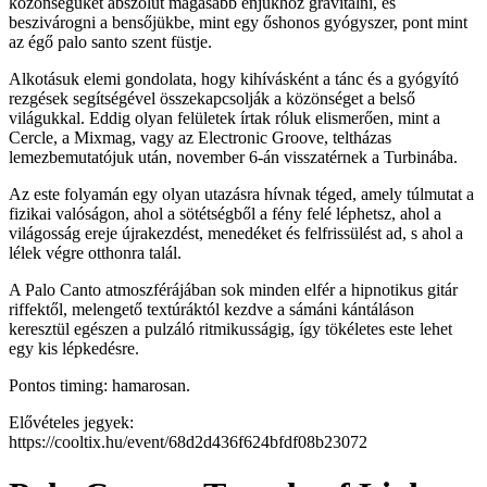
közönségüket abszolút magasabb énjükhöz gravitálni, és
beszivárogni a bensőjükbe, mint egy őshonos gyógyszer, pont mint
az égő palo santo szent füstje.
Alkotásuk elemi gondolata, hogy kihívásként a tánc és a gyógyító
rezgések segítségével összekapcsolják a közönséget a belső
világukkal. Eddig olyan felületek írtak róluk elismerően, mint a
Cercle, a Mixmag, vagy az Electronic Groove, teltházas
lemezbemutatójuk után, november 6-án visszatérnek a Turbinába.
Az este folyamán egy olyan utazásra hívnak téged, amely túlmutat a
fizikai valóságon, ahol a sötétségből a fény felé léphetsz, ahol a
világosság ereje újrakezdést, menedéket és felfrissülést ad, s ahol a
lélek végre otthonra talál.
A Palo Canto atmoszférájában sok minden elfér a hipnotikus gitár
riffektől, melengető textúráktól kezdve a sámáni kántáláson
keresztül egészen a pulzáló ritmikusságig, így tökéletes este lehet
egy kis lépkedésre.
Pontos timing: hamarosan.
Elővételes jegyek:
https://cooltix.hu/event/68d2d436f624bfdf08b23072