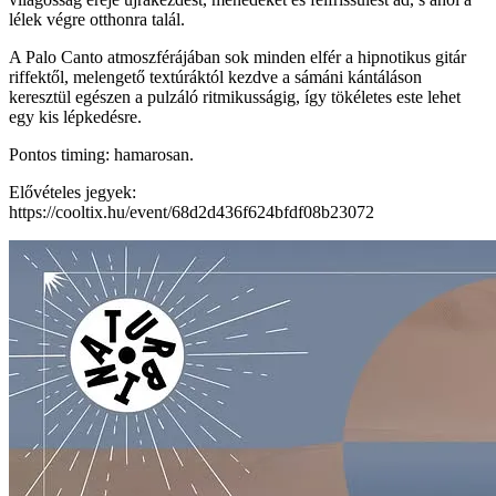
lélek végre otthonra talál.
A Palo Canto atmoszférájában sok minden elfér a hipnotikus gitár
riffektől, melengető textúráktól kezdve a sámáni kántáláson
keresztül egészen a pulzáló ritmikusságig, így tökéletes este lehet
egy kis lépkedésre.
Pontos timing: hamarosan.
Elővételes jegyek:
https://cooltix.hu/event/68d2d436f624bfdf08b23072