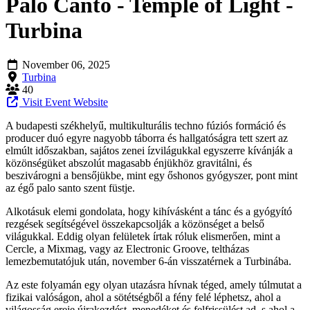
Palo Canto - Temple of Light -
Turbina
November 06, 2025
Turbina
40
Visit Event Website
A budapesti székhelyű, multikulturális techno fúziós formáció és
producer duó egyre nagyobb táborra és hallgatóságra tett szert az
elmúlt időszakban, sajátos zenei ízvilágukkal egyszerre kívánják a
közönségüket abszolút magasabb énjükhöz gravitálni, és
beszivárogni a bensőjükbe, mint egy őshonos gyógyszer, pont mint
az égő palo santo szent füstje.
Alkotásuk elemi gondolata, hogy kihívásként a tánc és a gyógyító
rezgések segítségével összekapcsolják a közönséget a belső
világukkal. Eddig olyan felületek írtak róluk elismerően, mint a
Cercle, a Mixmag, vagy az Electronic Groove, teltházas
lemezbemutatójuk után, november 6-án visszatérnek a Turbinába.
Az este folyamán egy olyan utazásra hívnak téged, amely túlmutat a
fizikai valóságon, ahol a sötétségből a fény felé léphetsz, ahol a
világosság ereje újrakezdést, menedéket és felfrissülést ad, s ahol a