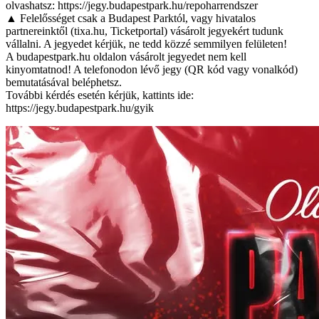
olvashatsz: https://jegy.budapestpark.hu/repoharrendszer
▲ Felelősséget csak a Budapest Parktól, vagy hivatalos
partnereinktől (tixa.hu, Ticketportal) vásárolt jegyekért tudunk
vállalni. A jegyedet kérjük, ne tedd közzé semmilyen felületen!
A budapestpark.hu oldalon vásárolt jegyedet nem kell
kinyomtatnod! A telefonodon lévő jegy (QR kód vagy vonalkód)
bemutatásával beléphetsz.
További kérdés esetén kérjük, kattints ide:
https://jegy.budapestpark.hu/gyik