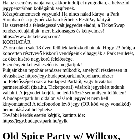
Ha az esemény napja van, akkor indulj el nyugodtan, a helyszíni
jegypénztárban kollégáink segítenek.
Készpénzmentesek vagyunk! Ha nincs nálad kártya: a Park
Shopban és a jegypénztárban kérhetsz FestiPay kártyát.
Ha szeretnéd a feleslegessé vált jegyedet eladni, a TicketSwap
rendszerét ajánljuk, mert biztonságos és kényelmes!
https://www.ticketswap.com/
KORHATÁR
23 óra után csak 18 éven felüliek tartózkodhatnak. Hogy 23 óráig a
koncerten résztvevő kiskorú vendégeink elhagyják a Park területét,
az őket kísérő nagykorú felelőssége.
Eseményeinket eső esetén is megtartjuk!
Pultjainkban repohár rendszer működik, amelyről részletesen itt
olvashatsz: https://jegy.budapestpark.hu/repoharrendszer
▲ Felelősséget csak a Budapest Parktól, vagy hivatalos
partnereinktől (tixa.hu, Ticketportal) vásárolt jegyekért tudunk
vállalni. A jegyedet kérjük, ne tedd közzé semmilyen felületen!
A budapestpark.hu oldalon vásárolt jegyedet nem kell
kinyomtatnod! A telefonodon lévő jegy (QR kód vagy vonalkód)
bemutatásával beléphetsz.
További kérdés esetén kérjük, kattints ide:
https://jegy.budapestpark.hu/gyik
Old Spice Party w/ Willcox,