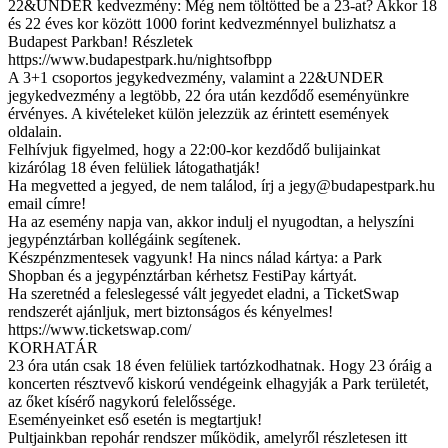
22&UNDER kedvezmény: Még nem töltötted be a 23-at? Akkor 18
és 22 éves kor között 1000 forint kedvezménnyel bulizhatsz a
Budapest Parkban! Részletek
https://www.budapestpark.hu/nightsofbpp
A 3+1 csoportos jegykedvezmény, valamint a 22&UNDER
jegykedvezmény a legtöbb, 22 óra után kezdődő eseményünkre
érvényes. A kivételeket külön jelezzük az érintett események
oldalain.
Felhívjuk figyelmed, hogy a 22:00-kor kezdődő bulijainkat
kizárólag 18 éven felüliek látogathatják!
Ha megvetted a jegyed, de nem találod, írj a
jegy@budapestpark.hu
email címre!
Ha az esemény napja van, akkor indulj el nyugodtan, a helyszíni
jegypénztárban kollégáink segítenek.
Készpénzmentesek vagyunk! Ha nincs nálad kártya: a Park
Shopban és a jegypénztárban kérhetsz FestiPay kártyát.
Ha szeretnéd a feleslegessé vált jegyedet eladni, a TicketSwap
rendszerét ajánljuk, mert biztonságos és kényelmes!
https://www.ticketswap.com/
KORHATÁR
23 óra után csak 18 éven felüliek tartózkodhatnak. Hogy 23 óráig a
koncerten résztvevő kiskorú vendégeink elhagyják a Park területét,
az őket kísérő nagykorú felelőssége.
Eseményeinket eső esetén is megtartjuk!
Pultjainkban repohár rendszer működik, amelyről részletesen itt