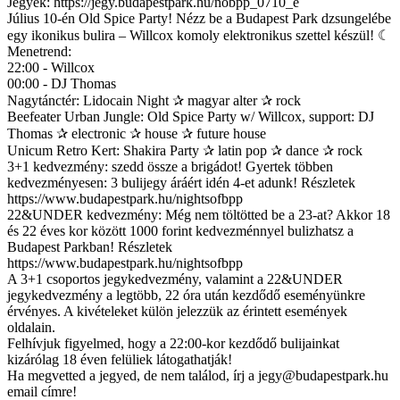
Jegyek: https://jegy.budapestpark.hu/nobpp_0710_e
Július 10-én Old Spice Party! Nézz be a Budapest Park dzsungelébe
egy ikonikus bulira – Willcox komoly elektronikus szettel készül! ☾
Menetrend:
22:00 - Willcox
00:00 - DJ Thomas
Nagytánctér: Lidocain Night ✰ magyar alter ✰ rock
Beefeater Urban Jungle: Old Spice Party w/ Willcox, support: DJ
Thomas ✰ electronic ✰ house ✰ future house
Unicum Retro Kert: Shakira Party ✰ latin pop ✰ dance ✰ rock
3+1 kedvezmény: szedd össze a brigádot! Gyertek többen
kedvezményesen: 3 bulijegy áráért idén 4-et adunk! Részletek
https://www.budapestpark.hu/nightsofbpp
22&UNDER kedvezmény: Még nem töltötted be a 23-at? Akkor 18
és 22 éves kor között 1000 forint kedvezménnyel bulizhatsz a
Budapest Parkban! Részletek
https://www.budapestpark.hu/nightsofbpp
A 3+1 csoportos jegykedvezmény, valamint a 22&UNDER
jegykedvezmény a legtöbb, 22 óra után kezdődő eseményünkre
érvényes. A kivételeket külön jelezzük az érintett események
oldalain.
Felhívjuk figyelmed, hogy a 22:00-kor kezdődő bulijainkat
kizárólag 18 éven felüliek látogathatják!
Ha megvetted a jegyed, de nem találod, írj a
jegy@budapestpark.hu
email címre!