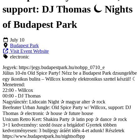
support: DJ Thomas ⏾ Nights
of Budapest Park
July 10
Budapest Park
Visit Event Website
electronic
Jegyek: https://jegy.budapestpark.hu/nobpp_0710_e
Július 10-én Old Spice Party! Nézz be a Budapest Park dzsungelébe
egy ikonikus bulira – Willcox komoly elektronikus szettel készül! ☾
Menetrend:
22:00 - Willcox
00:00 - DJ Thomas
Nagytánctér: Lidocain Night ✰ magyar alter ✰ rock
Beefeater Urban Jungle: Old Spice Party w/ Willcox, support: DJ
Thomas ✰ electronic ✰ house ✰ future house
Unicum Retro Kert: Shakira Party ✰ latin pop ✰ dance ✰ rock
3+1 kedvezmény: szedd össze a brigádot! Gyertek többen
kedvezményesen: 3 bulijegy áráért idén 4-et adunk! Részletek
https://www.budapestpark.hu/nightsofbpp