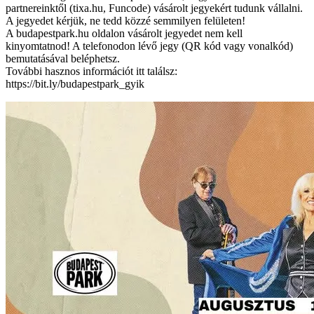
partnereinktől (tixa.hu, Funcode) vásárolt jegyekért tudunk vállalni.
A jegyedet kérjük, ne tedd közzé semmilyen felületen!
A budapestpark.hu oldalon vásárolt jegyedet nem kell
kinyomtatnod! A telefonodon lévő jegy (QR kód vagy vonalkód)
bemutatásával beléphetsz.
További hasznos információt itt találsz:
https://bit.ly/budapestpark_gyik