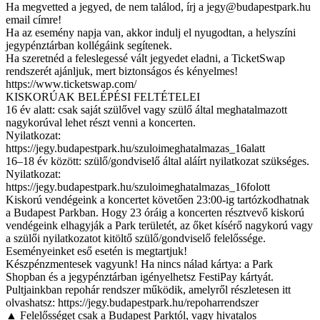
Ha megvetted a jegyed, de nem találod, írj a
jegy@budapestpark.hu
email címre!
Ha az esemény napja van, akkor indulj el nyugodtan, a helyszíni
jegypénztárban kollégáink segítenek.
Ha szeretnéd a feleslegessé vált jegyedet eladni, a TicketSwap
rendszerét ajánljuk, mert biztonságos és kényelmes!
https://www.ticketswap.com/
KISKORÚAK BELÉPÉSI FELTÉTELEI
16 év alatt: csak saját szülővel vagy szülő által meghatalmazott
nagykorúval lehet részt venni a koncerten.
Nyilatkozat:
https://jegy.budapestpark.hu/szuloimeghatalmazas_16alatt
16–18 év között: szülő/gondviselő által aláírt nyilatkozat szükséges.
Nyilatkozat:
https://jegy.budapestpark.hu/szuloimeghatalmazas_16folott
Kiskorú vendégeink a koncertet követően 23:00-ig tartózkodhatnak
a Budapest Parkban. Hogy 23 óráig a koncerten résztvevő kiskorú
vendégeink elhagyják a Park területét, az őket kísérő nagykorú vagy
a szülői nyilatkozatot kitöltő szülő/gondviselő felelőssége.
Eseményeinket eső esetén is megtartjuk!
Készpénzmentesek vagyunk! Ha nincs nálad kártya: a Park
Shopban és a jegypénztárban igényelhetsz FestiPay kártyát.
Pultjainkban repohár rendszer működik, amelyről részletesen itt
olvashatsz: https://jegy.budapestpark.hu/repoharrendszer
▲ Felelősséget csak a Budapest Parktól, vagy hivatalos