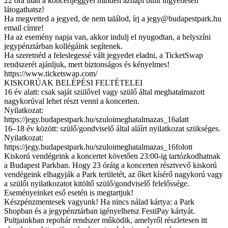
22 óra után a koncertjeggyel minden aznapi bulit ingyenesen
látogathatsz!
Ha megvetted a jegyed, de nem találod, írj a
jegy@budapestpark.hu
email címre!
Ha az esemény napja van, akkor indulj el nyugodtan, a helyszíni
jegypénztárban kollégáink segítenek.
Ha szeretnéd a feleslegessé vált jegyedet eladni, a TicketSwap
rendszerét ajánljuk, mert biztonságos és kényelmes!
https://www.ticketswap.com/
KISKORÚAK BELÉPÉSI FELTÉTELEI
16 év alatt: csak saját szülővel vagy szülő által meghatalmazott
nagykorúval lehet részt venni a koncerten.
Nyilatkozat:
https://jegy.budapestpark.hu/szuloimeghatalmazas_16alatt
16–18 év között: szülő/gondviselő által aláírt nyilatkozat szükséges.
Nyilatkozat:
https://jegy.budapestpark.hu/szuloimeghatalmazas_16folott
Kiskorú vendégeink a koncertet követően 23:00-ig tartózkodhatnak
a Budapest Parkban. Hogy 23 óráig a koncerten résztvevő kiskorú
vendégeink elhagyják a Park területét, az őket kísérő nagykorú vagy
a szülői nyilatkozatot kitöltő szülő/gondviselő felelőssége.
Eseményeinket eső esetén is megtartjuk!
Készpénzmentesek vagyunk! Ha nincs nálad kártya: a Park
Shopban és a jegypénztárban igényelhetsz FestiPay kártyát.
Pultjainkban repohár rendszer működik, amelyről részletesen itt