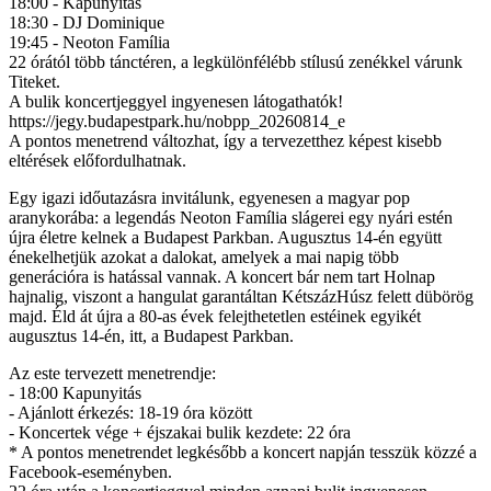
18:00 - Kapunyitás
18:30 - DJ Dominique
19:45 - Neoton Família
22 órától több tánctéren, a legkülönfélébb stílusú zenékkel várunk
Titeket.
A bulik koncertjeggyel ingyenesen látogathatók!
https://jegy.budapestpark.hu/nobpp_20260814_e
A pontos menetrend változhat, így a tervezetthez képest kisebb
eltérések előfordulhatnak.
Egy igazi időutazásra invitálunk, egyenesen a magyar pop
aranykorába: a legendás Neoton Família slágerei egy nyári estén
újra életre kelnek a Budapest Parkban. Augusztus 14-én együtt
énekelhetjük azokat a dalokat, amelyek a mai napig több
generációra is hatással vannak. A koncert bár nem tart Holnap
hajnalig, viszont a hangulat garantáltan KétszázHúsz felett dübörög
majd. Éld át újra a 80-as évek felejthetetlen estéinek egyikét
augusztus 14-én, itt, a Budapest Parkban.
Az este tervezett menetrendje:
- 18:00 Kapunyitás
- Ajánlott érkezés: 18-19 óra között
- Koncertek vége + éjszakai bulik kezdete: 22 óra
* A pontos menetrendet legkésőbb a koncert napján tesszük közzé a
Facebook-eseményben.