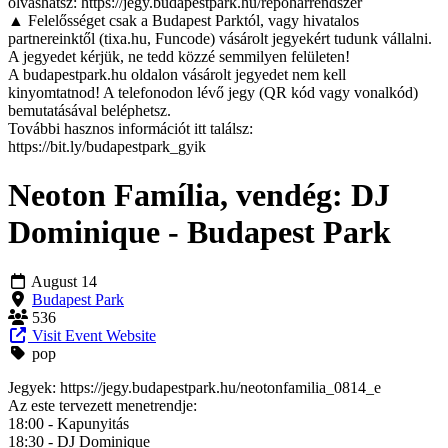
olvashatsz: https://jegy.budapestpark.hu/repoharrendszer
▲ Felelősséget csak a Budapest Parktól, vagy hivatalos
partnereinktől (tixa.hu, Funcode) vásárolt jegyekért tudunk vállalni.
A jegyedet kérjük, ne tedd közzé semmilyen felületen!
A budapestpark.hu oldalon vásárolt jegyedet nem kell
kinyomtatnod! A telefonodon lévő jegy (QR kód vagy vonalkód)
bemutatásával beléphetsz.
További hasznos információt itt találsz:
https://bit.ly/budapestpark_gyik
Neoton Família, vendég: DJ
Dominique - Budapest Park
August 14
Budapest Park
536
Visit Event Website
pop
Jegyek: https://jegy.budapestpark.hu/neotonfamilia_0814_e
Az este tervezett menetrendje:
18:00 - Kapunyitás
18:30 - DJ Dominique