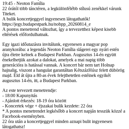
19:45 - Neoton Família
22 órától több tánctéren, a legkülönfélébb stílusú zenékkel várunk
Titeket.
A bulik koncertjeggyel ingyenesen látogathatók!
https://jegy.budapestpark.hu/nobpp_20260814_e
A pontos menetrend változhat, így a tervezetthez képest kisebb
eltérések előfordulhatnak.
Egy igazi időutazásra invitálunk, egyenesen a magyar pop
aranykorába: a legendás Neoton Família slágerei egy nyári estén
újra életre kelnek a Budapest Parkban. Augusztus 14-én együtt
énekelhetjük azokat a dalokat, amelyek a mai napig több
generációra is hatással vannak. A koncert bár nem tart Holnap
hajnalig, viszont a hangulat garantáltan KétszázHúsz felett dübörög
majd. Éld át újra a 80-as évek felejthetetlen estéinek egyikét
augusztus 14-én, itt, a Budapest Parkban.
Az este tervezett menetrendje:
- 18:00 Kapunyitás
- Ajánlott érkezés: 18-19 óra között
- Koncertek vége + éjszakai bulik kezdete: 22 óra
* A pontos menetrendet legkésőbb a koncert napján tesszük közzé a
Facebook-eseményben.
22 óra után a koncertjeggyel minden aznapi bulit ingyenesen
látogathatsz!