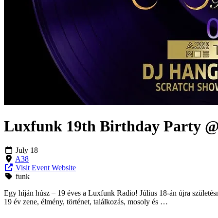
Luxfunk 19th Birthday Party @
July 18
A38
Visit Event Website
funk
Egy híján húsz – 19 éves a Luxfunk Radio! Július 18-án újra születé
19 év zene, élmény, történet, találkozás, mosoly és …