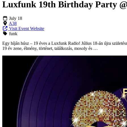
Luxfunk 19th Birthday Party @
July 18
A38
Visit Event Website
funk
Egy híján húsz – 19 éves a Luxfunk Radio! Július 18-án újra születé
19 év zene, élmény, történet, találkozás, mosoly és …