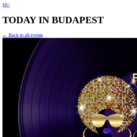
HU
TODAY IN
BUDAPEST
← Back to all events