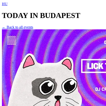
HU
TODAY IN
BUDAPEST
← Back to all events