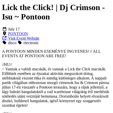
Lick the Click! | Dj Crimson -
Isu ~ Pontoon
July 17
PONTOON
Visit Event Website
disco
electronic
A PONTOON MINDEN ESEMÉNYE INGYENES! // ALL
EVENTS AT PONTOON ARE FREE!
//HU//
~ Vannak a valódi macskák, és vannak a Lick the Click macskák.
Előbbiek esetében az éjszakai aktivitás megszokott dolog,
utóbbiaknál viszont ritka és mindig különleges alkalom. A nappali
partik világában otthonosan mozgó cirmosok Isu & Crimson párosa
július 17-én visszatér a Pontoon teraszára, hogy a rájuk jellemző, a
lágy baleári hangulatoktól a vad warehouse világokig érő merítésük
sötétedés utáni verzióját bemutassa. Dorombolás helyett elvarázsolt
diszkó, hullámzó hangulatok, igéző környezet egy szuggesztív
szombat éjjelen!