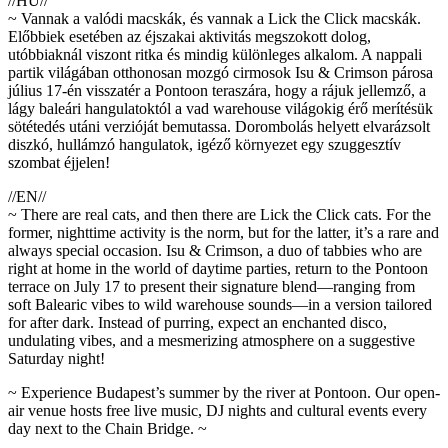
//HU//
~ Vannak a valódi macskák, és vannak a Lick the Click macskák.
Előbbiek esetében az éjszakai aktivitás megszokott dolog,
utóbbiaknál viszont ritka és mindig különleges alkalom. A nappali
partik világában otthonosan mozgó cirmosok Isu & Crimson párosa
július 17-én visszatér a Pontoon teraszára, hogy a rájuk jellemző, a
lágy baleári hangulatoktól a vad warehouse világokig érő merítésük
sötétedés utáni verzióját bemutassa. Dorombolás helyett elvarázsolt
diszkó, hullámzó hangulatok, igéző környezet egy szuggesztív
szombat éjjelen!
//EN//
~ There are real cats, and then there are Lick the Click cats. For the
former, nighttime activity is the norm, but for the latter, it’s a rare and
always special occasion. Isu & Crimson, a duo of tabbies who are
right at home in the world of daytime parties, return to the Pontoon
terrace on July 17 to present their signature blend—ranging from
soft Balearic vibes to wild warehouse sounds—in a version tailored
for after dark. Instead of purring, expect an enchanted disco,
undulating vibes, and a mesmerizing atmosphere on a suggestive
Saturday night!
~ Experience Budapest’s summer by the river at Pontoon. Our open-
air venue hosts free live music, DJ nights and cultural events every
day next to the Chain Bridge. ~