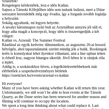
Sziasztok!
Rengetegen kérdeztétek, lesz-e idén Katlan.
Sajnos a Tárnoki Kőfejtőben idén sem tudunk bulizni, mert a Düne
sorozatot berendelték még egy évadra, így a forgatás tovább foglalja
a helyszínt.
Sokáig agyaltunk, mi legyen helyette.
A tavalyi háromnapos nyári buli az Arzenálban annyira jól sült el,
hogy adta magát a koncepció, hogy idén is összeengedjük a két
világot:
Katlan vs. Arzenál: The Summer Festival
Ráadásul az egyik kedvenc dátumunkon, az augusztus 20-ai hosszú
hétvégén, ahol tapasztalataink szerint mindig jók a bulik. Bookingok
terén is komolyakat lehet ilyenkor villantani, ami a line upban tetten
is érhető lesz, nagyon bitangra sikerült. Jövő héten le is rántjuk róla
a leplet.
Addig is, a szokásokhoz híven, a legelkötelezettebbeknek már
elérhetőek a szuperkedvezményes bérletek
https://oneticket.hu/events/arzenal-vs-katlan
Hi everyone!
Many of you have been asking whether Katlan will return this year.
Unfortunately, we still won’t be able to host events at the Tárnok
Quarry, as the Dune series has been renewed for another season and
filming will continue to occupy the location.
We spent a long time thinking about what could replace it. Last