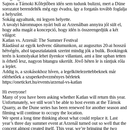
Sajnos a Tárnoki Kőfejtőben idén sem tudunk bulizni, mert a Düne
sorozatot berendelték még egy évadra, így a forgatás tovább foglalja
a helyszínt.
Sokáig agyaltunk, mi legyen helyette.
A tavalyi háromnapos nyári buli az Arzenálban annyira jól sült el,
hogy adta magát a koncepció, hogy idén is összeengedjük a két
világot:
Katlan vs. Arzenál: The Summer Festival
Ráadásul az egyik kedvenc dátumunkon, az augusztus 20-ai hosszú
hétvégén, ahol tapasztalataink szerint mindig jók a bulik. Bookingok
terén is komolyakat lehet ilyenkor villantani, ami a line upban tetten
is érhető lesz, nagyon bitangra sikerült. Jövő héten le is rántjuk róla
a leplet.
Addig is, a szokásokhoz híven, a legelkötelezettebbeknek már
elérhetőek a szuperkedvezményes bérletek
https://oneticket.hu/events/arzenal-vs-katlan
Hi everyone!
Many of you have been asking whether Katlan will return this year.
Unfortunately, we still won’t be able to host events at the Tárnok
Quarry, as the Dune series has been renewed for another season and
filming will continue to occupy the location.
We spent a long time thinking about what could replace it. Last
year’s three day summer event at Arzenál turned out so well that the
concept almost created itself. This year, we’re bringing the two