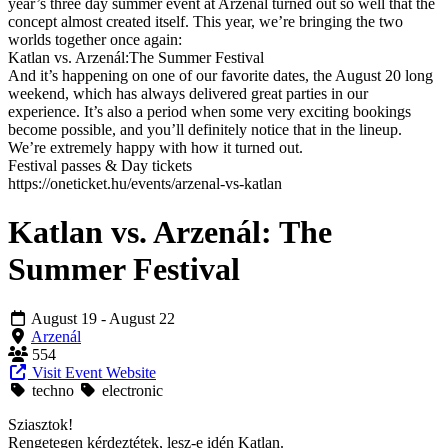
year’s three day summer event at Arzenál turned out so well that the
concept almost created itself. This year, we’re bringing the two
worlds together once again:
Katlan vs. Arzenál:The Summer Festival
And it’s happening on one of our favorite dates, the August 20 long
weekend, which has always delivered great parties in our
experience. It’s also a period when some very exciting bookings
become possible, and you’ll definitely notice that in the lineup.
We’re extremely happy with how it turned out.
Festival passes & Day tickets
https://oneticket.hu/events/arzenal-vs-katlan
Katlan vs. Arzenál: The
Summer Festival
August 19
- August 22
Arzenál
554
Visit Event Website
techno
electronic
Sziasztok!
Rengetegen kérdeztétek, lesz-e idén Katlan.