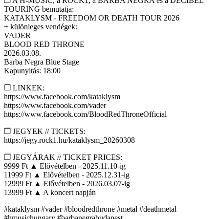
❒ A H-MUSIC, a ROCK1, a BARBA NEGRA és a DECIBEL
TOURING bemutatja:
KATAKLYSM - FREEDOM OR DEATH TOUR 2026
+ különleges vendégek:
VADER
BLOOD RED THRONE
2026.03.08.
Barba Negra Blue Stage
Kapunyitás: 18:00
❒ LINKEK:
https://www.facebook.com/kataklysm
https://www.facebook.com/vader
https://www.facebook.com/BloodRedThroneOfficial
❒ JEGYEK // TICKETS:
https://jegy.rock1.hu/kataklysm_20260308
❒ JEGYÁRAK // TICKET PRICES:
9999 Ft ▲ Elővételben - 2025.11.10-ig
11999 Ft ▲ Elővételben - 2025.12.31-ig
12999 Ft ▲ Elővételben - 2026.03.07-ig
13999 Ft ▲ A koncert napján
#kataklysm #vader #bloodredthrone #metal #deathmetal
#hmusichungary #barbanegrabudapest