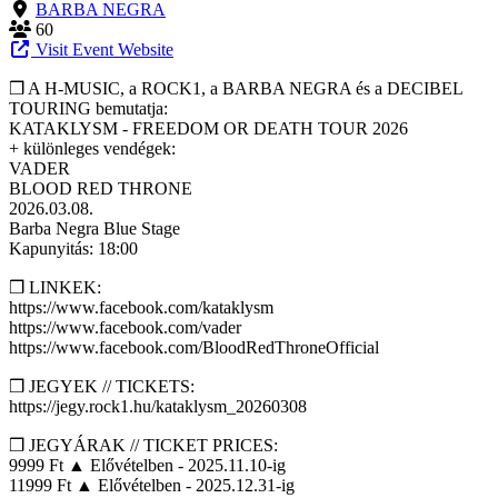
BARBA NEGRA
60
Visit Event Website
❒ A H-MUSIC, a ROCK1, a BARBA NEGRA és a DECIBEL
TOURING bemutatja:
KATAKLYSM - FREEDOM OR DEATH TOUR 2026
+ különleges vendégek:
VADER
BLOOD RED THRONE
2026.03.08.
Barba Negra Blue Stage
Kapunyitás: 18:00
❒ LINKEK:
https://www.facebook.com/kataklysm
https://www.facebook.com/vader
https://www.facebook.com/BloodRedThroneOfficial
❒ JEGYEK // TICKETS:
https://jegy.rock1.hu/kataklysm_20260308
❒ JEGYÁRAK // TICKET PRICES:
9999 Ft ▲ Elővételben - 2025.11.10-ig
11999 Ft ▲ Elővételben - 2025.12.31-ig