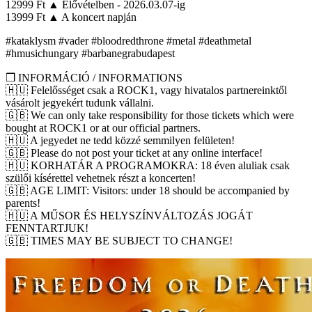
12999 Ft ▲ Elővételben - 2026.03.07-ig
13999 Ft ▲ A koncert napján
#kataklysm #vader #bloodredthrone #metal #deathmetal
#hmusichungary #barbanegrabudapest
❒ INFORMÁCIÓ / INFORMATIONS
🇭🇺 Felelősséget csak a ROCK1, vagy hivatalos partnereinktől
vásárolt jegyekért tudunk vállalni.
🇬🇧 We can only take responsibility for those tickets which were
bought at ROCK1 or at our official partners.
🇭🇺 A jegyedet ne tedd közzé semmilyen felületen!
🇬🇧 Please do not post your ticket at any online interface!
🇭🇺 KORHATÁR A PROGRAMOKRA: 18 éven aluliak csak
szülői kísérettel vehetnek részt a koncerten!
🇬🇧 AGE LIMIT: Visitors: under 18 should be accompanied by
parents!
🇭🇺 A MŰSOR ÉS HELYSZÍNVÁLTOZÁS JOGÁT
FENNTARTJUK!
🇬🇧 TIMES MAY BE SUBJECT TO CHANGE!