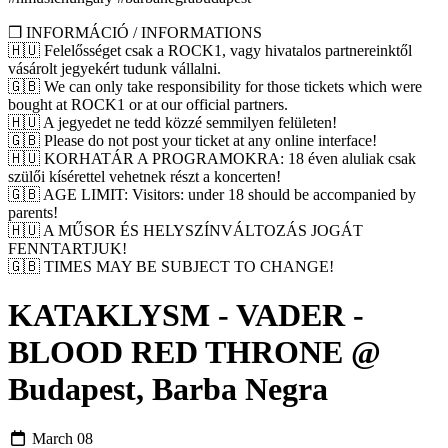
❒ INFORMÁCIÓ / INFORMATIONS
🇭🇺 Felelősséget csak a ROCK1, vagy hivatalos partnereinktől
vásárolt jegyekért tudunk vállalni.
🇬🇧 We can only take responsibility for those tickets which were
bought at ROCK1 or at our official partners.
🇭🇺 A jegyedet ne tedd közzé semmilyen felületen!
🇬🇧 Please do not post your ticket at any online interface!
🇭🇺 KORHATÁR A PROGRAMOKRA: 18 éven aluliak csak
szülői kísérettel vehetnek részt a koncerten!
🇬🇧 AGE LIMIT: Visitors: under 18 should be accompanied by
parents!
🇭🇺 A MŰSOR ÉS HELYSZÍNVÁLTOZÁS JOGÁT
FENNTARTJUK!
🇬🇧 TIMES MAY BE SUBJECT TO CHANGE!
KATAKLYSM - VADER -
BLOOD RED THRONE @
Budapest, Barba Negra
March 08