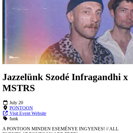
Jazzelünk Szodé Infragandhi x
MSTRS
July 20
PONTOON
Visit Event Website
funk
A PONTOON MINDEN ESEMÉNYE INGYENES! // ALL