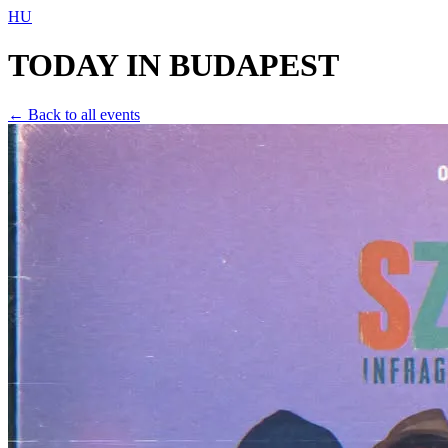
HU
TODAY IN
BUDAPEST
← Back to all events