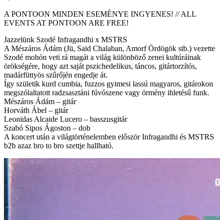
A PONTOON MINDEN ESEMÉNYE INGYENES! // ALL
EVENTS AT PONTOON ARE FREE!
Jazzelünk Szodé Infragandhi x MSTRS
A Mészáros Ádám (Jü, Said Chalaban, Amorf Ördögök stb.) vezette
Szodé mohón veti rá magát a világ különböző zenei kultúráinak
örökségére, hogy azt saját pszichedelikus, táncos, gitártorzítós,
madárfüttyös szűrőjén engedje át.
Így születik kurd cumbia, fuzzos gyimesi lassú magyaros, gitárokon
megszólaltatott radzsasztáni fúvószene vagy örmény ihletésű funk.
Mészáros Ádám – gitár
Horváth Ábel – gitár
Leonidas Alcaide Lucero – basszusgitár
Szabó Sipos Ágoston – dob
A koncert után a világtörténelemben először Infragandhi és MSTRS
b2b azaz bro to bro szettje hallható.