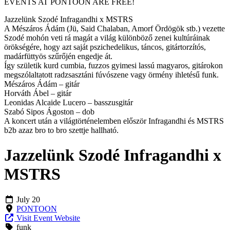
EVENTS AT PONTOON ARE FREE!
Jazzelünk Szodé Infragandhi x MSTRS
A Mészáros Ádám (Jü, Said Chalaban, Amorf Ördögök stb.) vezette
Szodé mohón veti rá magát a világ különböző zenei kultúráinak
örökségére, hogy azt saját pszichedelikus, táncos, gitártorzítós,
madárfüttyös szűrőjén engedje át.
Így születik kurd cumbia, fuzzos gyimesi lassú magyaros, gitárokon
megszólaltatott radzsasztáni fúvószene vagy örmény ihletésű funk.
Mészáros Ádám – gitár
Horváth Ábel – gitár
Leonidas Alcaide Lucero – basszusgitár
Szabó Sipos Ágoston – dob
A koncert után a világtörténelemben először Infragandhi és MSTRS
b2b azaz bro to bro szettje hallható.
Jazzelünk Szodé Infragandhi x
MSTRS
July 20
PONTOON
Visit Event Website
funk