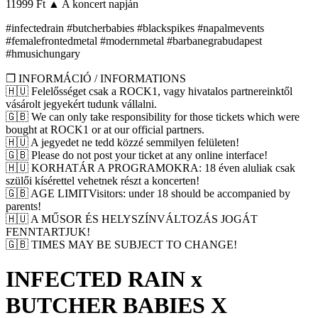
11999 Ft ▲ A koncert napján
#infectedrain #butcherbabies #blackspikes #napalmevents
#femalefrontedmetal #modernmetal #barbanegrabudapest
#hmusichungary
❒ INFORMÁCIÓ / INFORMATIONS
🇭🇺 Felelősséget csak a ROCK1, vagy hivatalos partnereinktől
vásárolt jegyekért tudunk vállalni.
🇬🇧 We can only take responsibility for those tickets which were
bought at ROCK1 or at our official partners.
🇭🇺 A jegyedet ne tedd közzé semmilyen felületen!
🇬🇧 Please do not post your ticket at any online interface!
🇭🇺 KORHATÁR A PROGRAMOKRA: 18 éven aluliak csak
szülői kísérettel vehetnek részt a koncerten!
🇬🇧 AGE LIMITVisitors: under 18 should be accompanied by
parents!
🇭🇺 A MŰSOR ÉS HELYSZÍNVÁLTOZÁS JOGÁT
FENNTARTJUK!
🇬🇧 TIMES MAY BE SUBJECT TO CHANGE!
INFECTED RAIN x
BUTCHER BABIES X