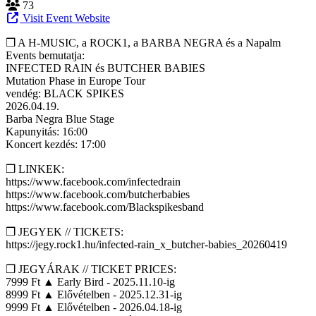
73
Visit Event Website
❒ A H-MUSIC, a ROCK1, a BARBA NEGRA és a Napalm
Events bemutatja:
INFECTED RAIN és BUTCHER BABIES
Mutation Phase in Europe Tour
vendég: BLACK SPIKES
2026.04.19.
Barba Negra Blue Stage
Kapunyitás: 16:00
Koncert kezdés: 17:00
❒ LINKEK:
https://www.facebook.com/infectedrain
https://www.facebook.com/butcherbabies
https://www.facebook.com/Blackspikesband
❒ JEGYEK // TICKETS:
https://jegy.rock1.hu/infected-rain_x_butcher-babies_20260419
❒ JEGYÁRAK // TICKET PRICES:
7999 Ft ▲ Early Bird - 2025.11.10-ig
8999 Ft ▲ Elővételben - 2025.12.31-ig
9999 Ft ▲ Elővételben - 2026.04.18-ig