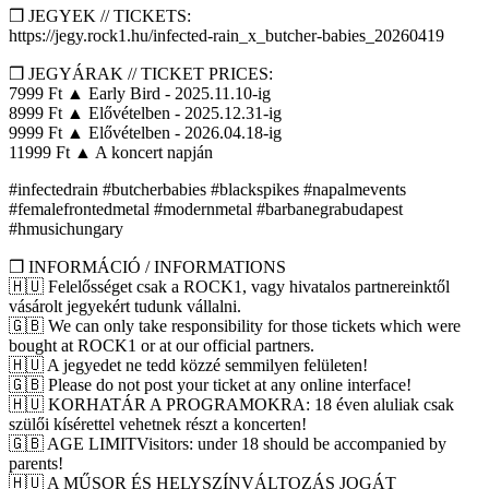
❒ JEGYEK // TICKETS:
https://jegy.rock1.hu/infected-rain_x_butcher-babies_20260419
❒ JEGYÁRAK // TICKET PRICES:
7999 Ft ▲ Early Bird - 2025.11.10-ig
8999 Ft ▲ Elővételben - 2025.12.31-ig
9999 Ft ▲ Elővételben - 2026.04.18-ig
11999 Ft ▲ A koncert napján
#infectedrain #butcherbabies #blackspikes #napalmevents
#femalefrontedmetal #modernmetal #barbanegrabudapest
#hmusichungary
❒ INFORMÁCIÓ / INFORMATIONS
🇭🇺 Felelősséget csak a ROCK1, vagy hivatalos partnereinktől
vásárolt jegyekért tudunk vállalni.
🇬🇧 We can only take responsibility for those tickets which were
bought at ROCK1 or at our official partners.
🇭🇺 A jegyedet ne tedd közzé semmilyen felületen!
🇬🇧 Please do not post your ticket at any online interface!
🇭🇺 KORHATÁR A PROGRAMOKRA: 18 éven aluliak csak
szülői kísérettel vehetnek részt a koncerten!
🇬🇧 AGE LIMITVisitors: under 18 should be accompanied by
parents!
🇭🇺 A MŰSOR ÉS HELYSZÍNVÁLTOZÁS JOGÁT