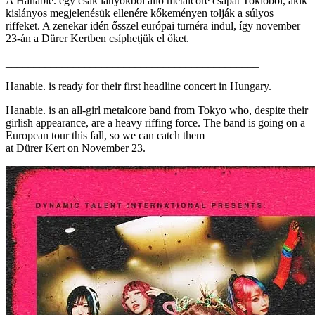
A Hanabie. egy csak lányokból álló metalcore csapat Tokióból, akik
kislányos megjelenésük ellenére kőkeményen tolják a súlyos
riffeket. A zenekar idén ősszel európai turnéra indul, így november
23-án a Dürer Kertben csíphetjük el őket.
_____________________________________________
Hanabie. is ready for their first headline concert in Hungary.
Hanabie. is an all-girl metalcore band from Tokyo who, despite their
girlish appearance, are a heavy riffing force. The band is going on a
European tour this fall, so we can catch them
at Dürer Kert on November 23.