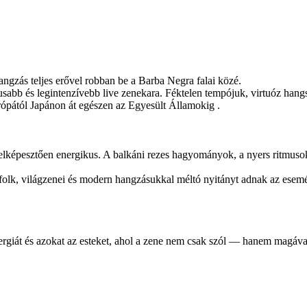
hangzás teljes erővel robban be a Barba Negra falai közé.
usabb és legintenzívebb live zenekara. Féktelen tempójuk, virtuóz hangs
urópától Japánon át egészen az Egyesült Államokig .
s elképesztően energikus. A balkáni rezes hagyományok, a nyers ritmuso
 folk, világzenei és modern hangzásukkal méltó nyitányt adnak az esem
ergiát és azokat az esteket, ahol a zene nem csak szól — hanem magával 