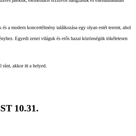
zeres játékuk, elementáris rézfúvós hangzásuk és ellenállhatatlan
k és a modern koncertélmény találkozása egy olyan estét teremt, ahol
ényhez. Egyedi zenei világuk és erős hazai közönségük tökéletesen
ránt, akkor itt a helyed.
T 10.31.