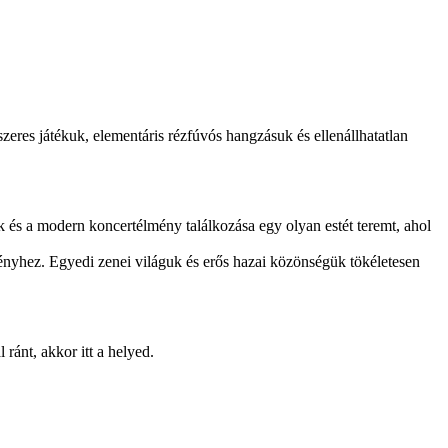
zeres játékuk, elementáris rézfúvós hangzásuk és ellenállhatatlan
k és a modern koncertélmény találkozása egy olyan estét teremt, ahol
ényhez. Egyedi zenei világuk és erős hazai közönségük tökéletesen
ránt, akkor itt a helyed.