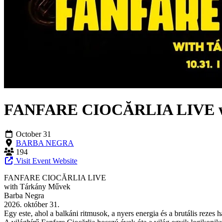
FANFARE CIOCĂRLIA LIVE wit
October 31
BARBA NEGRA
194
Visit Event Website
FANFARE CIOCĂRLIA LIVE
with Tárkány Művek
Barba Negra
2026. október 31.
Egy este, ahol a balkáni ritmusok, a nyers energia és a brutális rezes 