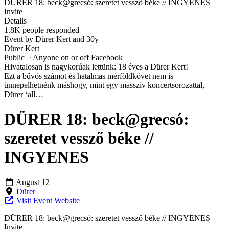
DÜRER 18: beck@grecsó: szeretet vessző béke // INGYENES
Invite
Details
1.8K people responded
Event by Dürer Kert and 30y
Dürer Kert
Public · Anyone on or off Facebook
Hivatalosan is nagykorúak lettünk: 18 éves a Dürer Kert!
Ezt a bűvös számot és hatalmas mérföldkövet nem is
ünnepelhetnénk máshogy, mint egy masszív koncertsorozattal,
Dürer ‘all…
DÜRER 18: beck@grecsó:
szeretet vessző béke //
INGYENES
August 12
Dürer
Visit Event Website
DÜRER 18: beck@grecsó: szeretet vessző béke // INGYENES
Invite