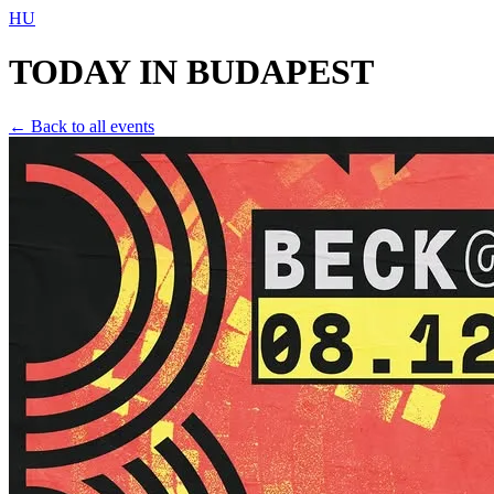
HU
TODAY IN
BUDAPEST
← Back to all events