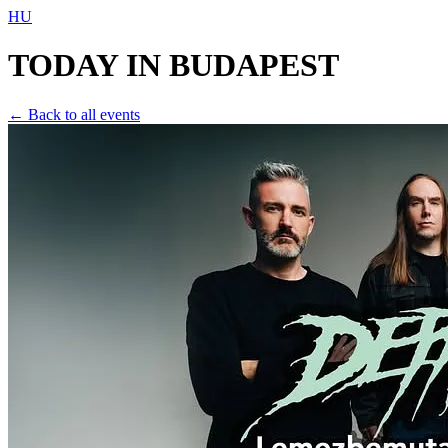
HU
TODAY IN
BUDAPEST
← Back to all events