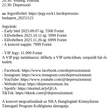
20:30: Vendég: Phrenia
21:30: Depresszió
🎫 Jegyelővétel: https://jegy.rock1.hu/depresszio-
budapest_20251121
Jegyárak:
- Early bird 2025.09.07-ig: 5500 Forint
- Elővételben 2025.10.11-ig: 5999 Forint
- Elővételben 2025.11.20-ig: 6999 Forint
- A koncert napján: 7999 Forint
- VIP Jegy: 11.999 Forint
A VIP jegy tartalmazza: ülőhely a VIP szekcióban, szeparált bár és
toalett.
- Facebook: https://www.facebook.com/depressziomusic
- Instagram: https://www.instagram.com/depressziomusic
- YouTube: https://www.youtube.com/@depressziomusic
- Website/shop: https://depressziomusic.hu
- Spotify: https://shorturl.at/jvQGA
TikTok: https://tiktok.com/@depressziomusic
A koncert megvalósulását az NKA Hangfoglaló Könnyűzene
Támogató Program Kollégiuma támogatja.