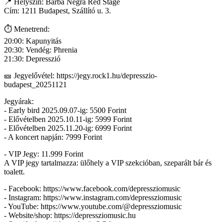
📍 Helyszín: Barba Negra Red Stage
Cím: 1211 Budapest, Szállító u. 3.
⏱️ Menetrend:
20:00: Kapunyitás
20:30: Vendég: Phrenia
21:30: Depresszió
🎫 Jegyelővétel: https://jegy.rock1.hu/depresszio-
budapest_20251121
Jegyárak:
- Early bird 2025.09.07-ig: 5500 Forint
- Elővételben 2025.10.11-ig: 5999 Forint
- Elővételben 2025.11.20-ig: 6999 Forint
- A koncert napján: 7999 Forint
- VIP Jegy: 11.999 Forint
A VIP jegy tartalmazza: ülőhely a VIP szekcióban, szeparált bár és
toalett.
- Facebook: https://www.facebook.com/depressziomusic
- Instagram: https://www.instagram.com/depressziomusic
- YouTube: https://www.youtube.com/@depressziomusic
- Website/shop: https://depressziomusic.hu