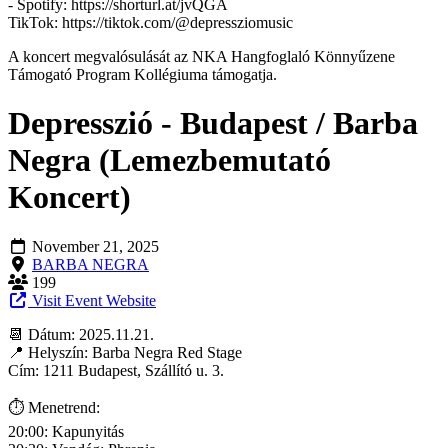
- Spotify: https://shorturl.at/jvQGA
TikTok: https://tiktok.com/@depressziomusic
A koncert megvalósulását az NKA Hangfoglaló Könnyűzene
Támogató Program Kollégiuma támogatja.
Depresszió - Budapest / Barba
Negra (Lemezbemutató
Koncert)
November 21, 2025
BARBA NEGRA
199
Visit Event Website
📆 Dátum: 2025.11.21.
📍 Helyszín: Barba Negra Red Stage
Cím: 1211 Budapest, Szállító u. 3.
⏱️ Menetrend:
20:00: Kapunyitás