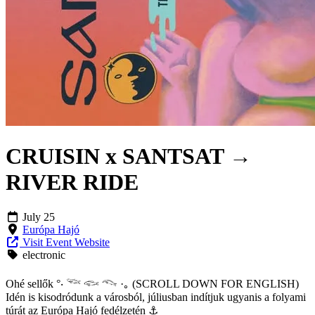
CRUISIN x SANTSAT →
RIVER RIDE
July 25
Európa Hajó
Visit Event Website
electronic
Ohé sellők °‧ 𓆝 𓆟 𓆞 ·｡ (SCROLL DOWN FOR ENGLISH)
Idén is kisodródunk a városból, júliusban indítjuk ugyanis a folyami
túrát az Európa Hajó fedélzetén ⚓︎