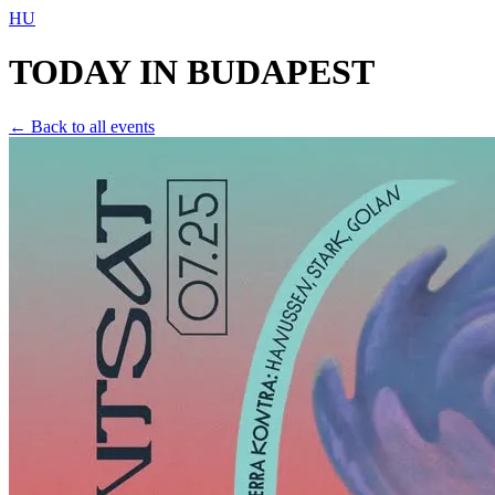
HU
TODAY IN
BUDAPEST
← Back to all events