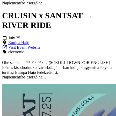
Naplementébe csorgó haj…
CRUISIN x SANTSAT →
RIVER RIDE
July 25
Európa Hajó
Visit Event Website
electronic
Ohé sellők °‧ 𓆝 𓆟 𓆞 ·｡ (SCROLL DOWN FOR ENGLISH)
Idén is kisodródunk a városból, júliusban indítjuk ugyanis a folyami
túrát az Európa Hajó fedélzetén ⚓︎
Naplementébe csorgó haj…