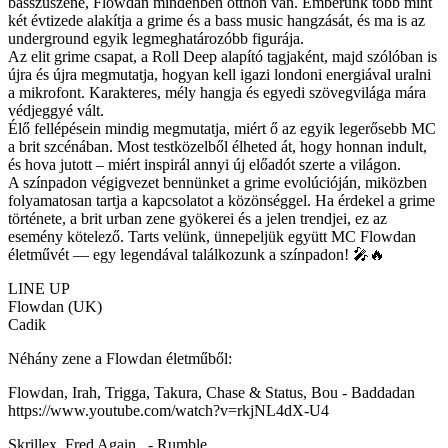
basszuszene, Flowdan mindenben otthon van. Emberünk több mint
két évtizede alakítja a grime és a bass music hangzását, és ma is az
underground egyik legmeghatározóbb figurája.
Az elit grime csapat, a Roll Deep alapító tagjaként, majd szólóban is
újra és újra megmutatja, hogyan kell igazi londoni energiával uralni
a mikrofont. Karakteres, mély hangja és egyedi szövegvilága mára
védjeggyé vált.
Élő fellépésein mindig megmutatja, miért ő az egyik legerősebb MC
a brit szcénában. Most testközelből élheted át, hogy honnan indult,
és hova jutott – miért inspirál annyi új előadót szerte a világon.
A színpadon végigvezet bennünket a grime evolúcióján, miközben
folyamatosan tartja a kapcsolatot a közönséggel. Ha érdekel a grime
története, a brit urban zene gyökerei és a jelen trendjei, ez az
esemény kötelező. Tarts velünk, ünnepeljük együtt MC Flowdan
életművét — egy legendával találkozunk a színpadon! 🎤🔥
LINE UP
Flowdan (UK)
Cadik
Néhány zene a Flowdan életműből:
Flowdan, Irah, Trigga, Takura, Chase & Status, Bou - Baddadan
https://www.youtube.com/watch?v=rkjNL4dX-U4
Skrillex, Fred Again.. - Rumble