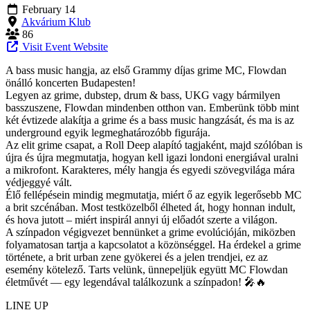
February 14
Akvárium Klub
86
Visit Event Website
A bass music hangja, az első Grammy díjas grime MC, Flowdan
önálló koncerten Budapesten!
Legyen az grime, dubstep, drum & bass, UKG vagy bármilyen
basszuszene, Flowdan mindenben otthon van. Emberünk több mint
két évtizede alakítja a grime és a bass music hangzását, és ma is az
underground egyik legmeghatározóbb figurája.
Az elit grime csapat, a Roll Deep alapító tagjaként, majd szólóban is
újra és újra megmutatja, hogyan kell igazi londoni energiával uralni
a mikrofont. Karakteres, mély hangja és egyedi szövegvilága mára
védjeggyé vált.
Élő fellépésein mindig megmutatja, miért ő az egyik legerősebb MC
a brit szcénában. Most testközelből élheted át, hogy honnan indult,
és hova jutott – miért inspirál annyi új előadót szerte a világon.
A színpadon végigvezet bennünket a grime evolúcióján, miközben
folyamatosan tartja a kapcsolatot a közönséggel. Ha érdekel a grime
története, a brit urban zene gyökerei és a jelen trendjei, ez az
esemény kötelező. Tarts velünk, ünnepeljük együtt MC Flowdan
életművét — egy legendával találkozunk a színpadon! 🎤🔥
LINE UP