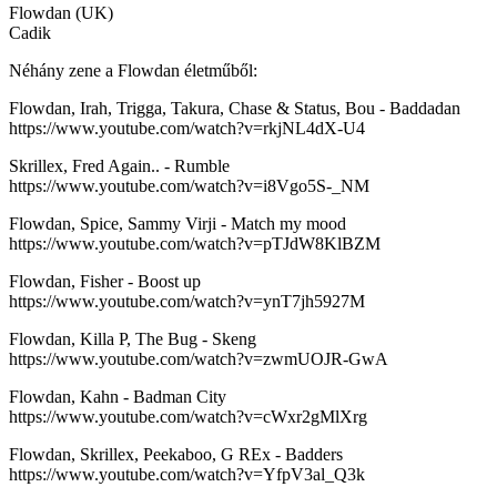
Flowdan (UK)
Cadik
Néhány zene a Flowdan életműből:
Flowdan, Irah, Trigga, Takura, Chase & Status, Bou - Baddadan
https://www.youtube.com/watch?v=rkjNL4dX-U4
Skrillex, Fred Again.. - Rumble
https://www.youtube.com/watch?v=i8Vgo5S-_NM
Flowdan, Spice, Sammy Virji - Match my mood
https://www.youtube.com/watch?v=pTJdW8KlBZM
Flowdan, Fisher - Boost up
https://www.youtube.com/watch?v=ynT7jh5927M
Flowdan, Killa P, The Bug - Skeng
https://www.youtube.com/watch?v=zwmUOJR-GwA
Flowdan, Kahn - Badman City
https://www.youtube.com/watch?v=cWxr2gMlXrg
Flowdan, Skrillex, Peekaboo, G REx - Badders
https://www.youtube.com/watch?v=YfpV3al_Q3k