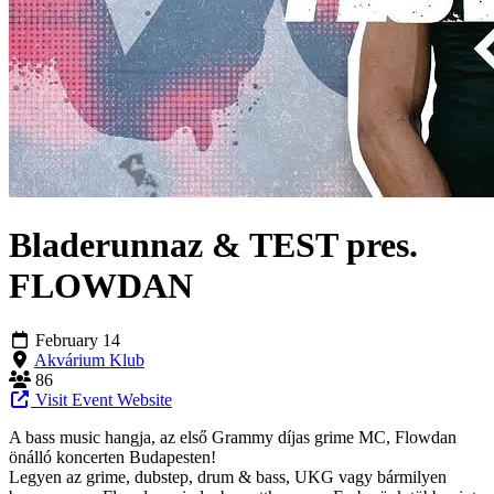
Bladerunnaz & TEST pres.
FLOWDAN
February 14
Akvárium Klub
86
Visit Event Website
A bass music hangja, az első Grammy díjas grime MC, Flowdan
önálló koncerten Budapesten!
Legyen az grime, dubstep, drum & bass, UKG vagy bármilyen