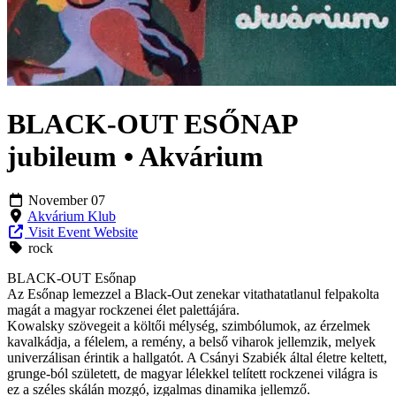
BLACK-OUT ESŐNAP
jubileum • Akvárium
November 07
Akvárium Klub
Visit Event Website
rock
BLACK-OUT Esőnap
Az Esőnap lemezzel a Black-Out zenekar vitathatatlanul felpakolta
magát a magyar rockzenei élet palettájára.
Kowalsky szövegeit a költői mélység, szimbólumok, az érzelmek
kavalkádja, a félelem, a remény, a belső viharok jellemzik, melyek
univerzálisan érintik a hallgatót. A Csányi Szabiék által életre keltett,
grunge-ból született, de magyar lélekkel telített rockzenei világra is
ez a széles skálán mozgó, izgalmas dinamika jellemző.