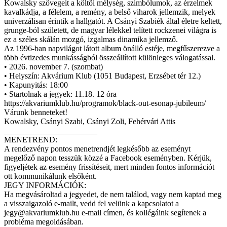
Kowalsky szövegeit a költői mélység, szimbólumok, az érzelmek
kavalkádja, a félelem, a remény, a belső viharok jellemzik, melyek
univerzálisan érintik a hallgatót. A Csányi Szabiék által életre keltett,
grunge-ból született, de magyar lélekkel telített rockzenei világra is
ez a széles skálán mozgó, izgalmas dinamika jellemző.
Az 1996-ban napvilágot látott album önálló estéje, megfűszerezve a
több évtizedes munkásságból összeállított különleges válogatással.
• 2026. november 7. (szombat)
• Helyszín: Akvárium Klub (1051 Budapest, Erzsébet tér 12.)
• Kapunyitás: 18:00
• Startolnak a jegyek: 11.18. 12 óra
https://akvariumklub.hu/programok/black-out-esonap-jubileum/
Várunk benneteket!
Kowalsky, Csányi Szabi, Csányi Zoli, Fehérvári Attis
_______________________
MENETREND:
A rendezvény pontos menetrendjét legkésőbb az eseményt
megelőző napon tesszük közzé a Facebook eseményben. Kérjük,
figyeljétek az esemény frissítéseit, mert minden fontos információt
ott kommunikálunk elsőként.
JEGY INFORMÁCIÓK:
Ha megvásároltad a jegyedet, de nem találod, vagy nem kaptad meg
a visszaigazoló e-mailt, vedd fel velünk a kapcsolatot a
jegy@akvariumklub.hu
e-mail címen, és kollégáink segítenek a
probléma megoldásában.