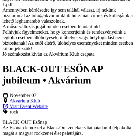
1.pdf
Amennyiben kérdésedre így sem találtál választ, írj nekünk
bizalommal az
info@akvariumklub.hu
e-mail címre, és kollégáink a
lehető leghamarabb válaszolnak.
A műsorváltozás jogát minden esetben fenntartjuk!
Felhívjuk figyelmeteket, hogy koncertjeink és rendezvényeink a
legtöbb esetben állóhelyesek, ülőhelyet vagy helyfoglalást nem
biztosítanak! Az ettől eltérő, ülőhelyes eseményeket minden esetben
külön jelezzük!
Jó szórakozást kíván az Akvárium Klub csapata
BLACK-OUT ESŐNAP
jubileum • Akvárium
November 07
Akvárium Klub
Visit Event Website
rock
BLACK-OUT Esőnap
Az Esőnap lemezzel a Black-Out zenekar vitathatatlanul felpakolta
magát a magyar rockzenei élet palettájára.