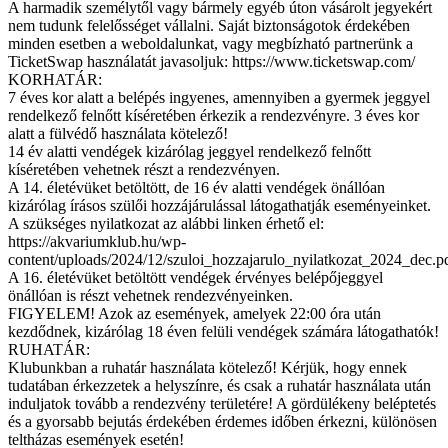
A harmadik személytől vagy bármely egyéb úton vásárolt jegyekért
nem tudunk felelősséget vállalni. Saját biztonságotok érdekében
minden esetben a weboldalunkat, vagy megbízható partnerünk a
TicketSwap használatát javasoljuk: https://www.ticketswap.com/
KORHATÁR:
7 éves kor alatt a belépés ingyenes, amennyiben a gyermek jeggyel
rendelkező felnőtt kíséretében érkezik a rendezvényre. 3 éves kor
alatt a fülvédő használata kötelező!
14 év alatti vendégek kizárólag jeggyel rendelkező felnőtt
kíséretében vehetnek részt a rendezvényen.
A 14. életévüket betöltött, de 16 év alatti vendégek önállóan
kizárólag írásos szülői hozzájárulással látogathatják eseményeinket.
A szükséges nyilatkozat az alábbi linken érhető el:
https://akvariumklub.hu/wp-
content/uploads/2024/12/szuloi_hozzajarulo_nyilatkozat_2024_dec.p
A 16. életévüket betöltött vendégek érvényes belépőjeggyel
önállóan is részt vehetnek rendezvényeinken.
FIGYELEM! Azok az események, amelyek 22:00 óra után
kezdődnek, kizárólag 18 éven felüli vendégek számára látogathatók!
RUHATÁR:
Klubunkban a ruhatár használata kötelező! Kérjük, hogy ennek
tudatában érkezzetek a helyszínre, és csak a ruhatár használata után
induljatok tovább a rendezvény területére! A gördülékeny beléptetés
és a gyorsabb bejutás érdekében érdemes időben érkezni, különösen
teltházas események esetén!