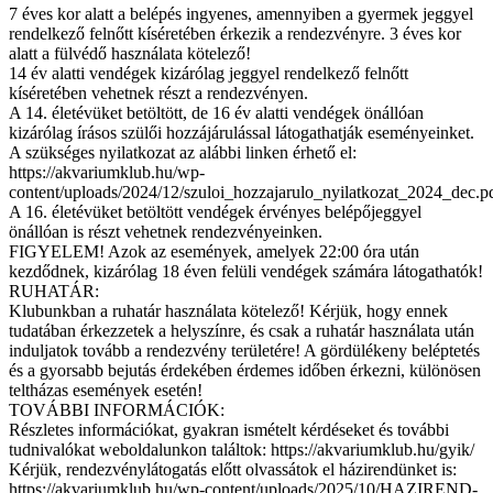
7 éves kor alatt a belépés ingyenes, amennyiben a gyermek jeggyel
rendelkező felnőtt kíséretében érkezik a rendezvényre. 3 éves kor
alatt a fülvédő használata kötelező!
14 év alatti vendégek kizárólag jeggyel rendelkező felnőtt
kíséretében vehetnek részt a rendezvényen.
A 14. életévüket betöltött, de 16 év alatti vendégek önállóan
kizárólag írásos szülői hozzájárulással látogathatják eseményeinket.
A szükséges nyilatkozat az alábbi linken érhető el:
https://akvariumklub.hu/wp-
content/uploads/2024/12/szuloi_hozzajarulo_nyilatkozat_2024_dec.p
A 16. életévüket betöltött vendégek érvényes belépőjeggyel
önállóan is részt vehetnek rendezvényeinken.
FIGYELEM! Azok az események, amelyek 22:00 óra után
kezdődnek, kizárólag 18 éven felüli vendégek számára látogathatók!
RUHATÁR:
Klubunkban a ruhatár használata kötelező! Kérjük, hogy ennek
tudatában érkezzetek a helyszínre, és csak a ruhatár használata után
induljatok tovább a rendezvény területére! A gördülékeny beléptetés
és a gyorsabb bejutás érdekében érdemes időben érkezni, különösen
teltházas események esetén!
TOVÁBBI INFORMÁCIÓK:
Részletes információkat, gyakran ismételt kérdéseket és további
tudnivalókat weboldalunkon találtok: https://akvariumklub.hu/gyik/
Kérjük, rendezvénylátogatás előtt olvassátok el házirendünket is:
https://akvariumklub.hu/wp-content/uploads/2025/10/HAZIREND-