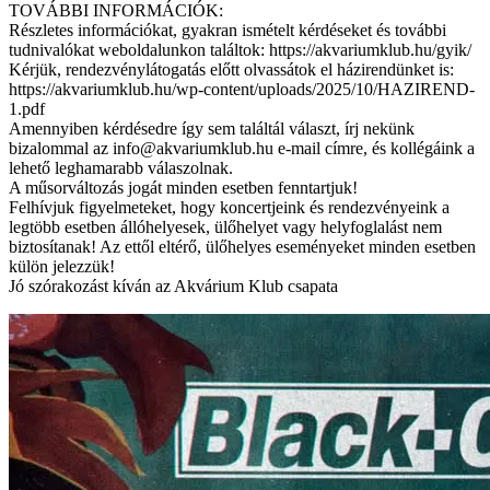
TOVÁBBI INFORMÁCIÓK:
Részletes információkat, gyakran ismételt kérdéseket és további
tudnivalókat weboldalunkon találtok: https://akvariumklub.hu/gyik/
Kérjük, rendezvénylátogatás előtt olvassátok el házirendünket is:
https://akvariumklub.hu/wp-content/uploads/2025/10/HAZIREND-
1.pdf
Amennyiben kérdésedre így sem találtál választ, írj nekünk
bizalommal az
info@akvariumklub.hu
e-mail címre, és kollégáink a
lehető leghamarabb válaszolnak.
A műsorváltozás jogát minden esetben fenntartjuk!
Felhívjuk figyelmeteket, hogy koncertjeink és rendezvényeink a
legtöbb esetben állóhelyesek, ülőhelyet vagy helyfoglalást nem
biztosítanak! Az ettől eltérő, ülőhelyes eseményeket minden esetben
külön jelezzük!
Jó szórakozást kíván az Akvárium Klub csapata