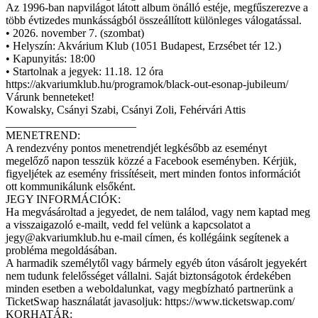
Az 1996-ban napvilágot látott album önálló estéje, megfűszerezve a
több évtizedes munkásságból összeállított különleges válogatással.
• 2026. november 7. (szombat)
• Helyszín: Akvárium Klub (1051 Budapest, Erzsébet tér 12.)
• Kapunyitás: 18:00
• Startolnak a jegyek: 11.18. 12 óra
https://akvariumklub.hu/programok/black-out-esonap-jubileum/
Várunk benneteket!
Kowalsky, Csányi Szabi, Csányi Zoli, Fehérvári Attis
_______________________
MENETREND:
A rendezvény pontos menetrendjét legkésőbb az eseményt
megelőző napon tesszük közzé a Facebook eseményben. Kérjük,
figyeljétek az esemény frissítéseit, mert minden fontos információt
ott kommunikálunk elsőként.
JEGY INFORMÁCIÓK:
Ha megvásároltad a jegyedet, de nem találod, vagy nem kaptad meg
a visszaigazoló e-mailt, vedd fel velünk a kapcsolatot a
jegy@akvariumklub.hu
e-mail címen, és kollégáink segítenek a
probléma megoldásában.
A harmadik személytől vagy bármely egyéb úton vásárolt jegyekért
nem tudunk felelősséget vállalni. Saját biztonságotok érdekében
minden esetben a weboldalunkat, vagy megbízható partnerünk a
TicketSwap használatát javasoljuk: https://www.ticketswap.com/
KORHATÁR: