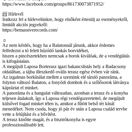
https://www.facebook.com/groups/861730073871952/
📨 Hírlevél
Iratkozz fel a hírlevelünkre, hogy elsőként értesülj az eseményekről,
limitált akciós jegyekről:
https://bemassiverecords.com/
☼
Az nem kérdés, hogy ha a Balatonnál járunk, akkor érdemes
felfedezni a tó felett húzódó lankás borvidéket,
hiszen a pincészetekben nemcsak a borok kiválóak, de a vendéglátás
is kifogástalan.
A megújult Laposa Borterasz igazi bakancslistás hely a Badacsony
oldalában, a tájba illeszkedő ovális terasz egész évben vár ránk.
Az izgalmas borkínálat mellett a szemünk elé táruló panoráma, a
folyton változó Balaton, a fonyódi dombok és a szőlősorok látványa
kápráztat el minket.
A panoráma és a hangulat változatlan, azonban a terasz és a konyha
teljesen átalakult, így a Laposa régi vendégszeretettel, de megújult
külsővel fogad minket télen is, amikor a fűtött belső tér kínál
menedéket. Nem csoda, hogy jó pár év után a Laposa család tervbe
vette a felújítást és a bővítést.
A terasz kinőtte magát, és a bisztrókonyha is egyre
professzionálisabb lett.