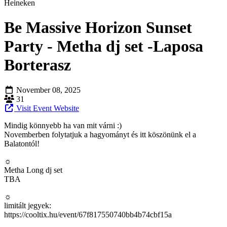
Heineken
Be Massive Horizon Sunset
Party - Metha dj set -Laposa
Borterasz
November 08, 2025
31
Visit Event Website
Mindig könnyebb ha van mit várni :)
Novemberben folytatjuk a hagyományt és itt köszönünk el a
Balatontól!
☼
Metha Long dj set
TBA
☼
limitált jegyek:
https://cooltix.hu/event/67f817550740bb4b74cbf15a