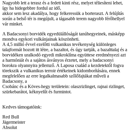
Nagyobb lett a terasz és a fedett kinti rész, melyet téliesíteni lehet,
így ha hidegebbre fordul az idő,
akkor sem lesz akadálya, hogy felkeressük a borteraszt. A felújítás
során a belső tér is megújult, a tágasabb terem nagyobb férőhellyel
vár minket.
A Badacsonyi borvidék egyedülállóságát tanúhegyeinek, másképp
mondva egykori vulkánjainak köszönheti.
A 4,5 millió évvel ezelőtti vulkanikus tevékenység különleges
talajformát hozott itt létre, a bazaltot, és úgy tartják, a bazalttalaj és a
borvidéken uralkodó egyedi mikroklíma együttese eredményezi azt
a harmóniát és a sajátos ásványos érzetet, mely a badacsonyi
borokra olyannyira jellemző. A Laposa család a kezdetektől fogva
törekszik a vulkanikus terroir értékeinek kidomborítására, ennek
megfelelően az erre legalkalmasabb szőlőfajtákat műveli a
Badacsony, a
Csobánc és a Köves-hegy területein: olaszrizlinget, rajnai rizlinget,
szürkebarátot, kéknyelűt és furmintot.
Kedves támogatóink:
Red Bull
Jägermeister
Absolut