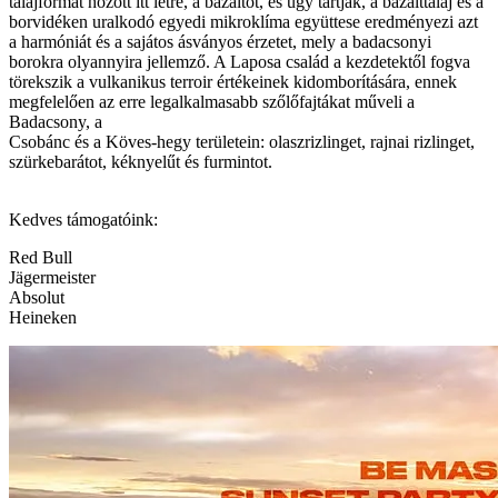
talajformát hozott itt létre, a bazaltot, és úgy tartják, a bazalttalaj és a
borvidéken uralkodó egyedi mikroklíma együttese eredményezi azt
a harmóniát és a sajátos ásványos érzetet, mely a badacsonyi
borokra olyannyira jellemző. A Laposa család a kezdetektől fogva
törekszik a vulkanikus terroir értékeinek kidomborítására, ennek
megfelelően az erre legalkalmasabb szőlőfajtákat műveli a
Badacsony, a
Csobánc és a Köves-hegy területein: olaszrizlinget, rajnai rizlinget,
szürkebarátot, kéknyelűt és furmintot.
Kedves támogatóink:
Red Bull
Jägermeister
Absolut
Heineken