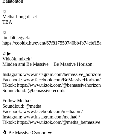
Balatontól!
☼
Metha Long dj set
TBA
☼
limitált jegyek:
https://cooltix.hu/event/67f817550740bb4b74cbf15a
♫ ▶
Videók, mixek!
Minden ami Be Massive + Be Massive Horizon:
Instagram: www.instagram.com/bemassive_horizon/
Facebook: www.facebook.com/BeMassiveHorizon/
Tiktok: https://www.tiktok.com/@bemassivehorizon
Soundcloud: @bemassiverecords
Follow Metha :
Soundloud: @metha
Facebook: www.facebook.com/metha.bm/
Instagram: www.instagram.com/methadj/
Tiktok: https://www.tiktok.com/@metha_bemassive
🧷 Be Massive Csoport ➡