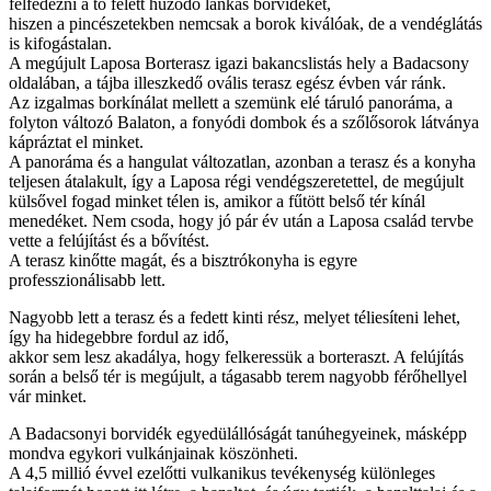
felfedezni a tó felett húzódó lankás borvidéket,
hiszen a pincészetekben nemcsak a borok kiválóak, de a vendéglátás
is kifogástalan.
A megújult Laposa Borterasz igazi bakancslistás hely a Badacsony
oldalában, a tájba illeszkedő ovális terasz egész évben vár ránk.
Az izgalmas borkínálat mellett a szemünk elé táruló panoráma, a
folyton változó Balaton, a fonyódi dombok és a szőlősorok látványa
kápráztat el minket.
A panoráma és a hangulat változatlan, azonban a terasz és a konyha
teljesen átalakult, így a Laposa régi vendégszeretettel, de megújult
külsővel fogad minket télen is, amikor a fűtött belső tér kínál
menedéket. Nem csoda, hogy jó pár év után a Laposa család tervbe
vette a felújítást és a bővítést.
A terasz kinőtte magát, és a bisztrókonyha is egyre
professzionálisabb lett.
Nagyobb lett a terasz és a fedett kinti rész, melyet téliesíteni lehet,
így ha hidegebbre fordul az idő,
akkor sem lesz akadálya, hogy felkeressük a borteraszt. A felújítás
során a belső tér is megújult, a tágasabb terem nagyobb férőhellyel
vár minket.
A Badacsonyi borvidék egyedülállóságát tanúhegyeinek, másképp
mondva egykori vulkánjainak köszönheti.
A 4,5 millió évvel ezelőtti vulkanikus tevékenység különleges