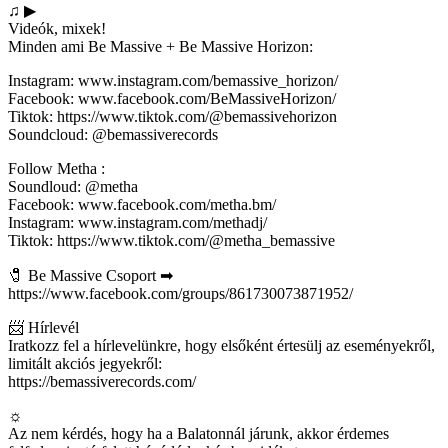
♫ ▶
Videók, mixek!
Minden ami Be Massive + Be Massive Horizon:
Instagram: www.instagram.com/bemassive_horizon/
Facebook: www.facebook.com/BeMassiveHorizon/
Tiktok: https://www.tiktok.com/@bemassivehorizon
Soundcloud: @bemassiverecords
Follow Metha :
Soundloud: @metha
Facebook: www.facebook.com/metha.bm/
Instagram: www.instagram.com/methadj/
Tiktok: https://www.tiktok.com/@metha_bemassive
🧷 Be Massive Csoport ➡
https://www.facebook.com/groups/861730073871952/
📨 Hírlevél
Iratkozz fel a hírlevelünkre, hogy elsőként értesülj az eseményekről,
limitált akciós jegyekről:
https://bemassiverecords.com/
☼
Az nem kérdés, hogy ha a Balatonnál járunk, akkor érdemes