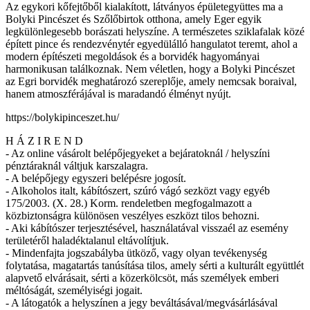
Az egykori kőfejtőből kialakított, látványos épületegyüttes ma a
Bolyki Pincészet és Szőlőbirtok otthona, amely Eger egyik
legkülönlegesebb borászati helyszíne. A természetes sziklafalak közé
épített pince és rendezvénytér egyedülálló hangulatot teremt, ahol a
modern építészeti megoldások és a borvidék hagyományai
harmonikusan találkoznak. Nem véletlen, hogy a Bolyki Pincészet
az Egri borvidék meghatározó szereplője, amely nemcsak boraival,
hanem atmoszférájával is maradandó élményt nyújt.
https://bolykipinceszet.hu/
H Á Z I R E N D
- Az online vásárolt belépőjegyeket a bejáratoknál / helyszíni
pénztáraknál váltjuk karszalagra.
- A belépőjegy egyszeri belépésre jogosít.
- Alkoholos italt, kábítószert, szúró vágó sezközt vagy egyéb
175/2003. (X. 28.) Korm. rendeletben megfogalmazott a
közbiztonságra különösen veszélyes eszközt tilos behozni.
- Aki kábítószer terjesztésével, használatával visszaél az esemény
területéről haladéktalanul eltávolítjuk.
- Mindenfajta jogszabályba ütköző, vagy olyan tevékenység
folytatása, magatartás tanúsítása tilos, amely sérti a kulturált együttlét
alapvető elvárásait, sérti a közerkölcsöt, más személyek emberi
méltóságát, személyiségi jogait.
- A látogatók a helyszínen a jegy beváltásával/megvásárlásával