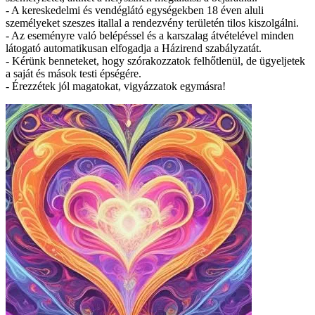
- A kereskedelmi és vendéglátó egységekben 18 éven aluli
személyeket szeszes itallal a rendezvény területén tilos kiszolgálni.
- Az eseményre való belépéssel és a karszalag átvételével minden
látogató automatikusan elfogadja a Házirend szabályzatát.
- Kérünk benneteket, hogy szórakozzatok felhőtlenül, de ügyeljetek
a saját és mások testi épségére.
- Érezzétek jól magatokat, vigyázzatok egymásra!