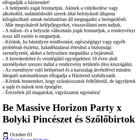
elfogadják a házirendet!
- A beléptetés jogát fenntartjuk. Akinek a videlkedése vagy
alkoholtól, tudatmódosító szerek által befolyásolt állapota
kifogásolható annak módunkban áll megtagadni a beengedését.
- Már megvásárolt belépőjegyeket, visszaváltani nem tudjuk.
- A műsor- és a helyszín változtatás jogát fenntartjuk, a rendezvényt
rossz idő esetén is megtartjuk.
- Kérünk, ha bármilyen rendbontást, egészségügyi vagy egyéb
problémát észlelsz, haladéktalanul értesítsd a biztonsági
személyzetét, akiket a helyszínen megtalálsz a bejáratnál.
- A kereskedelmi és vendéglátó egységekben 18 éven aluli
személyeket szeszes itallal a rendezvény területén tilos kiszolgálni.
- Az eseményre való belépéssel és a karszalag átvételével minden
látogató automatikusan elfogadja a Házirend szabályzatát.
- Kérünk benneteket, hogy szórakozzatok felhőtlenül, de ügyeljetek
a saját és mások testi épségére.
- Érezzétek jól magatokat, vigyázzatok egymásra!
Be Massive Horizon Party x
Bolyki Pincészet és Szőlőbirtok
October 03