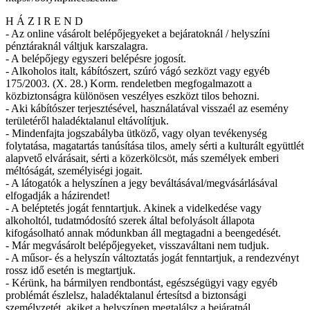
H Á Z I R E N D
- Az online vásárolt belépőjegyeket a bejáratoknál / helyszíni
pénztáraknál váltjuk karszalagra.
- A belépőjegy egyszeri belépésre jogosít.
- Alkoholos italt, kábítószert, szúró vágó sezközt vagy egyéb
175/2003. (X. 28.) Korm. rendeletben megfogalmazott a
közbiztonságra különösen veszélyes eszközt tilos behozni.
- Aki kábítószer terjesztésével, használatával visszaél az esemény
területéről haladéktalanul eltávolítjuk.
- Mindenfajta jogszabályba ütköző, vagy olyan tevékenység
folytatása, magatartás tanúsítása tilos, amely sérti a kulturált együttlét
alapvető elvárásait, sérti a közerkölcsöt, más személyek emberi
méltóságát, személyiségi jogait.
- A látogatók a helyszínen a jegy beváltásával/megvásárlásával
elfogadják a házirendet!
- A beléptetés jogát fenntartjuk. Akinek a videlkedése vagy
alkoholtól, tudatmódosító szerek által befolyásolt állapota
kifogásolható annak módunkban áll megtagadni a beengedését.
- Már megvásárolt belépőjegyeket, visszaváltani nem tudjuk.
- A műsor- és a helyszín változtatás jogát fenntartjuk, a rendezvényt
rossz idő esetén is megtartjuk.
- Kérünk, ha bármilyen rendbontást, egészségügyi vagy egyéb
problémát észlelsz, haladéktalanul értesítsd a biztonsági
személyzetét, akiket a helyszínen megtalálsz a bejáratnál.