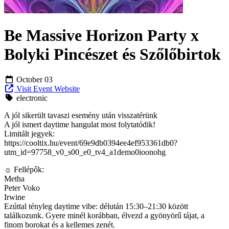
Be Massive Horizon Party x
Bolyki Pincészet és Szőlőbirtok
October 03
Visit Event Website
electronic
A jól sikerült tavaszi esemény után visszatérünk
A jól ismert daytime hangulat most folytatódik!
Limitált jegyek:
https://cooltix.hu/event/69e9db0394ee4ef953361db0?
utm_id=97758_v0_s00_e0_tv4_a1demo0ioonohg
☼ Fellépők:
Metha
Peter Voko
Irwine
Ezúttal tényleg daytime vibe: délután 15:30–21:30 között
találkozunk. Gyere minél korábban, élvezd a gyönyörű tájat, a
finom borokat és a kellemes zenét.