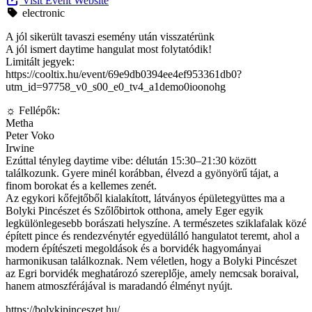
Visit Event Website
electronic
A jól sikerült tavaszi esemény után visszatérünk
A jól ismert daytime hangulat most folytatódik!
Limitált jegyek:
https://cooltix.hu/event/69e9db0394ee4ef953361db0?
utm_id=97758_v0_s00_e0_tv4_a1demo0ioonohg
☼ Fellépők:
Metha
Peter Voko
Irwine
Ezúttal tényleg daytime vibe: délután 15:30–21:30 között
találkozunk. Gyere minél korábban, élvezd a gyönyörű tájat, a
finom borokat és a kellemes zenét.
Az egykori kőfejtőből kialakított, látványos épületegyüttes ma a
Bolyki Pincészet és Szőlőbirtok otthona, amely Eger egyik
legkülönlegesebb borászati helyszíne. A természetes sziklafalak közé
épített pince és rendezvénytér egyedülálló hangulatot teremt, ahol a
modern építészeti megoldások és a borvidék hagyományai
harmonikusan találkoznak. Nem véletlen, hogy a Bolyki Pincészet
az Egri borvidék meghatározó szereplője, amely nemcsak boraival,
hanem atmoszférájával is maradandó élményt nyújt.
https://bolykipinceszet.hu/